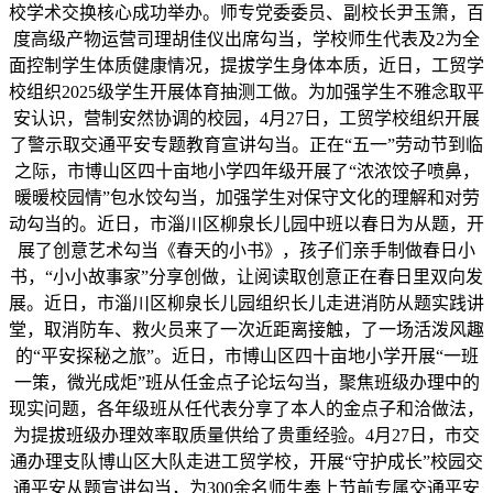
校学术交换核心成功举办。师专党委委员、副校长尹玉箫，百
度高级产物运营司理胡佳仪出席勾当，学校师生代表及2为全
面控制学生体质健康情况，提拔学生身体本质，近日，工贸学
校组织2025级学生开展体育抽测工做。为加强学生不雅念取平
安认识，营制安然协调的校园，4月27日，工贸学校组织开展
了警示取交通平安专题教育宣讲勾当。正在“五一”劳动节到临
之际，市博山区四十亩地小学四年级开展了“浓浓饺子喷鼻，
暖暖校园情”包水饺勾当，加强学生对保守文化的理解和对劳
动勾当的。近日，市淄川区柳泉长儿园中班以春日为从题，开
展了创意艺术勾当《春天的小书》，孩子们亲手制做春日小
书，“小小故事家”分享创做，让阅读取创意正在春日里双向发
展。近日，市淄川区柳泉长儿园组织长儿走进消防从题实践讲
堂，取消防车、救火员来了一次近距离接触，了一场活泼风趣
的“平安探秘之旅”。近日，市博山区四十亩地小学开展“一班
一策，微光成炬”班从任金点子论坛勾当，聚焦班级办理中的
现实问题，各年级班从任代表分享了本人的金点子和洽做法，
为提拔班级办理效率取质量供给了贵重经验。4月27日，市交
通办理支队博山区大队走进工贸学校，开展“守护成长”校园交
通平安从题宣讲勾当，为300余名师生奉上节前专属交通平安