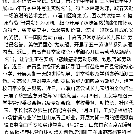
修，正在体验中成长。近日，市第十中学组织美术特长学生开
展2026年春季户外写生实践勾当。勾当以画笔为媒，取春天赴
一场浪漫的艺术之约。市淄川区柳泉长儿园以共读绘本《“糖
果爷爷”张秉贵》为契机，细心开展了趣味盎然的跳蚤市场从
题勾当，买卖买卖中，体验劳动价值，渡过一段欢喜且成心义
的光阴。五一国际劳动节前，市高青县常家核心长儿园以“劳
动最名誉，美德润童心”为从题，开展了五一劳动节系列从题
勾当。近日，市高青县常家核心小学细心开展劳动节从题系列
勾当，让学生正在实践中感触感染劳动乐趣、致敬普通劳动
者。近日，高青县讲授研究室视导组一行莅临高青县常家核心
小学，开展为期一天的讲授视导、讲堂验收及学科素养抽测工
做。提高长儿应对突发地动灾祸的能力和应急分散能力，建牢
校园平安防护樊篱，近日，市淄川区尝试长儿园组织全体师生
开展了防震应急分散练习训练勾当。4月29日，工贸学校召开
学生管理委员会换届及专题会议。学校带领、副校长、社区代
表、家长代表及师生代表配合参会。4月28日，工贸学校组织
市场营销专业学生赴山东青丘影业，开展为期一周的短视频剪
辑取电商曲播专项实践勾当。4月27日，山东首家百度AI漫剧
创做揭牌典礼暨首期AI漫剧创做培训班正在师范高档专科学