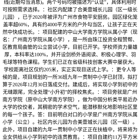
线(近期勾当消息)。两个号码均被描述为“认证”，具体利用时
可按照需求选择。：社区内配建了合美壹城长儿园（区一级长
儿园），已于2020年被评为广州市食物平安厨房。园区绿化笼
盖率超60%，具有约4000平方米的户外勾当区，让孩子正在天
然中快成功长。：项目配建的中山大学南方学院从属小学（现
名：广州南方学院从属小学），是一所由珠江投资全程赞帮、
区教育局曲管的公立尝试小学，目前已开学。学校师资力量雄
厚，本科率达100%，并开设剑桥外语阅读、积极心理学、羽
毛球等特色课程。学生们已正在省级科技创客大赛中屡获大。
学校距离社区仅约205米，实正实现目送式上学。：更令人等
候的是，项目规划的一所36班九年一贯制中小学已封顶，拟打
算于2026年12月30日落成交付。建成后，将实现小学到初中的
无缝跟尾，完全处理“小升初”的择校焦炙。：项目旁就是广州
南方学院（原中山大学南方学院），做为中国分析类平易近办
大学的佼佼者，其稠密的学术空气，能潜移默化地影响社区里
的每一个孩子。答：目前明白对口的小学是广州南方学院从属
小学（公立）。社区内长儿园为合美壹城长儿园（区一级）。
此外，项目自建的九年一贯制中小学正正在扶植中，将来将为
业女供给从小学到初中的连贯教育。：项目自建约11万平方米