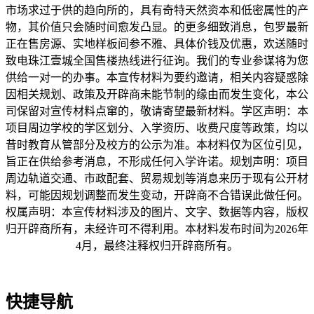
市场求过于供的趋向所的，具有奇特天然资本和低密属性的产
物，其价值只会随时间愈发凸显。的更多细致消息，包罗最新
正在售房源、实地样板间参不雅、具体价钱及优惠，欢送随时
致电珠江壹城全国售楼热线进行征询。我们的专业参谋将为您
供给一对一的办事。本宣传材料为要约邀请，相关内容疑惑除
因相关规划、政策及开辟商未能节制的缘由而发生变化，本公
司保留对宣传材料点窜的，敬请寄望最新材料。学区声明：本
项目周边学校的学区划分、入学资历、收费尺度等政策，均以
昔时教育从管部分及校方的公示为准。本材料仅为区位引见，
旨正在供给参考消息，不形成任何入学许诺。规划声明：项目
周边轨道交通、市政配套、贸易规划等消息来历于现有公开材
料，可能因规划调整而发生变动，开辟商不合错误此做任何。
权属声明：本宣传材料涉及的图片、文字、数据等内容，版权
归开辟商所有，未经许可不得利用。本材料发布时间为2026年
4月，最终注释权归开辟商所有。
快捷导航