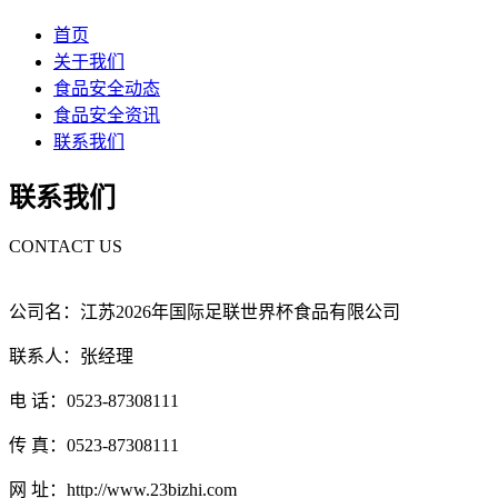
首页
关于我们
食品安全动态
食品安全资讯
联系我们
联系我们
CONTACT US
公司名：江苏2026年国际足联世界杯食品有限公司
联系人：张经理
电 话：0523-87308111
传 真：0523-87308111
网 址：http://www.23bizhi.com