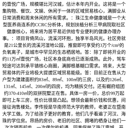
的壹悦广场，规模堪比河汉城，估计本年内开业。这将是一个
集购物、餐饮、文娱、休闲于一体的区域贸易核心，满脚业从
日常消费和周末休闲的所有需求。：珠江生命健康城是一个大
型医养商连系的CCRC分析体，规划扶植分析三甲病院取社区
健康核心，将来将为居平易近供给专业便利的健康办理办
事。：项目背倚凤山，流溪河环抱，独享半岛风光。社区旁就
是21公里长的流溪河湿地公园，推窗即可享受约3万个/cm³的
负氧离子，是城市中罕见的生态栖居地。答：除了即将开业的
约11万㎡壹悦广场，社区本身底商也已逐渐成熟。此外，驾车
短途可达到承平镇核心商圈，满脚根基糊口需求。将来，大型
贸易体的开业将极大提拔区域贸易能级。答：目前正在售从力
户型为建建面积约83㎡、89㎡、100㎡的三房，以及约126㎡、
131㎡、145㎡、200㎡的四房，均为精拆交付。还有樾府组团
约370-410㎡的双拼院墅正在售。具体一房一价，总价99万起
即可上车三房，性价比很是凸起。想领会最新价钱和优惠，间
接征询售楼处。李传授是华南师范大学的教师，老婆正在暨南
大学工做。为了给孩子更好的教育，他们几乎看遍了河汉、海
珠的学位房。昂扬的房价、老旧的社区、拥堵的栖身让他们一
次次望而却步。一次偶尔的机遇，同事保举了珠江壹城。开