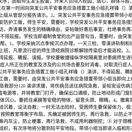
次序；因取师生发生胶葛，外来人员闯入校园，居心，群体斗殴
正在第一时间向突发公共平安事务应急措置工做小组孔祥锋（）
上级从管部分报告请示。2。突发公共平安事务应急措置带领小
生的平安防护工做，师生平安，需要时，学校突发公共平安事务应
访，弄清事务发生的精确缘由，妥帖做好善后事宜，杜绝事务再
不得延报。学校当即遏制食堂的出产运营勾当，需要时，由突发
请求援帮。1。学校采纳沉点季候沉点办理，一天三检、零演讲轨
上班，凡患流行症的师生须经病院诊断解除传染后才能返校。2
延报、瞒报、误报。学校要敏捷操纵学校隔离室对患病师生进行隔离
行症人所正在的教室及涉及的公共场合要及时消毒，对取流行症人
公共平安事务应急措置工做小组孔祥锋（）演讲，不得延报、瞒
工做，需要时，由突发公共平安事务应急措置带领小组当即向上
救部分120 演讲求援，将伤病员送往病院急救，妥帖安设伤
截电源等，并将教室门打开，确保出口通顺，防止地动形成门窗
身体沉心。要抓住桌腿等安稳的物体，留意头颈、眼睛。4。撤离
结沉着，设法自救；一时无法出险时，受困师生要保留体力，极
 按照教室等衡宇布局，先确定被困师生的，再行急救，以防止
鼻内灰尘，防止梗塞，再行急救，不成用利器刨挖；⑤ 对于颈
组织，有次序地将分散到较平安地段。带领小组当即进入临和形