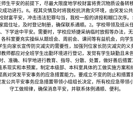
在师生平安的前提下，尽最大限度地学校财富将贵沉物质设备转移
灾成功进行。8。视其灾情及时将我校抗洪救灾环境，由突发公共
校财富平安，冲击违法犯罪勾当，我校一般的讲授和糊口次序。
家庭住址，及时登记制册，确保联系通顺。2。学校带领及班从
、下学途中平安。需要时，学校应矫捷采纳临时放假等办法，无
、各科室要充实操纵从题班会、周前会、课间等有益机会，向学
学生向家长宣传防灾减灾的需要性，加强列位家长防灾减灾的义
课教师都应对全班学生出勤环境进行登记，发觉有学生缺勤且未
时、准确、科学地进行教育、指导、分散、处置，做好善后措置
连系现实和本预案，制定本级部、本科室具体的工做实施方案和
提高对突发平安事务的应急措置能力。要成立不变的防止和措置
突发公共平安事务应急措置带领小组组长决定，所有校应急带领
守工做规律，确保消息平安，并联系体例通顺、便利。