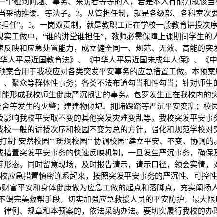
第一个碰到问题、事务、来访者等等的人，若是本人有能力就该当
当采纳推诿、等法子。2。从管担任制，就是各级部、各科室次
谁担任”。3。一岗双责制，就是教职工正在学校一般教育讲授
现实工做中，“谁的讲堂谁担任”，教师必需保障上课期间学生
速反映和应急处置能力，成立健全同一、规范、无效、高能的突
华人平易近国教育法》、《中华人平易近国未成年人保》、《中小
预案合用于我校应对各类突发平安事务的应急措置工做。本预案
、、聚众等群体性事务；各类不法布道勾当和性勾当；针对师生
可能形成我校师生健康严沉损害的事务。包罗发生正在我校内的
校舍等发生的火警；建建物倾圮、拥堵踩踏等严沉平安变乱；校
及影响我校平安取不变的其他突发灾难变乱等。我校突发平安事
我校一般的讲授次序和校园不变为总的方针，强化和规范学校对
制“安然校园”“斑斓校园”“协调校园”建立平安、不变、协调
成措置突发平安事务的快速反映机制。一旦发生严沉事务，确保
芽形态。同时留意现场，及时报告请示，请示口径，领会实情，
校应急措置慎密连系起来，按照突发平安事务的严沉性、可控性
命财富平安和身体健康做为应急工做的起点和落脚点，充实阐扬
不竭完美救帮手段，切实加强应急救援人员的平安防护，最大限
、律例、规章和本预案的，依法采纳办法。要切实履行我校的办