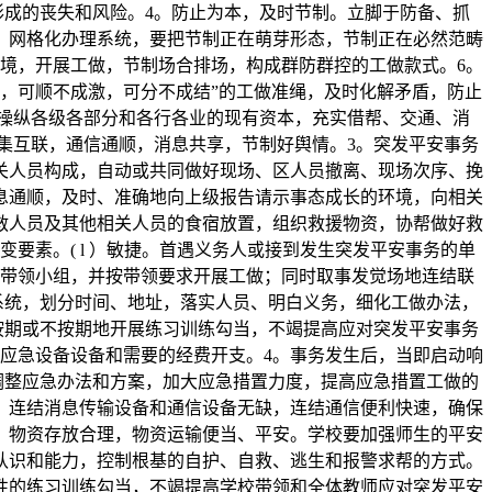
成的丧失和风险。4。防止为本，及时节制。立脚于防备、抓
。网格化办理系统，要把节制正在萌芽形态，节制正在必然范畴
境，开展工做，节制场合排场，构成群防群控的工做款式。6。
，可顺不成激，可分不成结”的工做准绳，及时化解矛盾，防止
操纵各级各部分和各行各业的现有资本，充实借帮、交通、消
集互联，通信通顺，消息共享，节制好舆情。3。突发平安事务
关人员构成，自动或共同做好现场、区人员撤离、现场次序、挽
息通顺，及时、准确地向上级报告请示事态成长的环境，向相关
救人员及其他相关人员的食宿放置，组织救援物资，协帮做好救
素。( l ）敏捷。首遇义务人或接到发生突发平安事务的单
带领小组，并按带领要求开展工做；同时取事发觉场地连结联
系统，划分时间、地址，落实人员、明白义务，细化工做办法，
按期或不按期地开展练习训练勾当，不竭提高应对突发平安事务
应急设备设备和需要的经费开支。4。事务发生后，当即启动响
调整应急办法和方案，加大应急措置力度，提高应急措置工做的
，连结消息传输设备和通信设备无缺，连结通信便利快速，确保
，物资存放合理，物资运输便当、平安。学校要加强师生的平安
认识和能力，控制根基的自护、自救、逃生和报警求帮的方式。
性的练习训练勾当，不竭提高学校带领和全体教师应对突发平安