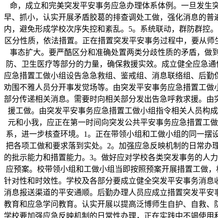
命，成立和完美突发平安事务应急办理体系体例。一旦发生
早、抓小，认实开展矛盾胶葛的排查调处工做，强化消息的普
内，避免形成学校次序失控和紊乱。5。系统联动，群防群控
区分性质，依法措置。正在措置突发平安事务过程中，要从师
事态扩大。要严酷区分和准确处置两类分歧性质的矛盾，做
防、卫生医疗等部分的力量，确保救援实效。成立健全应急通
应急措置工做小组设告急急救组、鉴戒组、消息联络组、后勤
劝围不雅人员分开事发觉场等。由突发平安事务应急措置工做
部分传递相关消息。需要时向相关部分发出告急呼救求援。由
援工做。由突发平安事务应急措置工做小组指令相关人员构成
元和小我，应正在第一时间向突发公共平安事务应急措置工做
系，进一步核查环境。1。正在带领小组和工做小组的同一摆
把各项工做和要求落到实处。2。加强应急反映机制的日常办
的批示能力和措置能力。3。做好应对学校各类突发事务的人
应预案。校带领小组和工做小组当即按照预案开展措置工做，
针对性和时效性。学校及各部分要成立健全突发平安事务消息
消息报送渠道的平安通顺。后勤办理人员应成立措置突发平安
教育和应急学问教育。认实开展以提高泛博师生自护、自救、
学校要加强应急反映机制的日常性办理，正在实践中不竭使用