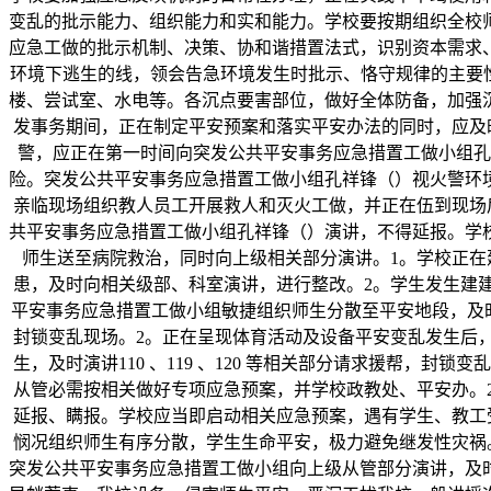
变乱的批示能力、组织能力和实和能力。学校要按期组织全校
应急工做的批示机制、决策、协和谐措置法式，识别资本需求
环境下逃生的线，领会告急环境发生时批示、恪守规律的主要
楼、尝试室、水电等。各沉点要害部位，做好全体防备，加强
发事务期间，正在制定平安预案和落实平安办法的同时，应及
警，应正在第一时间向突发公共平安事务应急措置工做小组孔
险。突发公共平安事务应急措置工做小组孔祥锋（）视火警环境，
亲临现场组织教人员工开展救人和灭火工做，并正在伍到现场
共平安事务应急措置工做小组孔祥锋（）演讲，不得延报。学
师生送至病院救治，同时向上级相关部分演讲。1。学校正
患，及时向相关级部、科室演讲，进行整改。2。学生发生建
平安事务应急措置工做小组敏捷组织师生分散至平安地段，及时将
封锁变乱现场。2。正在呈现体育活动及设备平安变乱发生后
生，及时演讲110 、119 、120 等相关部分请求援帮，
从管必需按相关做好专项应急预案，并学校政教处、平安办。
延报、瞒报。学校应当即启动相关应急预案，遇有学生、教工
悯况组织师生有序分散，学生生命平安，极力避免继发性灾祸
突发公共平安事务应急措置工做小组向上级从管部分演讲，及