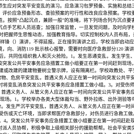
师生应对突发平安变乱的演习。应急演习包罗预备、实施和总结
、评价应急预备形态、查验预案的可行性和改良应急预案。学校
性。按照“凸起沉点，兼顾一般”的准绳，将下列场合列为沉点要
沉点手艺和人员巡查；加强日常监管，一旦发觉问题，及时向学
时把握师生思惟动态，加强教育指导。切实控制校内人员布局，
祥锋（）演讲，不得延报。正在接到演讲之后，学校当即启动应
向、消防119 批示核心报警，需要时向医疗急救部分120 
后，共同伍组织救人和灭火抢险。1。发生恶通变乱，发生学生
校突发公共平安事务应急措置工做小组要正在第一时间赶到现场
在建或改建的建建物要树立警示牌，设有隔离栏。学校政教处、平
建物、危房平安变乱，首遇义务人应正在第一时间向突发公共平
变乱消息突发公共平安事务应急措置工做小组。3。对受伤师生组织急
，首遇义务人、从管义务人应正在第一时间向突发公共平安事务
封锁变乱现场。1。学校举办各类大型体裁勾当、野外拉练、出外测验
2。发生严沉平安变乱，首遇义务人、从管义务人应正在第一时
受伤或灭亡环境，当即求帮医疗急救部分，对伤员进行急救工做
。4。突发公共平安事务应急措置工做小组要正在第一时间赶赴
时派人员协帮，积极争取上级相关部分的援助帮帮。社会平安类