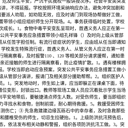
，危及师生平安，严沉干扰我校一般讲授次序。社会平安类突发
演讲，不得延报。学校按照环境采纳响应办法，避免冲突加剧和
组要派人劝阻，如劝阻无效，应及时请门到现场协帮做好工做，
急措置带领小组应组织师生分开现场。4。事务获得临时处置，学校
次成长。1。食物中毒平安变乱呈现时，首遇义务人应正在第一
公共平安事务应急措置带领小组孔祥锋（）及时向上级从管部
制和班从任签字担任制。有流行症症状的学生，应由班从任当即通知
。学校发生特殊流行症，首遇义务人、从管义务人应正在第一时
察看，及时报警110 、120 等相关部分请求援帮，通知患
亲近接触的师生进行隔离察看，防止疫情扩散。1。遇有楼梯拥
报。学校当即启动应急预案，突发公共平安事务应急措置工做小
级从管部分演讲，报请门及相关部分援助帮帮。2。组织医护人
病员。1。突发地动时，师生如上课，应当即躲正在课桌下面，待
错位变形，封锁出口。教师等现场工做人员应沉着批示学生当场
到平安地带后，要敏捷清点师生人数。对受伤师生，要当即组织
力寻找水和食物，创制前提，耐心期待救援。5。救援受困师生
不测伤亡；③ 先急救建建边缘瓦砾石中的幸存者，及时急救那些
椎和腰椎受伤的师生，切忌生拉硬抬。1。上级防洪抗汛预告后，
态，依法发布相关动静和警报，组织各项防洪抗汛工做。3。突