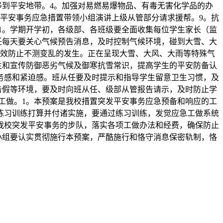
到平安地带。4。加强对易燃易爆物品、有毒无害化学品的办
平安事务应急措置带领小组演讲上级从管部分请求援帮。9。抗
1。学期开学初，各级部、各班级要全面收集每位学生家长（监
任每天要关心气候预告消息，及时控制气候环境，碰到大雪、大
效防止不测变乱的发生。正在呈现大雪、大风、大雨等特殊气
生和宣传防御恶劣气候及御寒抗雪常识，提高学生的平安防备认
务感和紧迫感。班从任要及时提示和指导学生留意卫生习惯，及
告假等环境，要及时向班从任、级部从管报告请示，及时防止学
工做。1。本预案是我校措置突发平安事务应急预备和响应的工
练习训练打算并付诸实施，要通过练习训练，发觉应急工做系统
我校突发平安事务的步队，落实各项工做办法和经费，确保防止
小组要认实贯彻施行本预案，严酷施行和恪守消息保密轨制，恪