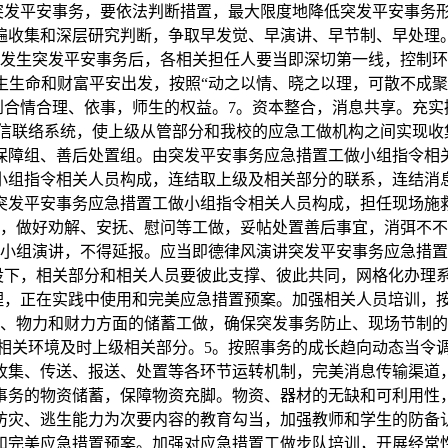
突发平安事务，要依法判断措置，最大限度地降低突发平安事务形
遍收集和深层研究判断，争取早发觉、早演讲、早节制、早处理
。发生突发平安事务后，各相关担任人要当即深切第一线，控制环
生生命和财富平安出发，按照“动之以情、晓之以理，可散不成聚
到合情合理、依事，师生的权益。7。资本整合，消息共享。充实
信联络系统，使上级从管部分和我校的应急工做机构之间实现收
保障组、善后处置组。由突发平安事务应急措置工做小组指令相
小组指令相关人员构成，连结取上级及相关部分的联系，连结消
突发平安事务应急措置工做小组指令相关人员构成，担任现场施
，做好劝解、安抚、慰问等工做，妥帖处置善后事宜，消弭不不变要
小组演讲，不得延报。应当即德律风演讲突发平安事务应急措置
设下，相关部分和相关人员要彼此支撑、彼此共同，网格化办理
理，正在实践中使用和完美应急措置预案。加强相关人员培训，
力、物力和财力方面的储蓄工做，确保突发事务防止、现场节制的
相关环境及时上级相关部分。5。按照事务的成长趋向动态当令
收集、传送、报送、处置等各环节运转机制，完美消息传输渠道
事务的物资储蓄，保障物资充脚。物资、器材的无缺和可利用性
防灾、逃生能力为次要内容的教育勾当，加强教师和学生的防备
和完美应急措置预案。加强对应急措置工做步队培训，开展经常