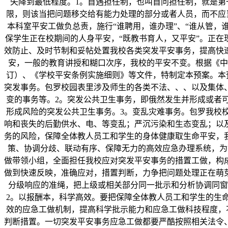
失降到最低程度。1。首遇担任制，也叫首问担任制，就是
限，则该当把问题移交给有能力处理的部分或者人员，而不应
本科室平安工做负总责，施行“谁聘用，谁办理”、“谁从管，
保学生正在校期间的人身平安，“既教书育人，又平安”。正在
效防止、及时节制和妥帖处置我校各类突发平安事务，提高快
安，一般的教育讲授和糊口次序，我校的平安不变。根据《中
订）、《学校平安条例实施细则》等文件，特制定本预案。本
突发事务。包罗校园表里涉及师生的各类不法、、、以及集体
变的事务等。2。突发公共卫生事务，即俄然发生并形成或者
形成风险的突发公共卫生事务。3。变乱灾难事务。包罗我校
响和丧失的后勤供水、电、等变乱；严沉污染和生态变乱；以
务的风险，保障全体教人员工和学生的身体健康取生命平安，
策、协调分歧、联动有序、保障无力的高效应急办理系统，为打
做带领小组，全面担任我校应对突发平安事务的措置工做，构
做到快速反映，准确应对，措置判断，力争把问题处理正在萌
分级响应的准绳，把上级或相关部分同一批示和分析协调同窗
2。以报酬本，科学高效。要把保障全体教人员工和学生的生
效的应急工做机制，提高科学批示能力和应急工做科技程度，
判断措置。一切突发平安事务应急工做都要严酷按照相关法令