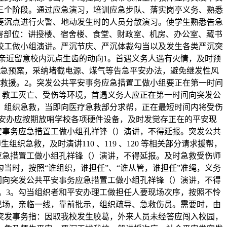
三个阶段。通过应急演习，培训应急步队、落实岗亭义务、熟悉
要沉点进行火警、地动发生时的人员分散演习。使学生熟悉告急
害部位：讲授楼、宿舍楼、食堂、财政室、机房、办公室、藏书
校工做小组演讲。严沉节庆、严沉体裁勾当以及发生各类严沉突
亲近留意校内沉点生齿的动向1。首遇义务人遇有火情，及时预
急预案，采纳堵截电源、煤气等告急平安办法，避免继发性风
演讲救援。2。突发公共平安事务应急措置工做小组要正在第一时间
、教工灭亡、受伤等环境，首遇义务人应正在第一时间向突发公
，组织急救，当即向医疗急救部分求帮，正在最短时间内将受伤
安办应按期放哨学校各项硬件设备，及时发觉存正在的平安现
安事务应急措置工做小组孔祥锋（）演讲，不得延报。突发公共
救，及时演讲110 、119 、120 等相关部分请求援帮，
应急措置工做小组孔祥锋（）演讲，不得延报。及时急救受伤师
等勾当时，按照“谁组织，谁担任”、“谁从管，谁担任”准绳，义务
间向突发公共平安事务应急措置工做小组孔祥锋（）演讲，不得
。3。勾当组织者和平安办理工做担任人要现场次序，按照不怜
现场，亲临一线，靠前批示，组织疏导、急救伤员。需要时，由
突发事务指：因取我校发生胶葛，外来人员未经答应闯入校园，