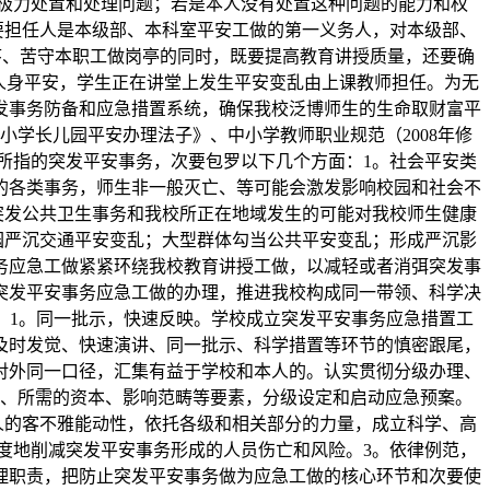
极力处置和处理问题；若是本人没有处置这种问题的能力和权
要担任人是本级部、本科室平安工做的第一义务人，对本级部、
次序、苦守本职工做岗亭的同时，既要提高教育讲授质量，还要确
的人身平安，学生正在讲堂上发生平安变乱由上课教师担任。为无
发事务防备和应急措置系统，确保我校泛博师生的生命取财富平
学长儿园平安办理法子》、中小学教师职业规范（2008年修
所指的突发平安事务，次要包罗以下几个方面：1。社会平安类
的各类事务，师生非一般灭亡、等可能会激发影响校园和社会不
突发公共卫生事务和我校所正在地域发生的可能对我校师生健康
园严沉交通平安变乱；大型群体勾当公共平安变乱；形成严沉影
务应急工做紧紧环绕我校教育讲授工做，以减轻或者消弭突发事
突发平安事务应急工做的办理，推进我校构成同一带领、科学决
的。1。同一批示，快速反映。学校成立突发平安事务应急措置工
及时发觉、快速演讲、同一批示、科学措置等环节的慎密跟尾，
对外同一口径，汇集有益于学校和本人的。认实贯彻分级办理、
、所需的资本、影响范畴等要素，分级设定和启动应急预案。
人的客不雅能动性，依托各级和相关部分的力量，成立科学、高
度地削减突发平安事务形成的人员伤亡和风险。3。依律例范，
理职责，把防止突发平安事务做为应急工做的核心环节和次要使