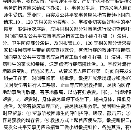
导衅惹事，我校设备，侵害师生平安，严沉干扰我校一般讲授
事务的措置应采纳如下办法：1。事务发生后，首遇义务人应
师生受伤。需要时，由突发公共平安事务应急措置带领小组向
请求110 、120 等相关部分援帮。3。学校要切实做好师
恢复一般讲授次序后，应协同相关部分对事务进行深切查询拜
时间向突发公共平安事务应急措置工做小组孔祥锋（）演讲，
分、卫生防疫部分演讲，及时报警110 、120 等相关部分
家长将患病学生带到病院查抄就诊，有流行症的教师不得带病
间向突发公共平安事务应急措置工做小组孔祥锋（）演讲，不得
病师生的家长和亲属，送定点流行症病院诊治。3。学校对流
堵踩踏变乱，首遇义务人、从管义务人应正在第一时间向突发
组要正在第一时间亲临第一线批示，敏捷开展示场疏导和救护
员对受伤者进行人工呼吸、止血等应吃紧救措置，尽快向医疗急
地动事后再敏捷、有序地撤离，以防有强余震。同时，当即堵
避震。2。避震时，身体要尽量蹲下或坐下，蜷曲身体，降低
救治。发觉有被废墟埋压的，要尽快联系救帮。受困师生要连
时应留意：① 留意听被困师生的呼叫招呼、嗟叹、敲击声；②
容易获救的增存者；④ 救援方式上起首应使头部，敏捷断根口
突发公共平安事务应急措置工做小组敏捷到位，各施其责，有