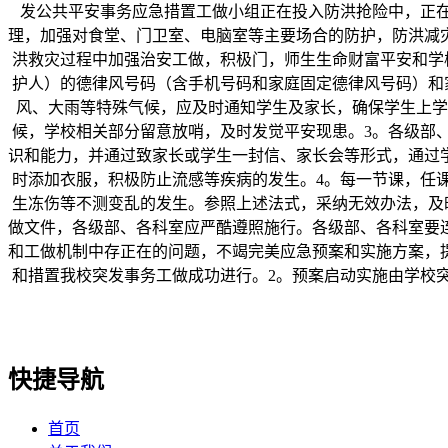
发公共平安事务应急措置工做小组正在投入防洪抢险中，正
理，加强对食堂、门卫室、电脑室等主要场合的防护，防洪减
洪救灾过程中加强治安工做，积极门，师生生命财富平安和学
护人）的德律风号码（含手机号码和家庭固定德律风号码）和
风、大雨等特殊气候，应及时通知学生及家长，确保学生上学
候，学校相关部分留意放哨，及时发觉平安现患。3。各级部
识和能力，并通过致家长或学生一封信、家长会等形式，通过
时添加衣服，积极防止流感等疾病的发生。4。每一节课，任
生冻伤等不测变乱的发生。参照上述法式，采纳无效办法，及
做文件，各级部、各科室应严酷遵照施行。各级部、各科室要
和工做机制中存正在的问题，不竭完美应急预案和实施方案，
和措置我校突发事务工做成功进行。2。预案启动实施由学校
快捷导航
首页