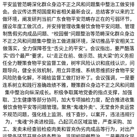
平安监管范畴深化群众身边不正之风和问题集中整治工做安排
会。会议传达贯彻国度和省相关最新会议，总结客岁以来的工
做环境，阐发研判当前广东食物平安范畴存正在的亏弱环节，
摆设年度工做沉点，并安排管理收集餐饮食物平安问题、管理
制售假劣肉成品问题、“校园餐”问题整治等范畴深化群众身边
不正之风和问题集中整治工做进展环境，深切推品平安相关工
做落实，全力保障苍生“舌尖上的平安”。会议指出，要严酷落
实“四个最严”要求，以“走正在前、做示范、挑大梁”的义务担
任全力鞭策食物平安监督工做，树牢风险认识和底线认识，问
题导向，健全长效机制，用立异思维、系统思维抓好食物平安
风险防备化解，不竭给监督工做打好补丁。会议强调，一是要
连系树立和践行准确政绩不雅，鞭策群众身边不正之风和问题
集中整治向纵深成长。积极争取属地党委的指点支撑，加强
取、卫生健康等部分协同，加大专项抽检力度，配合推进收集
餐饮食物平安等问题管理。聚焦“鬼魂外卖”、无堂食外卖运营
不规范问题，强化线上监测、线下查抄，以案开，违法违规行
为，“鬼魂”外卖进校园。凸起沉点区域监管，严查采购、加
工、发卖未经查验检疫肉类和冒充伪劣肉成品等行为，对出产
运营各环节开展全链条整治。巩固校园餐整治，二是要强化风