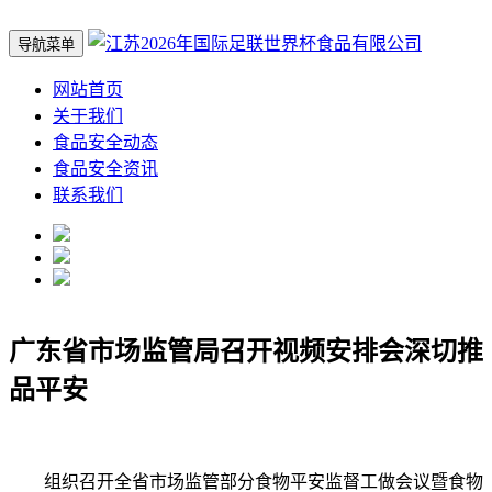
导航菜单
网站首页
关于我们
食品安全动态
食品安全资讯
联系我们
广东省市场监管局召开视频安排会深切推
品平安
组织召开全省市场监管部分食物平安监督工做会议暨食物