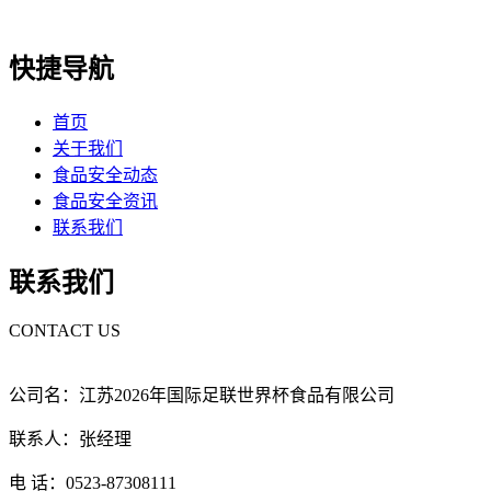
快捷导航
首页
关于我们
食品安全动态
食品安全资讯
联系我们
联系我们
CONTACT US
公司名：江苏2026年国际足联世界杯食品有限公司
联系人：张经理
电 话：0523-87308111