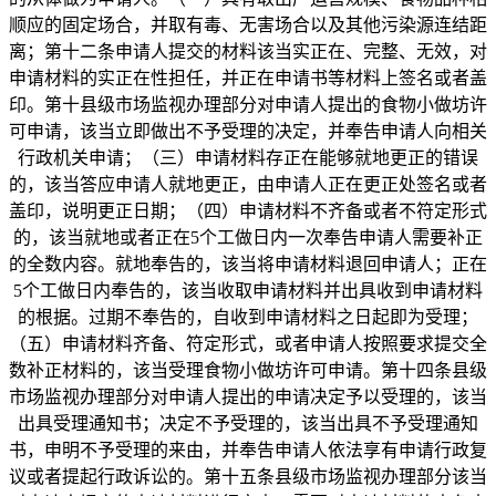
顺应的固定场合，并取有毒、无害场合以及其他污染源连结距
离；第十二条申请人提交的材料该当实正在、完整、无效，对
申请材料的实正在性担任，并正在申请书等材料上签名或者盖
印。第十县级市场监视办理部分对申请人提出的食物小做坊许
可申请，该当立即做出不予受理的决定，并奉告申请人向相关
行政机关申请；（三）申请材料存正在能够就地更正的错误
的，该当答应申请人就地更正，由申请人正在更正处签名或者
盖印，说明更正日期；（四）申请材料不齐备或者不符定形式
的，该当就地或者正在5个工做日内一次奉告申请人需要补正
的全数内容。就地奉告的，该当将申请材料退回申请人；正在
5个工做日内奉告的，该当收取申请材料并出具收到申请材料
的根据。过期不奉告的，自收到申请材料之日起即为受理；
（五）申请材料齐备、符定形式，或者申请人按照要求提交全
数补正材料的，该当受理食物小做坊许可申请。第十四条县级
市场监视办理部分对申请人提出的申请决定予以受理的，该当
出具受理通知书；决定不予受理的，该当出具不予受理通知
书，申明不予受理的来由，并奉告申请人依法享有申请行政复
议或者提起行政诉讼的。第十五条县级市场监视办理部分该当