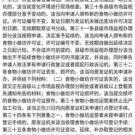
化的，该当就变化环境进行现场核查。第三十条县级市场监视
办理部分准予变动的，该当向申请人颁布新的食物小做坊许可
证。许可证编号不变，发证日期为发证机关做出变动许可决定
的日期，无效期取原证书分歧。第三十一条县级市场监视办理
部分该当按照申请，决定准予延续的，该当向申请人颁布新的
食物小做坊许可证，许可证编号不变，无效期自做出延续决定
之日起计较。不合适许可前提的，县级市场监视办理部分该当
做出不予延续食物小做坊许可的书面决定，并说由，同时奉告
申请人依法享有申请行政复议或者提起行政诉讼的。第三十二
条食物小做坊许可证丢失、损坏的，该当向原发证机关申请补
办，并供给下列材料：（二）食物小做坊许可证丢失的，该当
提交正在县级以上市场监视办理部分网坐或者县级以上登载丢
失通知布告的材料；食物小做坊许可证损坏的，该当提交损坏
的食物小做坊许可证原件。第三十食物小做坊运营者终止出产
加工勾当，该当正在25日内向原发证机关申请打点登记手续。
第三十四条有下列景象之一，食物小做坊运营者未按申请打点
登记手续的，原发证机关该当依理食物小做坊许可登记手续：
第三十五条食物小做坊许可证变动、延续、补办取登记的相关