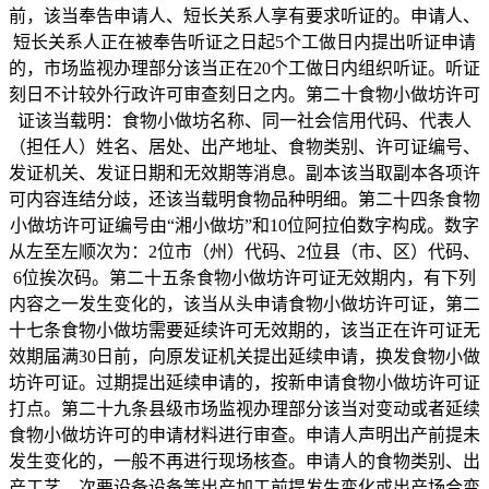
前，该当奉告申请人、短长关系人享有要求听证的。申请人、
短长关系人正在被奉告听证之日起5个工做日内提出听证申请
的，市场监视办理部分该当正在20个工做日内组织听证。听证
刻日不计较外行政许可审查刻日之内。第二十食物小做坊许可
证该当载明：食物小做坊名称、同一社会信用代码、代表人
（担任人）姓名、居处、出产地址、食物类别、许可证编号、
发证机关、发证日期和无效期等消息。副本该当取副本各项许
可内容连结分歧，还该当载明食物品种明细。第二十四条食物
小做坊许可证编号由“湘小做坊”和10位阿拉伯数字构成。数字
从左至左顺次为：2位市（州）代码、2位县（市、区）代码、
6位挨次码。第二十五条食物小做坊许可证无效期内，有下列
内容之一发生变化的，该当从头申请食物小做坊许可证，第二
十七条食物小做坊需要延续许可无效期的，该当正在许可证无
效期届满30日前，向原发证机关提出延续申请，换发食物小做
坊许可证。过期提出延续申请的，按新申请食物小做坊许可证
打点。第二十九条县级市场监视办理部分该当对变动或者延续
食物小做坊许可的申请材料进行审查。申请人声明出产前提未
发生变化的，一般不再进行现场核查。申请人的食物类别、出
产工艺、次要设备设备等出产加工前提发生变化或出产场合变