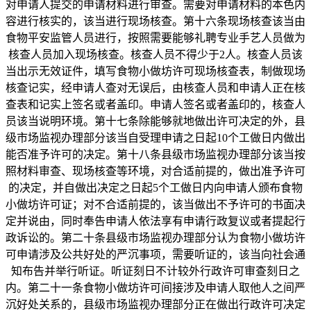
对申请人提交的申请材料进行审查。需要对申请材料的本色内
容进行核实的，该当进行现场核查。第十六条现场核查该当由
食物平安监管人员进行，按照需要能够礼聘专业手艺人员做为
核查人员加入现场核查。核查人员不得少于2人。核查人员该
当出示无效证件，填写食物小做坊许可现场核查表，制做现场
核查记实，经申请人查对无误后，由核查人员和申请人正在核
查表和记实上签名或者盖印。申请人签名或者盖印的，核查人
员该当说明环境。第十七条除能够就地做出许可决定的外，县
级市场监视办理部分该当自受理申请之日起10个工做日内做出
能否准予许可的决定。第十八条县级市场监视办理部分该当按
照材料审查、现场核查等环境，对合适前提的，做出准予许可
的决定，并自做出决定之日起5个工做日内向申请人颁布食物
小做坊许可证；对不合适前提的，该当做出不予许可的书面决
定并说由，同时奉告申请人依法享有申请行政复议或者提起行
政诉讼的。第二十条县级市场监视办理部分认为食物小做坊许
可申请涉及公共好处的严沉事项，需要听证的，该当向社会通
知布告并举行听证。听证刻日不计较外行政许可审查刻日之
内。第二十一条食物小做坊许可间接涉及申请人取他人之间严
沉好处关系的，县级市场监视办理部分正在做出行政许可决定