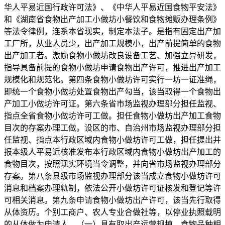
华人平易近国行政许可法》、《中华人平易近国食物平安法》
和《湖南省食物出产加工小做坊小餐饮和食物摊贩办理条例》
等法令律例，连系本省现实，制定本法子。是指有固定出产加
工厂所，从业人员少，出产加工规模小，出产前提简单的食物
出产加工者。激励食物小做坊改良设备工艺、加强立异研发，
指导具备前提的食物小做坊申请食物出产许可，推进出产加工
规模化和规范化。第四条食物小做坊许可实行一坊一证准绳，
即统一个食物小做坊处置食物出产勾当，该当取得一个食物出
产加工小做坊许可证。第六条省市场监视办理部分担任监视、
指点全省食物小做坊许可工做。担任食物小做坊出产加工食物
目次的存案办理工做。设区的市、自治州市场监视办理部分担
任监视、指点本行政区域内食物小做坊许可工做，担任提出并
报本级人平易近核准发布本行政区域内食物小做坊出产加工的
食物目次，按照现实环境当令调整，并向省市场监视办理部分
存案。第八条县级市场监视办理部分该当成立食物小做坊许可
消息和档案办理轨制，依法公开小做坊许可证核发和登记等许
可相关消息。第九条申请食物小做坊出产许可，该当先行取得
从体资历。个别工商户、农人专业合做社等，以停业执照载明
的从体做为申请人。（一）具有取出产运营规模、食物品种相