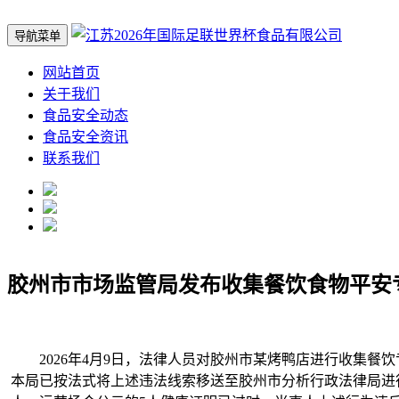
导航菜单
网站首页
关于我们
食品安全动态
食品安全资讯
联系我们
胶州市市场监管局发布收集餐饮食物平安
2026年4月9日，法律人员对胶州市某烤鸭店进行收集餐
本局已按法式将上述违法线索移送至胶州市分析行政法律局进行