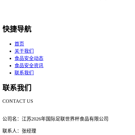
快捷导航
首页
关于我们
食品安全动态
食品安全资讯
联系我们
联系我们
CONTACT US
公司名：江苏2026年国际足联世界杯食品有限公司
联系人：张经理