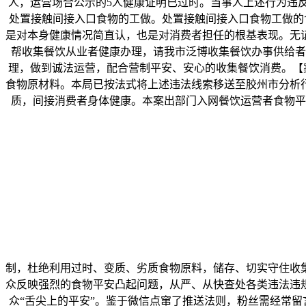
人，运营场合公示的5人健康证明已过时。当事人上述行为违
处置接触间接入口食物的工做。处置接触间接入口食物工做的
是对本身健康情况简直认，也是对消费者担任的根基表现。无
帮收集餐饮从业者健康办理，请我市泛博收集餐饮办事供给者
理，做到诚法运营，配合营制平安、安心的收集餐饮消费。【案
食物原材料。本局已按法式将上述违法线索移送至胶州市分析
质，间接消费者身体健康。本案出部门入网餐饮运营者食物平
制，杜绝利用过时、变质、劣质食物原料，储存、切实守住收
众反映强烈的食物平安凸起问题，从严、从快查处各类违法违
众“舌尖上的平安”。鉴于微信点窜了推送法则，粉丝需经常留言