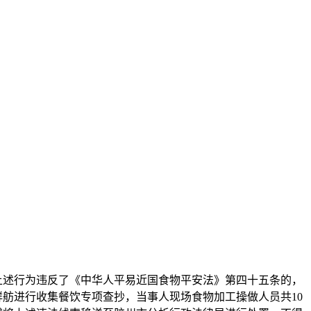
上述行为违反了《中华人平易近国食物平安法》第四十五条的，
鲜舫进行收集餐饮专项查抄，当事人现场食物加工操做人员共10