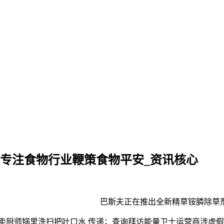
_专注食物行业鞭策食物平安_资讯核心
巴斯夫正在推出全新精草铵膦除草剂Libe
师锅里洗扫把吐口水 传递；查询拜访能量卫士运营商涉虚假宣传；