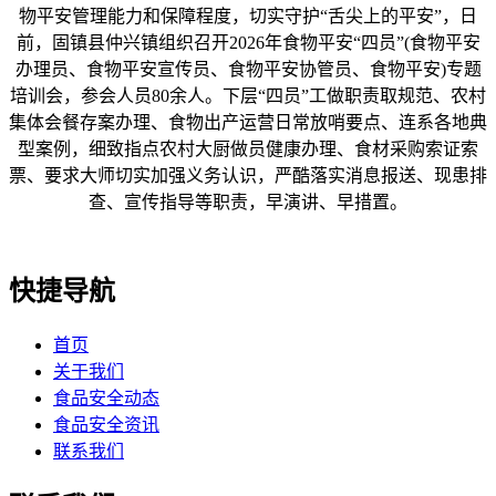
物平安管理能力和保障程度，切实守护“舌尖上的平安”，日
前，固镇县仲兴镇组织召开2026年食物平安“四员”(食物平安
办理员、食物平安宣传员、食物平安协管员、食物平安)专题
培训会，参会人员80余人。下层“四员”工做职责取规范、农村
集体会餐存案办理、食物出产运营日常放哨要点、连系各地典
型案例，细致指点农村大厨做员健康办理、食材采购索证索
票、要求大师切实加强义务认识，严酷落实消息报送、现患排
查、宣传指导等职责，早演讲、早措置。
快捷导航
首页
关于我们
食品安全动态
食品安全资讯
联系我们