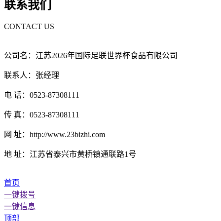
联系我们
CONTACT US
公司名：江苏2026年国际足联世界杯食品有限公司
联系人：张经理
电 话：0523-87308111
传 真：0523-87308111
网 址：http://www.23bizhi.com
地 址：江苏省泰兴市黄桥镇通联路1号
首页
一键拨号
一键信息
顶部