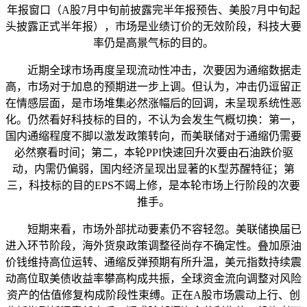
年报窗口（A股7月中旬前披露完半年报预告、美股7月中旬起
头披露正式半年报），市场是业绩订价的无效阶段，科技大要
率仍是高景气标的目的。
近期全球市场再度呈现流动性冲击，次要因为通缩数据走
高，市场对于加息的预期进一步上调。但认为，冲击仍逗留正
在情感层面，是市场堆集必然涨幅后的回调，未呈现系统性恶
化。仍然看好科技标的目的，不认为会发生气概切换：第一，
国内通缩程度不脚以激发政策转向，而美联储对于通缩仍需要
必然察看时间；第二，本轮PPI快速回升次要由石油跌价驱
动，内需仍偏弱，国内经济呈现出显著的K型苏醒特征；第
三，科技标的目的EPS不竭上修，是本轮市场上行阶段的次要
推手。
短期来看，市场外部扰动要素仍不容轻忽。美联储换届已
进入环节阶段，海外货泉政策调整径尚存不确定性。叠加原油
价钱维持高位运转、通缩反弹预期有所升温，美元指数持续震
动高位取美债收益率攀高构成共振，全球资金流向调整对风险
资产的估值修复构成阶段性束缚。正在A股市场震动上行、创