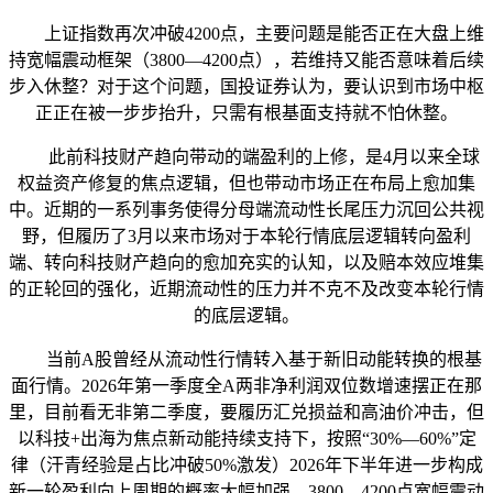
上证指数再次冲破4200点，主要问题是能否正在大盘上维
持宽幅震动框架（3800—4200点），若维持又能否意味着后续
步入休整？对于这个问题，国投证券认为，要认识到市场中枢
正正在被一步步抬升，只需有根基面支持就不怕休整。
此前科技财产趋向带动的端盈利的上修，是4月以来全球
权益资产修复的焦点逻辑，但也带动市场正在布局上愈加集
中。近期的一系列事务使得分母端流动性长尾压力沉回公共视
野，但履历了3月以来市场对于本轮行情底层逻辑转向盈利
端、转向科技财产趋向的愈加充实的认知，以及赔本效应堆集
的正轮回的强化，近期流动性的压力并不克不及改变本轮行情
的底层逻辑。
当前A股曾经从流动性行情转入基于新旧动能转换的根基
面行情。2026年第一季度全A两非净利润双位数增速摆正在那
里，目前看无非第二季度，要履历汇兑损益和高油价冲击，但
以科技+出海为焦点新动能持续支持下，按照“30%—60%”定
律（汗青经验是占比冲破50%激发）2026年下半年进一步构成
新一轮盈利向上周期的概率大幅加强，3800—4200点宽幅震动