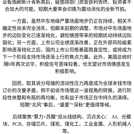
业板指刷新汗青新高后，疑惑除部门资金获利告终、投资者不
合加大的可能，短期大要率会切换为震动消化的全新节拍。
一方面，虽然中东地缘严重场面地步仍正在持续，相关不
确定性尚未完全消失，但颠末前期的调整，市场对中东场面地
步的边际变化已逐渐钝化，避险情感带来的短期扰动持续边际
弱化；另一方面，上市公司业绩逐渐改善，正在外部风险峻素
影响逐渐钝化之后，国内上市公司根基面简直定性，或将成为
下一个阶段支持市场逐渐上行的焦点力量。此外，美国总统时
隔9年再次访华，积极信号意味较着，也无望对市场情感发生
积极影响。
因而，取其说分母端的流动性压力再度成为全球本钱市场
订价的次要矛盾，倒不如说市场借这一波视角的转换，进行阶
段性休整和布局的再均衡，也有益于市场正在中持久的演绎。
短期“北风”事后，“盛夏”“深秋”更值得等候。
后续聚焦“算力+苏醒”双从线结构，沉点关心： AI、光模
块、PCB、存储芯片、煤炭、煤化工、工业金属、人形机械人
等。