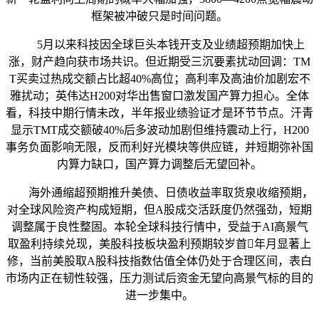
框架被冲破只是时间问题。
5月以来科技因全球巨头本钱开支及业绩超预期加快上
涨，财产趋向获市场共识。但近期受三沉要素扰动回调：TM
T买卖过热成交额占比超40%高位；高利率及高油价加剧宏不
雅扰动；英伟达H200对华出售窗口激发国产算力担心。全体
看，科技中期行情未改，半年报业绩验证才是环节节点。汗青
显示TMT成交额破40%后多波动加剧但维持震动上行，H200
事务负面影响无限，反而利好光模块等供应链，并短期弥补国
内算力缺口，国产算力调整后无望回补。
海外通缩超预期推升美债、日债收益率取货泉收缩预期，
对全球风险资产构成短期，但A股成交活跃度仍然强劲，短期
调整属于良性整固。本轮全球科技行情中，受益于AI高景气
取盈利持续兑现，美股科技板块盈利预期较岁首年月显著上
修，当前美股取A股科技指数估值全体仍处于合理区间，表白
市场内正在韧性较强，压力测试后资金无望向高景气标的目的
进一步集中。