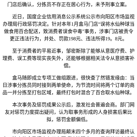
门店后确认，分拣员不存正在居心行为，未予刑事立案。
近日，国度企业信用消息公示系统公示市向阳区市场监视
办理局行政惩罚决定。针对本年1月盒马门店“误将水仙种球当
做食用百合配送，致消费者误食中毒”事务，涉事门店被责令
更正违法行为，并处、罚款198元、违法所得19。8元。
至于消费者的平易近事，邹密斯除了能够从意医疗费、护
理费、误工费等现实丧失外，还能够根据相关法令从意损害补
偿。
盒马随即成立专项工做组跟进，很快查了然错发缘由：当
日涉事分拣员同时接到两单使命，为节流时间将两个订单的商
品一并分拣至打包区域，最终打包时混合了百合取水仙种球。
本次事务及惩罚成果公示后，激发社会普遍会商。部门网
友对惩罚力度提出疑问，认为取事务形成的人身损害后果比
拟，惩罚金额偏低。
市向阳区市场监视办理局颠末四个多月的查询拜访最终认