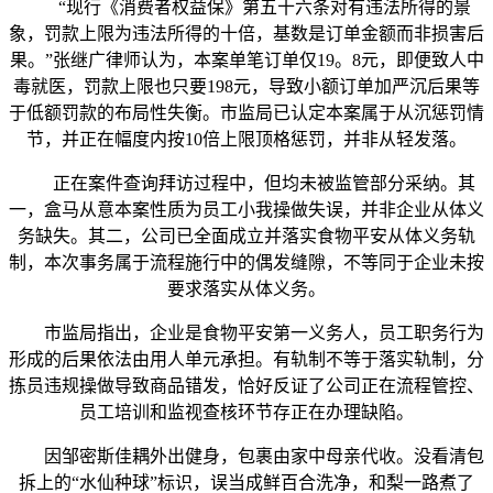
“现行《消费者权益保》第五十六条对有违法所得的景
象，罚款上限为违法所得的十倍，基数是订单金额而非损害后
果。”张继广律师认为，本案单笔订单仅19。8元，即便致人中
毒就医，罚款上限也只要198元，导致小额订单加严沉后果等
于低额罚款的布局性失衡。市监局已认定本案属于从沉惩罚情
节，并正在幅度内按10倍上限顶格惩罚，并非从轻发落。
正在案件查询拜访过程中，但均未被监管部分采纳。其
一，盒马从意本案性质为员工小我操做失误，并非企业从体义
务缺失。其二，公司已全面成立并落实食物平安从体义务轨
制，本次事务属于流程施行中的偶发缝隙，不等同于企业未按
要求落实从体义务。
市监局指出，企业是食物平安第一义务人，员工职务行为
形成的后果依法由用人单元承担。有轨制不等于落实轨制，分
拣员违规操做导致商品错发，恰好反证了公司正在流程管控、
员工培训和监视查核环节存正在办理缺陷。
因邹密斯佳耦外出健身，包裹由家中母亲代收。没看清包
拆上的“水仙种球”标识，误当成鲜百合洗净，和梨一路煮了