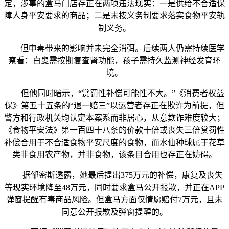
定，涉事的盒马门店存正在两项违法现实：一是供给不合适保
障人身平安要求的商品；二是未按义务制要求落实食物平安轨
制义务。
但中毒带来的影响并未完全消弭。后续两人仍需持续医学
察看：白叟需按期复查肾功能，孩子需持久监测神经发育环
境。
但他同时暗示，“赏罚性补偿可能性不大。”《消费者权益
保》第五十五条的“退一赔三”以运营者存正在欺诈为前提，但
警方和行政机关均认定本案系而非居心，从意欺诈难度较大；
《食物平安法》第一百四十八条的价款十倍或丧失三倍赏罚性
补偿合用于不合适食物平安尺度的食物，而水仙种球属于花草
类非食用农产物，并非食物，该条目合用也存正在妨碍。
据邹密斯透露，她最后提出375万元的补偿，康复及丧失
等现实环境降至48万元，同时要求盒马公开报歉，并正在APP
弹窗提醒有毒商品风险。但盒马方面仅情愿赔付7万元，且未
同意公开报歉及弹窗提醒的。