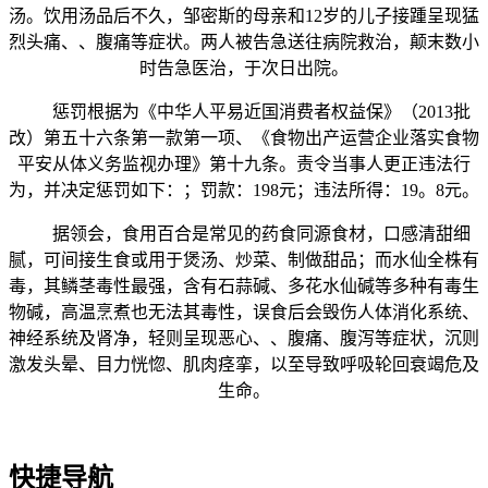
汤。饮用汤品后不久，邹密斯的母亲和12岁的儿子接踵呈现猛
烈头痛、、腹痛等症状。两人被告急送往病院救治，颠末数小
时告急医治，于次日出院。
惩罚根据为《中华人平易近国消费者权益保》（2013批
改）第五十六条第一款第一项、《食物出产运营企业落实食物
平安从体义务监视办理》第十九条。责令当事人更正违法行
为，并决定惩罚如下：；罚款：198元；违法所得：19。8元。
据领会，食用百合是常见的药食同源食材，口感清甜细
腻，可间接生食或用于煲汤、炒菜、制做甜品；而水仙全株有
毒，其鳞茎毒性最强，含有石蒜碱、多花水仙碱等多种有毒生
物碱，高温烹煮也无法其毒性，误食后会毁伤人体消化系统、
神经系统及肾净，轻则呈现恶心、、腹痛、腹泻等症状，沉则
激发头晕、目力恍惚、肌肉痉挛，以至导致呼吸轮回衰竭危及
生命。
快捷导航