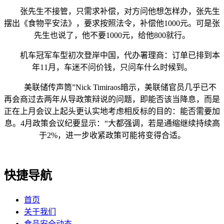
张先生不接管，只需求补偿，对方问他想怎样办，张先生
摆出《食物平安法》，要求按照法令，补偿他1000元。可是张
先生也说了，他不要1000元，给他800就行。
机车冠军车型初次登岸中国，代办署理商：订单已排到本
年11月，车迷不问价钱，只问车什么时候到。
美联储传声筒”Nick Timiraos暗示，美联储官员几乎已不
再会商过去两年从导政策辩说的问题，即能否该当降息，而是
正在上月会议上起头更认实地考虑相反标的目的：能否需要加
息。4月政策会议纪要显示：“大都强调，若是通缩继续持续高
于2%，进一步收紧政策可能将变得合适。
快捷导航
首页
关于我们
食品安全动态