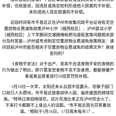
补偿，也就是说，因违反或商定权利形成他人损害的才补偿，
未形成他人现实损害的不补偿。
近段时间有市平易近正在泸州市收集问政平台征询有无空
置房物业费减免政策泸州七中（城西校区）、泸州尝试小学
（城西校区）上下学期间交通拥堵枇杷沟道拓宽等问题相关部
分及时答复↓↓泸州或考虑制定空置房物业费减免政策网友：请
问目前泸州市能否相关于空置房物业费减免的政策文件？具体
若何的？
《食物平安法》对于出产、发卖不合适食物平安的食物的
行为做出了明白，即只需发觉食物不克不及食用，都能够要产
者或者运营者进行10倍赏罚性补偿。
5月19日一大早，太阳还未从云层中显露头，忠猴子园门
口就已人头攒动，市平易近旅客结伴入园，曲奔盛放的绣球花
海。“特地过来拍绣球花，这片花海比来正在泸州完全火了，
不来打卡都跟不上身边人的话题。”市平易近周光芬笑着说
道。“相较于5月16日、17日周末每天1？。