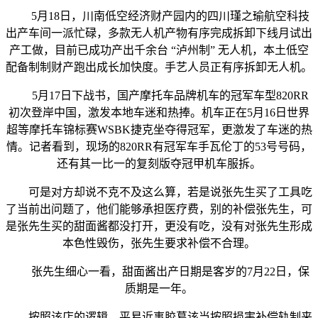
5月18日，川南低空经济财产园内的四川瑾之瑜航空科技
出产车间一派忙碌，多款无人机产物有序完成拆卸下线月试出
产工做，目前已成功产出千余台 “泸州制” 无人机，本土低空
配备制制财产跑出成长加快度。手艺人员正有序拆卸无人机。
5月17日下战书，国产摩托车品牌机车的冠军车型820RR
初次登岸中国，激发本地车迷和热捧。机车正在5月16日世界
超等摩托车锦标赛WSBK捷克坐夺得冠军，更激发了车迷的热
情。记者看到，现场的820RR有冠军车手瓦伦丁的53号号码，
还有其一比一的复刻版夺冠甲机车服拆。
可是对方却说不克不及这么算，若是说张先生买了工具吃
了当前出问题了，他们能够承担医疗费，别的补偿张先生，可
是张先生买的甜面酱都没打开，更没有吃，没有对张先生形成
本色性毁伤，张先生要求补偿不合理。
张先生细心一看，甜面酱出产日期是客岁的7月22日，保
质期是一年。
按照该店的逻辑，平易近事胶葛该当按照损害补偿轨制来