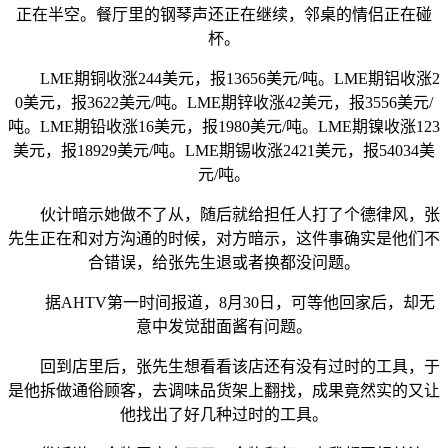
正在半空。餐厅里的钢琴声还正在继续，邻桌的情侣正在碰
杯。
LME期铜收涨244美元，报13656美元/吨。LME期铝收涨2
0美元，报3622美元/吨。LME期锌收涨42美元，报3556美元/
吨。LME期铅收涨16美元，报1980美元/吨。LME期镍收涨123
美元，报18929美元/吨。LME期锡收涨2421美元，报54034美
元/吨。
伙计暗示她做不了从，随后就给担任人打了个德律风，张
先生正在和对方沟通的时候，对方暗示，这件事确实是他们不
合错误，给张先生退或者换都没问题。
据AHTV第一时间报道，8月30日，可等他回家后，却无
意中发觉甜面酱有问题。
回到店里后，张先生想看看该店还有没有过时的工具，于
是他拆做通俗顾客，去调味品货架上翻找，成果竟然实的又让
他找出了好几种过时的工具。