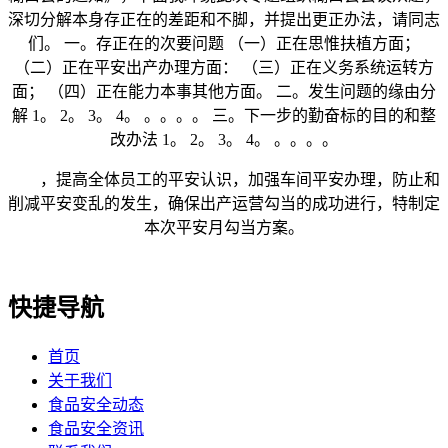
深切分解本身存正在的差距和不脚，并提出更正办法，请同志
们。 一。存正在的次要问题 （一）正在思惟扶植方面；
（二）正在平安出产办理方面： （三）正在义务系统运转方
面； （四）正在能力本事其他方面。 二。发生问题的缘由分
解 1。 2。 3。 4。 。。。。 三。下一步的勤奋标的目的和整
改办法 1。 2。 3。 4。 。。。。
，提高全体员工的平安认识，加强车间平安办理，防止和
削减平安变乱的发生，确保出产运营勾当的成功进行，特制定
本次平安月勾当方案。
快捷导航
首页
关于我们
食品安全动态
食品安全资讯