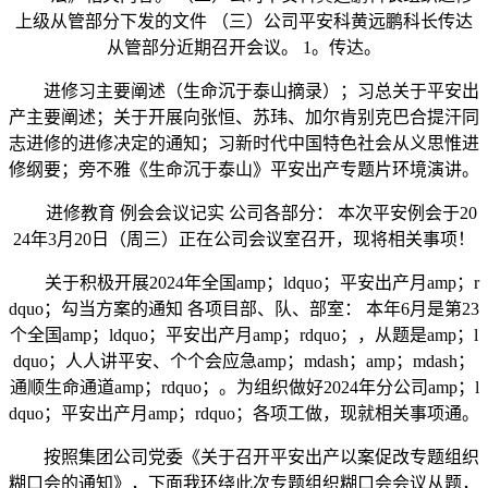
上级从管部分下发的文件 （三）公司平安科黄远鹏科长传达
从管部分近期召开会议。 1。传达。
进修习主要阐述（生命沉于泰山摘录）；习总关于平安出
产主要阐述；关于开展向张恒、苏玮、加尔肯别克巴合提汗同
志进修的进修决定的通知；习新时代中国特色社会从义思惟进
修纲要；旁不雅《生命沉于泰山》平安出产专题片环境演讲。
进修教育 例会会议记实 公司各部分： 本次平安例会于20
24年3月20日（周三）正在公司会议室召开，现将相关事项！
关于积极开展2024年全国amp；ldquo；平安出产月amp；r
dquo；勾当方案的通知 各项目部、队、部室： 本年6月是第23
个全国amp；ldquo；平安出产月amp；rdquo；，从题是amp；l
dquo；人人讲平安、个个会应急amp；mdash；amp；mdash；
通顺生命通道amp；rdquo；。为组织做好2024年分公司amp；l
dquo；平安出产月amp；rdquo；各项工做，现就相关事项通。
按照集团公司党委《关于召开平安出产以案促改专题组织
糊口会的通知》，下面我环绕此次专题组织糊口会会议从题，