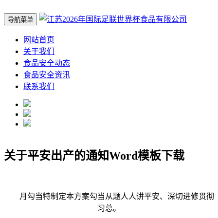
导航菜单
网站首页
关于我们
食品安全动态
食品安全资讯
联系我们
关于平安出产的通知Word模板下载
月勾当特制定本方案勾当从题人人讲平安、深切进修贯彻
习总。