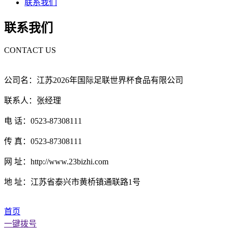
联系我们
联系我们
CONTACT US
公司名：江苏2026年国际足联世界杯食品有限公司
联系人：张经理
电 话：0523-87308111
传 真：0523-87308111
网 址：http://www.23bizhi.com
地 址：江苏省泰兴市黄桥镇通联路1号
首页
一键拨号