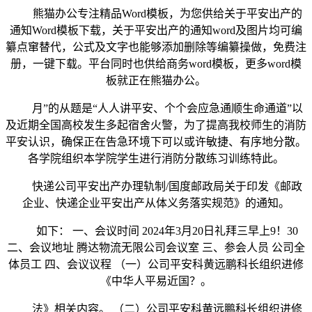
熊猫办公专注精品Word模板，为您供给关于平安出产的
通知Word模板下载，关于平安出产的通知word及图片均可编
纂点窜替代，公式及文字也能够添加删除等编纂操做，免费注
册，一键下载。平台同时也供给商务word模板，更多word模
板就正在熊猫办公。
月”的从题是“人人讲平安、个个会应急通顺生命通道”以
及近期全国高校发生多起宿舍火警，为了提高我校师生的消防
平安认识，确保正在告急环境下可以或许敏捷、有序地分散。
各学院组织本学院学生进行消防分散练习训练特此。
快递公司平安出产办理轨制/国度邮政局关于印发《邮政
企业、快递企业平安出产从体义务落实规范》的通知。
如下： 一、会议时间 2024年3月20日礼拜三早上9！30
二、会议地址 腾达物流无限公司会议室 三、参会人员 公司全
体员工 四、会议议程 （一）公司平安科黄远鹏科长组织进修
《中华人平易近国？。
法》相关内容。 （二）公司平安科黄远鹏科长组织进修