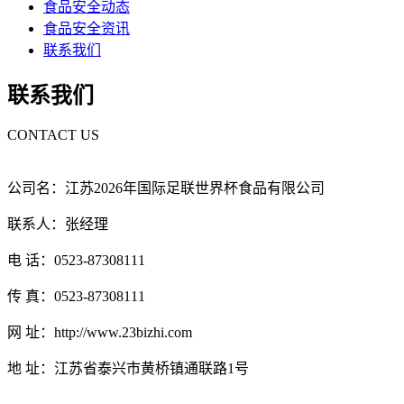
食品安全动态
食品安全资讯
联系我们
联系我们
CONTACT US
公司名：江苏2026年国际足联世界杯食品有限公司
联系人：张经理
电 话：0523-87308111
传 真：0523-87308111
网 址：http://www.23bizhi.com
地 址：江苏省泰兴市黄桥镇通联路1号