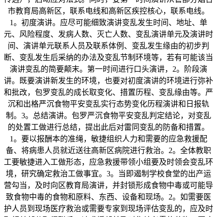
市教育局高新区，联系电线和高新区疾控核心，联系电线。
1。初度演讲。应尽可能细致演讲变乱发生时间、地址、单
元、风险程度、发病人数、灭亡人数、变乱演讲单元及演讲时
间、演讲单元联系人员及联系体例、变乱发生缘由的初步判
断、变乱发生后采纳的办法及变乱节制环境等，若有可能该当
演讲变乱的简要颠末。第一时间进行口头演讲，2。阶段演
讲。既要演讲新发生的环境，也要对初度演讲的环境进行弥补
和批改，包罗变乱的成长取变化、措置历程、变乱缘由等。严
沉和出格严沉食物平安变乱实行态势变化历程演讲和日报轨
制。3。总结演讲。包罗严沉食物平安变乱判定结论，对变乱
的处置工做进行总结，提出此后对雷同变乱的防备和措置。
1。要以报酬本的准绳，敏捷组织人力和需要的应急救援配
备、将病患人员就近送往高新区病院进行救治。2。全体教职
工要敏捷进入工做形态，应急救援带领小组要及时领会变乱环
境，研究确定救治工做事宜。3。当即遏制学校食堂的出产运
营勾当，及时向区教育局演讲，并封锁形成食物中毒或可能导
致食物中毒的食物和原料、东西、设备和现场。2。如需要医
护人员到现场医疗救治或需要专家到现场评估变乱的，应及时