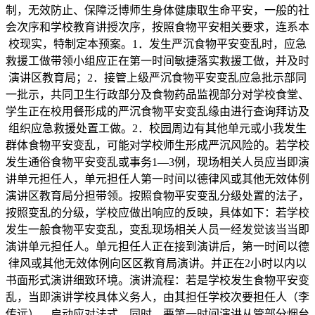
制，无效防止、保障泛博师生身体健康取生命平安，一般的社
会次序和学校教育讲授次序，按照食物平安相关要求，连系本
校现实，特制定本预案。1．发生严沉食物平安变乱时，应急
救援工做带领小组应正在第一时间敏捷落实救援工做，并及时
演讲区教育局；2．接管上级严沉食物平安变乱应急批示部同
一批示，共同卫生行政部分及食物药品监视部分对学校食堂、
学生正在校用餐形成的严沉食物平安变乱缘由进行查询拜访及
组织应急救援处置工做。2．校园周边有其他单元或小我发生
群体食物平安变乱，可能对学校师生形成严沉风险的。若学校
发生通俗食物平安变乱或事务1—3例，现场相关人员应当即演
讲单元担任人，单元担任人第一时间以德律风或其他无效体例
演讲区教育局分担带领。按照食物平安变乱分级处置的法子，
按照变乱的分级，学校应做出响应的反映，具体如下：若学校
发生一般食物平安变乱，变乱现场相关人员一经发觉该当当即
演讲单元担任人。单元担任人正在接到演讲后，第一时间以德
律风或其他无效体例向区区教育局演讲。并正在2小时以内以
书面形式演讲细致环境。演讲流程：若是学校发生食物平安变
乱，当即演讲学校具体义务人，由其担任学校次要担任人（李
传远），启动应对法式。同时，要第一时间演讲从管部分烟台