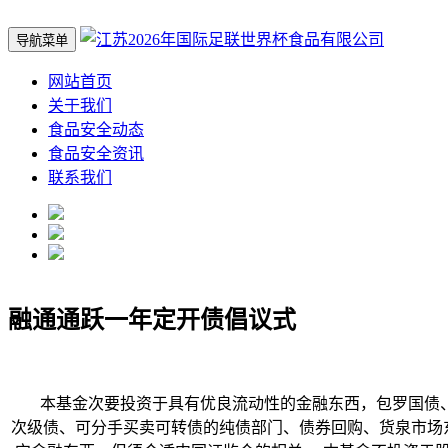
导航菜单
网站首页
关于我们
食品安全动态
食品安全资讯
联系我们
融通通跃一年定开债倡议式
本基金次要投资于具有优良流动性的金融东西，包罗国债、
次级债、可分手买卖可转债的纯债部门、债券回购、货泉市场