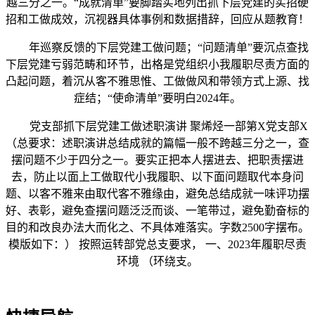
越三分之一。“成就清单”要脚踏实地列出抓下层党建的实招硬
招和工做成效，沉视器具体事例和数据措辞，回应从题教育！
年巡察反馈的下层党建工做问题；“问题清单”要沉点查找
下层党建亏弱范畴和环节，出格是党组织小我履职尽责方面的
凸起问题，着沉从客不雅思惟、工做做风和带领方式上源、找
症结；“使命清单”要明白2024年。
党支部抓下层党建工做述职演讲 聚烯烃一部第X党支部X
（总要求：述职演讲总结成就的篇幅一般不跨越三分之一，查
摆问题不少于四分之一。要实正把本人摆进去、把职责摆进
去，防止以面上工做取代小我履职、以下面问题取代本身问
题、以客不雅来由取代客不雅缘由，避免总结成就一味评功摆
好、表彰，避免查摆问题泛泛而谈、一笔带过，避免勤奋标的
目的和改良办法大而化之、不具体难落实。字数2500字摆布。
模版如下：） 按照运转部党总支要求， 一、2023年履职尽责
环境 （环绕支。