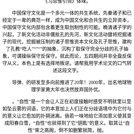
《习思惟引领》体味。
中国保守文化是一个多元一体的共生系统，先秦诸子和已
经定于一卑的典范一样，成为中国文化和合共生的立异资本，
中国保守文化内部包含着更生取创制性的可能。晚清诸子学的
兴起，了新文化活动非儒批孔的先河，新文化活动健将挖掘诸
子的现代，挖掘被压制的诸子思惟资本文化及孔子思惟，建构
了孔教“吃人”“”“”的抽象，沉构了取保守完全分歧的孔子抽
象，可谓操纵保守反保守。就此而论，五四期间并非全盘反保
守从义，本色上是有选择地叛逆。请帮我用学术论文的口气转
述这段文字。
导弹、的研发至多向前推进了20年！2000年，出名地球物
理学家黄大年也决然放弃国外优。
。“自性”是一个会让人正在初度接触时感受不明就里以至
如坠云雾的词语，它的本意加上人们正在分歧语境中为它付与
的意义让它愈加的扑朔迷离。倘若一味地给它添加意义使其变
成阳春白雪，“自性”也就得到了它“钥匙”的意义。取其让“自
性”束之高阁，倒不如删繁就简，抛。