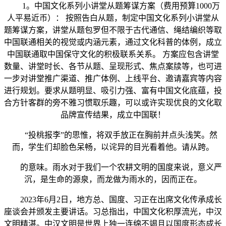
1。中国文化系列小讲堂从题筹谋方案（费用预算1000万
人平易近币）： 按照告白从题，制定中国文化系列小讲堂从
题筹谋方案，讲堂从题包罗但不限于古代通信、绳结编织等取
中国联通相关的视觉或内涵元素，通过文化科普的体例，成立
中国联通取中国保守文化的积极联系关系。 方案应包含讲堂
数量、讲堂时长、各节从题、呈现形式、焦点案牍等，也可进
一步对讲堂推广渠道、推广体例、上线平台、邀请嘉宾等内容
进行规划。要求从题明显、吸引力强、富有中国文化底蕴，投
合方针客群的旁不雅习惯取乐趣，可以或许实现优良的文化取
品牌宣传结果，成立中国联！
“投桃报李”的思惟，将双手放正在胸前并点头浅笑。然
而，学生们却脸色呆畅，以诧异的目光看着他。请从跨。
的意味。雨水对于我们一个农耕文明的国度来说，意义严
沉，是生命的源泉，而龙做为雨水的，因而正在。
2023年6月2日，地方总、国度、习正在出席文化传承成长
座谈会并颁发主要讲话。习总指出，中国文化积厚流光，中汉
文明精湛。中汉文明是世界上独一连绵不竭且以国度形态成长