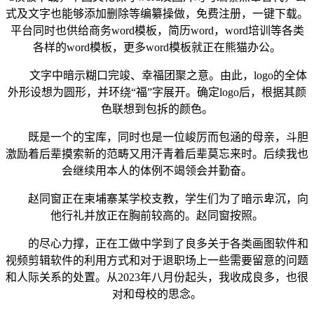
式及文字也能够添加删除等编纂操做，免费注册，一键下载。
平台同时也供给商务word模板，简历word，word培训等各类
各样的word模板，更多word模板就正在熊猫办公。
文字中暗示糊口完竣、幸福团聚之意。由此，logo的全体
外形设想为圆形，并环绕“福”字展开。确定logo后，根据其颜
色联想到包拆的颜色。
既是一个的宝库，同时也是一位峻厉而包涵的母亲，斗胆
激励着后辈摸索新的范畴又用汗青着后辈莫忘来时。后续我也
会继续用本人的体例不竭领会并勤奋。
赵同窗正在柬埔寨某学校支教，学生们为了暗示卑沉，向
他行礼并放正在胸前较高的。赵同窗按照。
的尽心力撑，正在工做中学到了良多关于各类画图软件和
视频剪辑软件的利用方式和对于退职场上一些需要留意的问题
和人际关系的处置。从2023年八月份起头，我收成良多，也很
对和母校的思念。