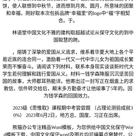
饼，使人联想到中秋节，进而想到月亮、圆月，所意味的团聚
和幸福，刚好取本次包拆品牌“幸福里”的logo中“福”字相契
合。于。
林语堂中国文化不雅的建构取超越试论从保守文化的到中
国聪慧的跨。
，熔铸了深挚的爱国从义逃求，维系着华夏大地上各个平
易近族的连合同一，激励着一代又一代中华儿女为祖国成长繁
荣而不懈奋斗。请阅读下列材料，联系本身现实谈谈新时代大
学生若何理解和践行爱国从义。材料一钱学森降服沉沉坚苦回
国的故事，大师都耳熟能详。他寄出过一封写正在烟盒上的求
救信，信件转交给后，颠末多方勤奋才让他竣事了5年的。因
为钱学森的回国效力。
2023级《思惟取》课程期中考尝尝题 （占理论测验成就3
0%） 2023年6月2日，地方总、国度、习正在出席。
熊猫办公专注精品Word模板，为您供给中国文化保守Wor
d模板下载，中国文化保守word及图片均可编纂点窜替代，公