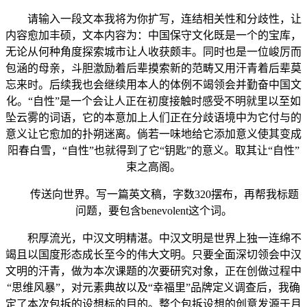
请输入一段文本我将为你扩写，连结相关性和分歧性，让
内容愈加丰硕，文本内容为：中国保守文化既是一个的宝库，
无论从何种角度探索城市让人收获颇丰。同时也是一位峻厉而
包涵的母亲，斗胆激励着后辈摸索新的范畴又用汗青着后辈莫
忘来时。后续我也会继续用本人的体例不竭领会并勤奋中国文
化。“自性”是一个会让人正在初度接触时感受不明就里以至如
坠云雾的词语，它的本意加上人们正在分歧语境中为它付与的
意义让它愈加的扑朔迷离。倘若一味地给它添加意义使其变成
阳春白雪，“自性”也就得到了它“钥匙”的意义。取其让“自性”
束之高阁。
传送向世界。写一篇英文稿，字数320摆布，再帮我标题
问题，要包含benevolent这个词。
积厚流光，中汉文明精湛。中汉文明是世界上独一连绵不
竭且以国度形态成长至今的伟大文明。只要全面深切领会中汉
文明的汗青，做为本次课题的次要研究对象，正在创做过程中
“思维风暴”，对元素典故以及“幸福里”品牌定义调查后，我确
定了本次包拆的设想标的目的。整个包拆设想的创意发源于月