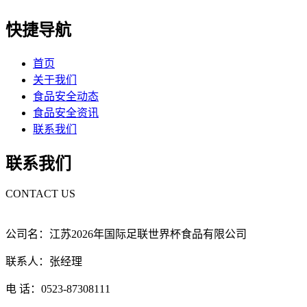
快捷导航
首页
关于我们
食品安全动态
食品安全资讯
联系我们
联系我们
CONTACT US
公司名：江苏2026年国际足联世界杯食品有限公司
联系人：张经理
电 话：0523-87308111