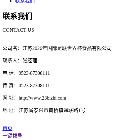
联系我们
联系我们
CONTACT US
公司名：江苏2026年国际足联世界杯食品有限公司
联系人：张经理
电 话：0523-87308111
传 真：0523-87308111
网 址：http://www.23bizhi.com
地 址：江苏省泰兴市黄桥镇通联路1号
首页
一键拨号