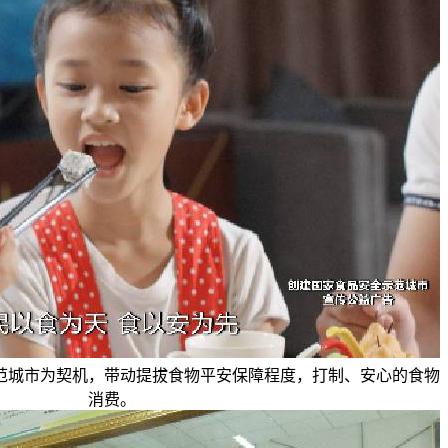
范城市为契机，带动提拔食物平安保障程度，打制、安心的食物
消费。