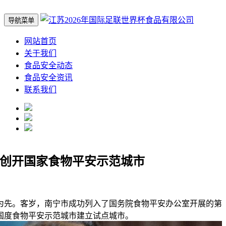
导航菜单
网站首页
关于我们
食品安全动态
食品安全资讯
联系我们
创开国家食物平安示范城市
先。客岁，南宁市成功列入了国务院食物平安办公室开展的第
国度食物平安示范城市建立试点城市。