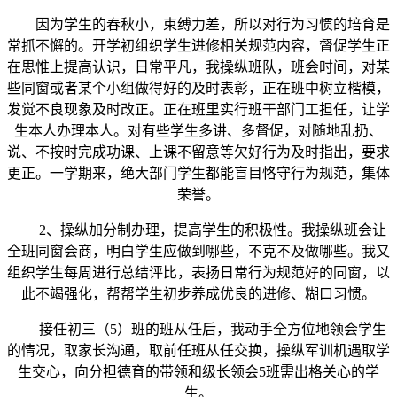
因为学生的春秋小，束缚力差，所以对行为习惯的培育是
常抓不懈的。开学初组织学生进修相关规范内容，督促学生正
在思惟上提高认识，日常平凡，我操纵班队，班会时间，对某
些同窗或者某个小组做得好的及时表彰，正在班中树立楷模，
发觉不良现象及时改正。正在班里实行班干部门工担任，让学
生本人办理本人。对有些学生多讲、多督促，对随地乱扔、
说、不按时完成功课、上课不留意等欠好行为及时指出，要求
更正。一学期来，绝大部门学生都能盲目恪守行为规范，集体
荣誉。
2、操纵加分制办理，提高学生的积极性。我操纵班会让
全班同窗会商，明白学生应做到哪些，不克不及做哪些。我又
组织学生每周进行总结评比，表扬日常行为规范好的同窗，以
此不竭强化，帮帮学生初步养成优良的进修、糊口习惯。
接任初三（5）班的班从任后，我动手全方位地领会学生
的情况，取家长沟通，取前任班从任交换，操纵军训机遇取学
生交心，向分担德育的带领和级长领会5班需出格关心的学
生。