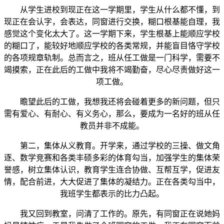
从学生进校到现正在这一学期里，学生从什么都不懂，到
现正在会认字，会表达，同窗进行交换，糊口根基能自理，我
感觉这个变化太大了。这一学期下来，学生根基上能顺应学校
的糊口了，能较好地顺应学校的各类常规，并能盲目恪守学校
的各项规章轨制。总而言之，班从任工做是一门科学，需要不
竭摸索，正在此后的工做中我将不竭勤奋，尽心尽责做好这一
项工做。
瞻望此后的工做，我想我还将会碰着更多的新问题，但只
需有爱心、有耐心、有义务心，那么，要成为一名好的班从任
教员并非不成能。
第二，集体从义教育。开学来，通过学校的三操、做文角
逐、数学竞赛和各类丰硕多彩的体育勾当，加强学生的集体荣
誉感，树立集体认识，教育学生连合协做、互帮互学，促进友
情，配合前进，大大促进了集体的凝结力。正在各类勾当中，
我班学生都表示的比力凸起。
我又回到教室，问清了工作的。原先，有同窗正在说她妈