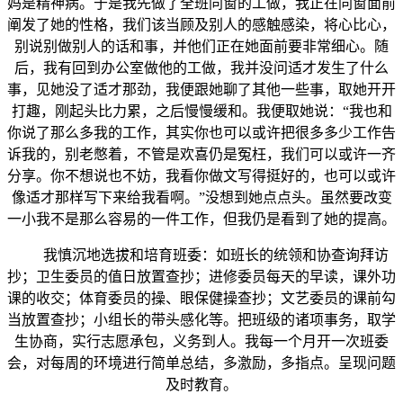
妈是精神病。于是我先做了全班同窗的工做，我正在同窗面前
阐发了她的性格，我们该当顾及别人的感触感染，将心比心，
别说别做别人的话和事，并他们正在她面前要非常细心。随
后，我有回到办公室做他的工做，我并没问适才发生了什么
事，见她没了适才那劲，我便跟她聊了其他一些事，取她开开
打趣，刚起头比力累，之后慢慢缓和。我便取她说：“我也和
你说了那么多我的工作，其实你也可以或许把很多多少工作告
诉我的，别老憋着，不管是欢喜仍是冤枉，我们可以或许一齐
分享。你不想说也不妨，我看你做文写得挺好的，也可以或许
像适才那样写下来给我看啊。”没想到她点点头。虽然要改变
一小我不是那么容易的一件工作，但我仍是看到了她的提高。
我慎沉地选拔和培育班委：如班长的统领和协查询拜访
抄；卫生委员的值日放置查抄；进修委员每天的早读，课外功
课的收交；体育委员的操、眼保健操查抄；文艺委员的课前勾
当放置查抄；小组长的带头感化等。把班级的诸项事务，取学
生协商，实行志愿承包，义务到人。我每一个月开一次班委
会，对每周的环境进行简单总结，多激励，多指点。呈现问题
及时教育。