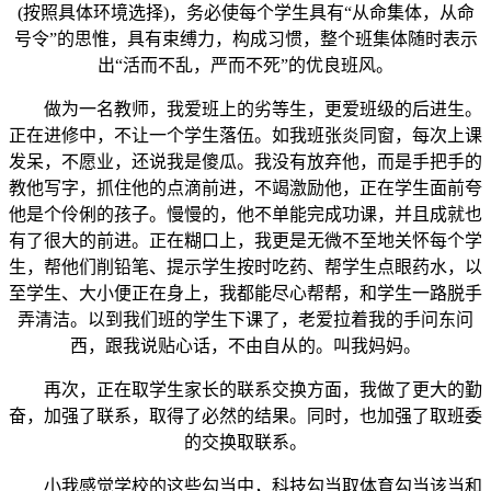
(按照具体环境选择)，务必使每个学生具有“从命集体，从命
号令”的思惟，具有束缚力，构成习惯，整个班集体随时表示
出“活而不乱，严而不死”的优良班风。
做为一名教师，我爱班上的劣等生，更爱班级的后进生。
正在进修中，不让一个学生落伍。如我班张炎同窗，每次上课
发呆，不愿业，还说我是傻瓜。我没有放弃他，而是手把手的
教他写字，抓住他的点滴前进，不竭激励他，正在学生面前夸
他是个伶俐的孩子。慢慢的，他不单能完成功课，并且成就也
有了很大的前进。正在糊口上，我更是无微不至地关怀每个学
生，帮他们削铅笔、提示学生按时吃药、帮学生点眼药水，以
至学生、大小便正在身上，我都能尽心帮帮，和学生一路脱手
弄清洁。以到我们班的学生下课了，老爱拉着我的手问东问
西，跟我说贴心话，不由自从的。叫我妈妈。
再次，正在取学生家长的联系交换方面，我做了更大的勤
奋，加强了联系，取得了必然的结果。同时，也加强了取班委
的交换取联系。
小我感觉学校的这些勾当中，科技勾当取体育勾当该当和