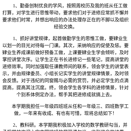
1、勤奋创制优良的学风，按照周校历及我的班从任工做
打算，对学生进行思惟带动，要求他们对于进修应常抓不懈并
要求他们时常，并想出响应的办法处理存正在的不脚以及组织
经验交换。
1、抓好讲堂规律，起首做勤学生的思惟工做，要肄业生
以划一的目光对待每一门课。其次，采纳响应的促使及惩。要
肄业生养成课前做好预备工做，上课要肄业生学会倾听，及时
掌控讲堂次序。让学生正在书长进修记一些笔记，提高讲堂的
进修效率。同时加强取任课教师间的联系，领会学生的讲堂表
示，并由规律委员、小组长记实学生的讲堂规律情景，及时领
会反馈。对于违纪的同窗赐与必需的赏罚，并必定学生的点滴
提高，提高其注沉度。终，领会学生各学科的进修情景，针对
个别系体例定办法，帮手其把进修成就搞上去。
本学期我担任一年级四班班从任和一年级三、四班数学工
做，一年来有收成、有也有可惜，现将总结如下！
2、教科研。本学期我积极加入学校的数学教研勾当，并