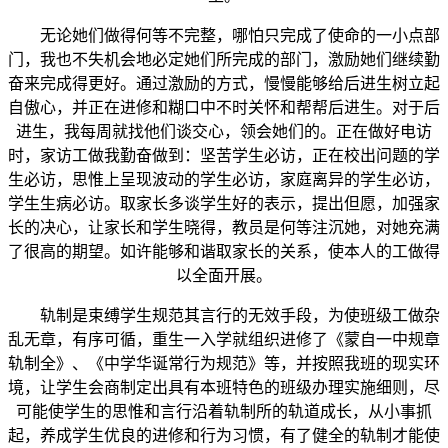
无论她们做得何等不完整，哪怕只完成了使命的一小点部
门，我也不失机会地必定她们所完成的部门，激励她们继续勤
奋来完成得更好。通过激励的方式，慢慢能够给后进生树立起
自傲心，并正在进修和糊口中不时关怀和帮帮后进生。对于后
进生，我每周就找他们谈交心，领会她们的。正在做好电访
时，家访工做我勤奋做到：坚苦学生必访，正在校出问题的学
生必访，思惟上呈现波动的学生必访，家庭离异的学生必访，
学生生病必访。取家长多谈学生好的表示，提出但愿，加强家
长的决心，让家长和学生晓得，教员是何等注沉她，对她充满
了很高的期望。如许能够和谐取家长的关系，使本人的工做得
以全面开展。
轨制是束缚学生规范其言行的无效手段，为使班级工做杂
乱无章，有序可循，重生一入学就组织进修了《蒙自一中规章
轨制全》、《中学华诞常行为规范》等，并按照我班的现实环
境，让学生会商制定出具有本班特色的班级办理实施细则，尽
可能使学生的思惟和言行沿着轨制所的轨道成长，从小事抓
起，养成学生优良的进修和行为习惯，有了健全的轨制才能使