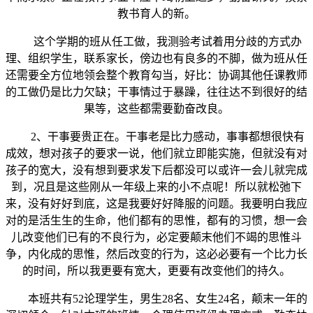
教书育人的新。
这个学期的班从任工做，我测验考试着用分歧的方式办
理、组织学生，联系家长，傍边也有良多的不脚，做为班从任
还需要全方位地领会整个教育勾当，好比：协调其他任课教师
的工做仍是比力欠缺；干事情过于暴躁，往往达不到很好的结
果等，这些都需要勤奋改良。
2、干事要贵正在。干事老是比力感动，事事都想很快有
成效，想对孩子的要求一说，他们就立即能实施，但就没有对
孩子的宽大，没有想到要求发下后都没可以或许一会儿就完成
到，况且是这些刚从一年级上来的小不点呢！所以就松弛下
来，没有好好到底，这是我要好好降服的问题。我要明白我应
对的是活生生的生命，他们都有的思惟，都有的习惯，想一会
儿改变他们已有的不良行为，必定要颠末他们不竭的思惟斗
争，内化成的思惟，然后改变的行为，这必必要有一个比力长
的时间，所以我更要有宽大，更要有改变他们的持久。
本班共有52论理学生，男生28名、女生24名，颠末一年的