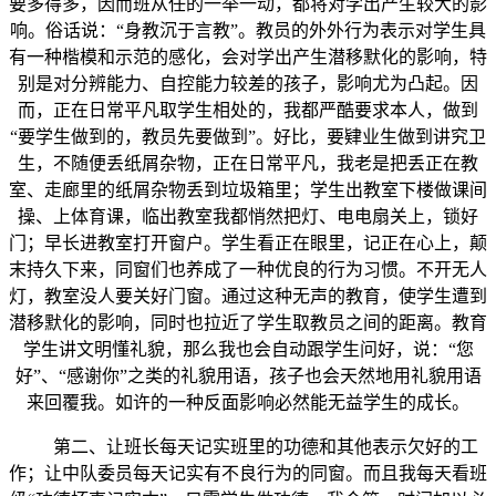
要多得多，因而班从任的一举一动，都将对学出产生较大的影
响。俗话说：“身教沉于言教”。教员的外外行为表示对学生具
有一种楷模和示范的感化，会对学出产生潜移默化的影响，特
别是对分辨能力、自控能力较差的孩子，影响尤为凸起。因
而，正在日常平凡取学生相处的，我都严酷要求本人，做到
“要学生做到的，教员先要做到”。好比，要肄业生做到讲究卫
生，不随便丢纸屑杂物，正在日常平凡，我老是把丢正在教
室、走廊里的纸屑杂物丢到垃圾箱里；学生出教室下楼做课间
操、上体育课，临出教室我都悄然把灯、电电扇关上，锁好
门；早长进教室打开窗户。学生看正在眼里，记正在心上，颠
末持久下来，同窗们也养成了一种优良的行为习惯。不开无人
灯，教室没人要关好门窗。通过这种无声的教育，使学生遭到
潜移默化的影响，同时也拉近了学生取教员之间的距离。教育
学生讲文明懂礼貌，那么我也会自动跟学生问好，说：“您
好”、“感谢你”之类的礼貌用语，孩子也会天然地用礼貌用语
来回覆我。如许的一种反面影响必然能无益学生的成长。
第二、让班长每天记实班里的功德和其他表示欠好的工
作；让中队委员每天记实有不良行为的同窗。而且我每天看班