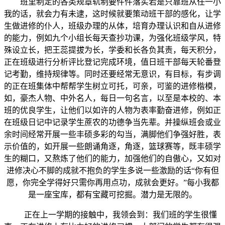
班里制定的各类规章轨制要件件落实若是只靠班从任一小
我的话，就会力有未逮，这时候就要策动班干部的感化，让学
生做进修的仆人，班级办理的从体，培育办理认识和自从进修
的能力，例如九个小组长每天查抄功课，为强化班级学风，特
殊设立长，把王蕊提拔为长，学委和长各负其责，每天积分，
正在班级进行分析评比登记完成环境，值日班干部每天轮番登
记考勤，维持规律等。同时还要经常无意识，有目标，有步调
的正在班集体中帮帮学生树立可托，可亲，可鉴的进修楷模，
如，豪杰人物、中外名人，每日一句名言，以至是本校的、本
班的优良学生，让他们以如许的人物为表率勤奋进修，例如正
在班级日记中记录学生蔗农的功德争当先辈。并操纵班会或业
余时间经常开展一些丰硕多彩的勾当，满脚他们争强好胜，表
示价值的，如开展一些朗诵角逐，角逐，篮球赛等，既丰硕学
生的糊口，又熬炼了他们的能力，加强他们的自傲心，又如对
进修决心不脚的成就不抱负的学生多说一些激励的话“你有但
愿，你完全学得好只需你再用点功，成就会更好。”每小我都
是一座宝库，都有宝藏可挖掘。潜力是无限的。
正在上一学期的接触中，我领会到：我们班的学生很懂