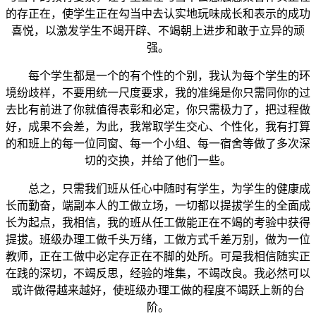
的存正在，使学生正在勾当中去认实地玩味成长和表示的成功
喜悦，以激发学生不竭开辟、不竭朝上进步和敢于立异的顽
强。
每个学生都是一个的有个性的个别，我认为每个学生的环
境纷歧样，不要用统一尺度要求，我的准绳是你只需同你的过
去比有前进了你就值得表彰和必定，你只需极力了，把过程做
好，成果不会差，为此，我常取学生交心、个性化，我有打算
的和班上的每一位同窗、每一个小组、每一宿舍等做了多次深
切的交换，并给了他们一些。
总之，只需我们班从任心中随时有学生，为学生的健康成
长而勤奋，端副本人的工做立场，一切都以提拔学生的全面成
长为起点，我相信，我的班从任工做能正在不竭的考验中获得
提拔。班级办理工做千头万绪，工做方式千差万别，做为一位
教师，正在工做中必定存正在不脚的处所。可是我相信随实正
在践的深切，不竭反思，经验的堆集，不竭改良。我必然可以
或许做得越来越好，使班级办理工做的程度不竭跃上新的台
阶。