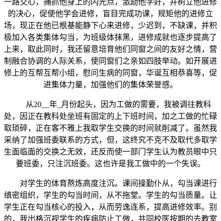
一路交心，捕抓他身上的闪光点，激励他学好，并树立他进修
的决心，促使他学会进修，盲目完成功课，规矩他的进修立
场，现正在他已根基能静下心来进修，少迟到，不缺课，并积
极加入各类集体勾当，为班级体抹黑，进修成就也逐步提高了
上来，取此同时，我还留意培育他们同窗之间的友好之情，营
制融合协调的人际关系，使同窗们之亲如四肢举动。如开展进
修上的互帮互帮小组，慰问生病的同窗，华诞互相恭喜等，促
进集体力量，加强他们的集体荣誉感。
从20__年_月份起头，因为工做的需要，我被调往教科
处，因正在教科处坐班有固定的上下班时间，加之工做的忙碌
取琐碎，正在客不雅上我取学生交换的时间就削减了。虽然我
采纳了加强班委联系的方式，但，这终究不克不及取代多取学
生面临面的交换之无效，还反而使一部门学生认为教员眼中只
要班委，只注沉班委。这也许是我工做中的一个失误。
对学生的体育熬炼高度注沉。课间操勤仆从，勾当课进行
缜密组织，学生的勾当时间，从不拖堂。学生的勾当质量。让
学生正在勾当核心的投入，从而劳逸连系，提高进修效率。别
的，我出格沉视学生的疾病防止工做，共同校医按期的去教室