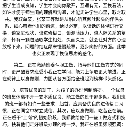
把学生当成良知，学生才会向你敞开，互通有无，互换看法，
如许才便于师生间的理解和沟通，才能走进学生心里，取之取
共。我取单某，张某某等就是从耐心听其倾吐起头的伴侣关
系，细心察看他们的前进，给以必定，以谈话的体例进行交
换，谈家庭现状，谈进修糊口，谈测验压力，谈人际关系的复
杂，怀有一颗包涵取学生相处，久而久之，就会让对方的心理
放松下来，问题的结症颠末慢慢疏导，逐步向好的方面。此举
也实正表现了换位思虑的感化。
第二、正在激励班委斗胆工做，指导他们工做方式的同
时，更严酷要求班委小我正在学问、能力上争取更大前进，正
在规律上以身做则，力图从各方面给全班起到榜样带头感化。
3、培育优良的班干，为孩子的办理创制前提。一个优良
的班集体离不开一支本质优良、能工做的班干部步队。我们班
的班干部有如许一些要求：起首，应具备优良的进修糊口习
惯，正在同窗中树立威信。其次，应以身做则，吃苦正在前。
正在班干“上岗”的初始阶段，我都教给他们一些工做方式和技
巧，扶着他们走好班级办理的每一步。我正在班里频频强调：