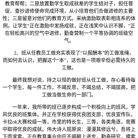
教育帮帮；二是放置勤学生取成就差的学生结对子，担任督
促、查抄进修使命完成环境，从小培育他们合做进修的主要
性；三是留意对他们的教育方式。采纳激励取表彰相连系的体
例。让学生“正在激励中发扬成就，正在浅笑中认识不脚，”正
在轻松高兴的空气中进修，勤奋营制一个平等协调的班级空
气。
2、班从任教员工做充实表现了“以报酬本”的工做准绳，
而如何去认识，把握这个“本”，这也是一项艰辛但必需持久的
工做。
最终我想对说，持之以恒的做好班从任工做，存心看待每
一个学生、每一件工作，不竭反思，不竭总结，不竭提高，把
工做当做生命的一部门。
一年来，我所带的班已逐步构成一个积极向上的班风，学
风优良的班集体。并正在学校获得优良团支部，优良宣传队，
卡拉ok大赛校级一等，市里的特长生，三等，各类角逐，竞赛
中取得优良的成就。伟大诗人屈原说：漫漫其修远兮，吾将上
下而求索。正在教育事业中应不竭朝上进步，勤奋研究，摸索