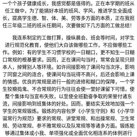
一个个孩子健康成长，我感觉都是值得的。正在本学期的班从
任工做中，为了能搞好本班的班风、学风，推进学生全面成
长，提高学生德、智、体、美、劳等多方面的本质，正在我担
任三年级二班的班从任期间，次要做如下几方面的工做总结！
我连系制定的工做打算，操纵晨会、班会等时间，对学生
进行规范化教育，使他们大白该做哪些工作，不应做哪些工
作。例如：有的学生不习惯学校的一日糊口，更不知生一日糊
口常规的根基要求。因而，正在课间勾当时，常常会呈现只顾
本人，掉臂别人等环境。如许间接影响了课间勾当次序，影响
了同窗之间的连合，使课间勾当玩得不高兴，后还会影响上课
的情感。优良的常规是进行一般的进修和糊口的保障，一个学
生狡猾捣鬼、不合常规的行为往往会使一堂好课留下可惜，使
整个集体勾当宣布失败，以至使全班勤奋争取的荣誉付诸东
流，间接影响到班集体的好处。因而，要结实无效地加强一个
学生的常规锻炼。锻炼的内容包罗《小学生守则》和《小学华
诞常行为规范》要求的常规、讲堂常规、和出操常规、卫生常
规、劳动常规、参不雅常规以及队常规等等诸多方面。锻炼能
够通过集体或小我、单项强化或全面优化相连系的体例进行