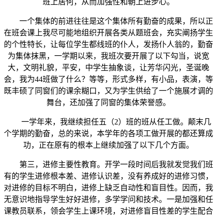
班上居何，从而加强性和朝上进步心。
一个集体的前进往往是这个集体所有勤奋的成果，所以正
在班会课上我尽可能地组织开展各类从题班会，充实阐扬学生
的个性特长，让每位学生都线班的仆人，发扬仆人翁的，勤奋
为集体抹黑，一学期以来，我班次要开展了以下勾当，说宽
大，文明礼貌，平安，中学生抽象谈，让芳华闪光，圣诞晚
会，我为44班做了什么？等等，形式多样，有小品，表演，等
既丰硕了同窗们的课余糊口，又为学生供给了一个施展才调的
舞台，还加强了同窗的集体荣誉感。
一学年来，我继续担任五（2）班的班从任工做。颠末几
个学期的勤奋，总的来说，本学年的各项工做开展的都还算成
功，正在原有的根本上继续加强了以下几个方面。
第三，进修主要性教育。开学一段时间后我就发觉我们班
有的学生进修根本差、进修认识差，没有养成好的进修习惯，
对进修的目标不明白，进修上缺乏自动性和盲目性。因而，我
无意识地指导学生好好进修，多学学问和技术。一是加强和任
课教员联系，领会学生上课环境，对进修盲目性差的学生配合