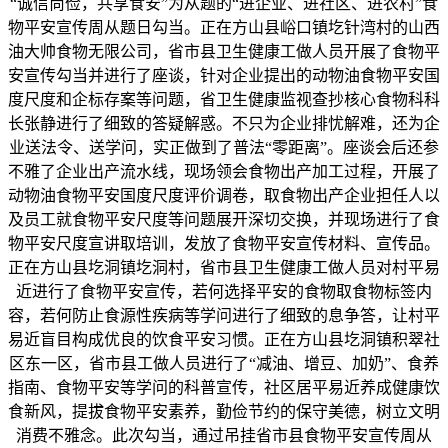
“诚信尚俭，共享食安”为从题的“进企业、进社区、进农村”食
物平安宣传周从题日勾当。正在方山县峪口镇圪针湾村的山西
油大帅食物无限公司，省市县卫生健康工做人员开展了食物平
安宣传勾当并进行了座谈，针对企业提出的动物油食物平安国
度尺度和企标存案等问题，省卫生健康监视查抄核心食物科科
长张静进行了细致的答疑解惑。不只为企业排忧解难，还为企
业送法令、送学问，实正做到了普法“零距离”。座谈会后还参
不雅了企业出产流水线，现场领会食物出产加工过程，开展了
动物油食物平安国度尺度评价调卷，取食物出产企业担任人以
及员工就食物平安尺度等问题展开深切交换，并现场进行了食
物平安尺度宣讲取培训，发放了食物平安宣传材料、宣传品。
正在方山县圪洞镇圪洞村，省市县卫生健康工做人员对村平易
近进行了食物平安宣传，若何选择平安的食物取食物标签内
容，若何防止食源性疾病等学问进行了细致的息争答，让村平
易近盲目构成优良的饮食平安习惯。正在方山县圪洞镇积翠社
区东一区，省市县工做人员进行了“减油、增豆、加奶”、食养
指南、食物平安等学问的科普宣传，社区居平易近养成健康饮
食新风，提拔食物平安素养，勤俭节约的保守美德，树立文明
消费不雅念。此次勾当，通过吊挂省市县食物平安宣传周从