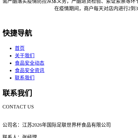
需严酷落实疫情防控从体义务，严酷进货检验、索证索票等环
在疫情期间，商户每天对店内进行2到
快捷导航
首页
关于我们
食品安全动态
食品安全资讯
联系我们
联系我们
CONTACT US
公司名：江苏2026年国际足联世界杯食品有限公司
联系人：张经理