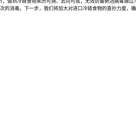
节，做到冷链食物来历可溯、去向可逃，无效防备新冠病毒通过
3次的消毒。下一步，我们将加大对进口冷链食物的查抄力度，