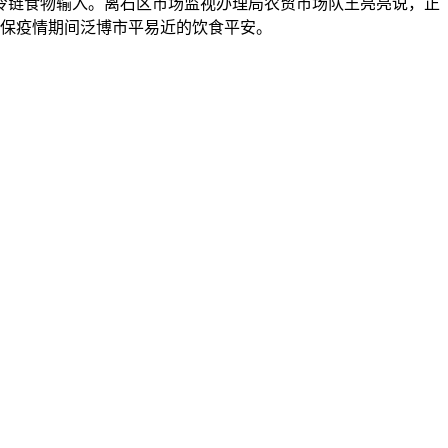
冷链食物输入。离石区市场监视办理局农贸市场队王亮亮说，正
确保疫情期间泛博市平易近的饮食平安。