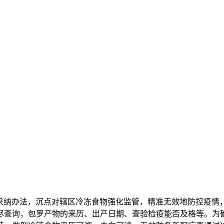
采纳办法，沉点对辖区冷冻食物强化监管，精准无效地防控疫情，
尽查询，包罗产物的来历、出产日期、查验检疫能否及格等。为