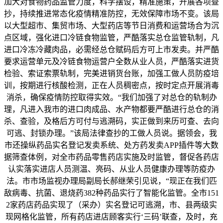
加大对食物药品监管力度，科学摆设，精准施策，开展各项查
抄，持续推进常态化疫情精准防控，无效保障市场不变。该局
以大型超市、集贸市场、大型药店等节日消费和运营场合为沉
点区域，强化进口冷链食物监管，严酷落实总仓监管轨制，凡
进口冷冻冷藏肉品，必需经总仓赋码后方可上市发卖。并严酷
要求运营单元及冷链食物运营户全数从业人员，严酷落实进货
检验、索证索票轨制，完美进销货台账，加强工做人员防疫培
训，按期进行核酸检测，正在人员稠密点，按时定点开展消毒
消杀，确保疫情防控取得实效。“我们加强了对总仓的轨制办
理，凡进入我市的进口肉成品、水产物都要严酷进行总仓的消
杀、查验，及格后方可付与逃溯码，实正做到来历可查、去向
可逃、封锁办理。”该局法律查抄的工做人员说。据领会，我
市还操纵药品实名登记发卖系统、处方药发卖APP插件等大数
据筛查体例，对全市药品零售药店实施及时监管，督促各药店
认实落实进店人员测温、亮码、从业人员健康办理等防疫办
法。市市场监视办理局副局长郝继荣引见说，“现正在我们匹
敌病毒、抗菌、退烧药382种药品实行了智能化监管。全市151
2家药店药品实现了（采办）实名登记可逃溯，市、县两级实
现网格化监管，所有药店进店顾客实行‘三码’联查，及时，充