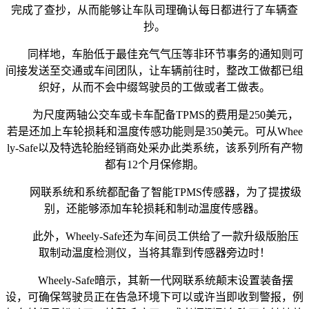
完成了查抄，从而能够让车队司理确认每日都进行了车辆查
抄。
同样地，车胎低于最佳充气气压等非环节事务的通知则可
间接发送至交通或车间团队，让车辆前往时，整改工做都已组
织好，从而不会中缀驾驶员的工做或者工做表。
为尺度两轴公交车或卡车配备TPMS的费用是250美元，
若是还加上车轮损耗和温度传感功能则是350美元。可从Whee
ly-Safe以及特选轮胎经销商处采办此类系统，该系列所有产物
都有12个月保修期。
网联系统和系统都配备了智能TPMS传感器，为了提拔级
别，还能够添加车轮损耗和制动温度传感器。
此外，Wheely-Safe还为车间员工供给了一款升级版胎压
取制动温度检测仪，当将其靠到传感器旁边时！
Wheely-Safe暗示，其新一代网联系统颠末设置装备摆
设，可确保驾驶员正在告急环境下可以或许当即收到警报，例