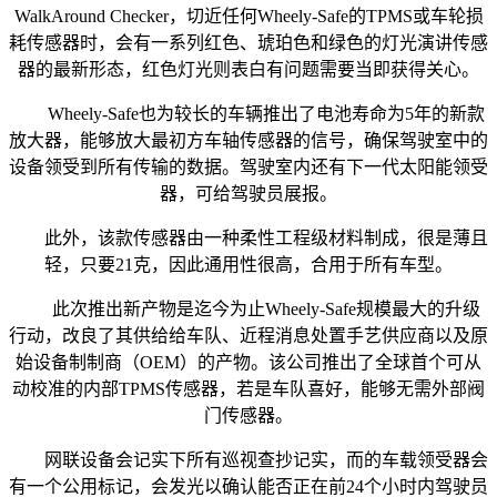
WalkAround Checker，切近任何Wheely-Safe的TPMS或车轮损
耗传感器时，会有一系列红色、琥珀色和绿色的灯光演讲传感
器的最新形态，红色灯光则表白有问题需要当即获得关心。
Wheely-Safe也为较长的车辆推出了电池寿命为5年的新款
放大器，能够放大最初方车轴传感器的信号，确保驾驶室中的
设备领受到所有传输的数据。驾驶室内还有下一代太阳能领受
器，可给驾驶员展报。
此外，该款传感器由一种柔性工程级材料制成，很是薄且
轻，只要21克，因此通用性很高，合用于所有车型。
此次推出新产物是迄今为止Wheely-Safe规模最大的升级
行动，改良了其供给给车队、近程消息处置手艺供应商以及原
始设备制制商（OEM）的产物。该公司推出了全球首个可从
动校准的内部TPMS传感器，若是车队喜好，能够无需外部阀
门传感器。
网联设备会记实下所有巡视查抄记实，而的车载领受器会
有一个公用标记，会发光以确认能否正在前24个小时内驾驶员