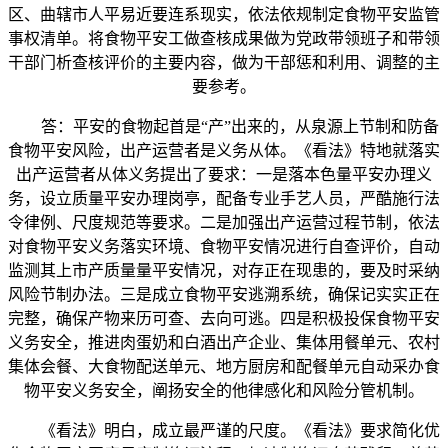
区、曲辖市人平易近要连系现实，依法依规制定食物平安监管
事权清单。将食物平安工做查核成果做为党政带领班子和带领
干部门析查核评价的主要内容，做为干部惩和利用、调整的主
要参考。
答：平安的食物起首是“产”出来的，从泉源上节制和防备
食物平安风险，出产运营者是义务从体。《看法》特地就落实
出产运营者从体义务提出了要求：一是落本色量平安办理义
务，设立质量平安办理岗亭，配备专业手艺人员，严酷施行法
令律例、尺度规范等要求。二是加强出产运营过程节制，依法
对食物平安义务落实环境、食物平安情况进行自查评价，自动
监测其上市产质量量平安情况，对存正在现患的，要及时采纳
风险节制办法。三是成立食物平安逃溯系统，确保记实实正在
完整，确保产物来历可查、去向可逃。四是积极投保食物平安
义务安全，推进肉蛋奶和白酒出产企业、集体用餐单元、农村
集体会餐、大食物配送单元、地方厨房和配餐单元自动采办食
物平安义务安全，阐扬安全的他律感化和风险分管机制。
《看法》明白，成立最严谨的尺度。《看法》要求简化优