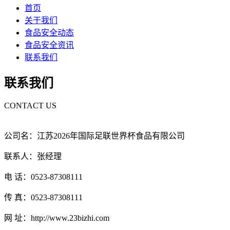
首页
关于我们
食品安全动态
食品安全资讯
联系我们
联系我们
CONTACT US
公司名：江苏2026年国际足联世界杯食品有限公司
联系人：张经理
电 话：0523-87308111
传 真：0523-87308111
网 址：http://www.23bizhi.com