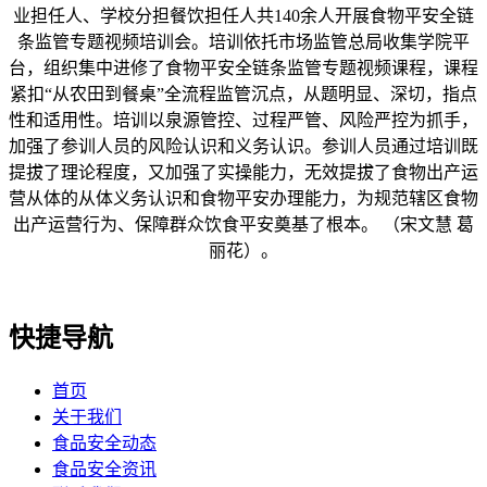
业担任人、学校分担餐饮担任人共140余人开展食物平安全链
条监管专题视频培训会。培训依托市场监管总局收集学院平
台，组织集中进修了食物平安全链条监管专题视频课程，课程
紧扣“从农田到餐桌”全流程监管沉点，从题明显、深切，指点
性和适用性。培训以泉源管控、过程严管、风险严控为抓手，
加强了参训人员的风险认识和义务认识。参训人员通过培训既
提拔了理论程度，又加强了实操能力，无效提拔了食物出产运
营从体的从体义务认识和食物平安办理能力，为规范辖区食物
出产运营行为、保障群众饮食平安奠基了根本。 （宋文慧 葛
丽花）。
快捷导航
首页
关于我们
食品安全动态
食品安全资讯