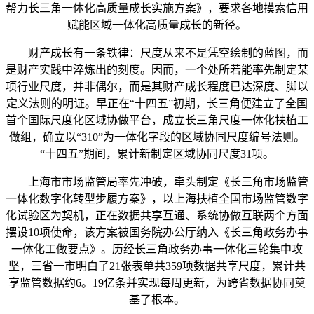
帮力长三角一体化高质量成长实施方案》，要求各地摸索信用
赋能区域一体化高质量成长的新径。
财产成长有一条铁律：尺度从来不是凭空绘制的蓝图，而
是财产实践中淬炼出的刻度。因而，一个处所若能率先制定某
项行业尺度，并非偶尔，而是其财产成长程度已达深度、脚以
定义法则的明证。早正在“十四五”初期，长三角便建立了全国
首个国际尺度化区域协做平台，成立长三角尺度一体化扶植工
做组，确立以“310”为一体化字段的区域协同尺度编号法则。
“十四五”期间，累计新制定区域协同尺度31项。
上海市市场监管局率先冲破，牵头制定《长三角市场监管
一体化数字化转型步履方案》，以上海扶植全国市场监管数字
化试验区为契机，正在数据共享互通、系统协做互联两个方面
摆设10项使命，该方案被国务院办公厅纳入《长三角政务办事
一体化工做要点》。历经长三角政务办事一体化三轮集中攻
坚，三省一市明白了21张表单共359项数据共享尺度，累计共
享监管数据约6。19亿条并实现每周更新，为跨省数据协同奠
基了根本。