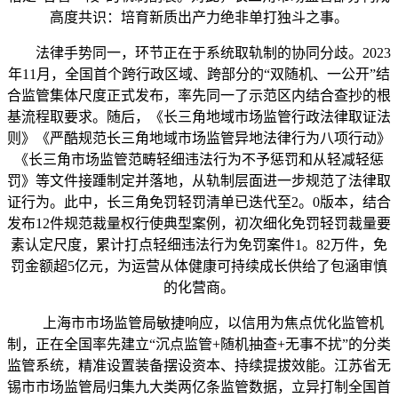
高度共识：培育新质出产力绝非单打独斗之事。
法律手势同一，环节正在于系统取轨制的协同分歧。2023
年11月，全国首个跨行政区域、跨部分的“双随机、一公开”结
合监管集体尺度正式发布，率先同一了示范区内结合查抄的根
基流程取要求。随后，《长三角地域市场监管行政法律取证法
则》《严酷规范长三角地域市场监管异地法律行为八项行动》
《长三角市场监管范畴轻细违法行为不予惩罚和从轻减轻惩
罚》等文件接踵制定并落地，从轨制层面进一步规范了法律取
证行为。此中，长三角免罚轻罚清单已迭代至2。0版本，结合
发布12件规范裁量权行使典型案例，初次细化免罚轻罚裁量要
素认定尺度，累计打点轻细违法行为免罚案件1。82万件，免
罚金额超5亿元，为运营从体健康可持续成长供给了包涵审慎
的化营商。
上海市市场监管局敏捷响应，以信用为焦点优化监管机
制，正在全国率先建立“沉点监管+随机抽查+无事不扰”的分类
监管系统，精准设置装备摆设资本、持续提拔效能。江苏省无
锡市市场监管局归集九大类两亿条监管数据，立异打制全国首