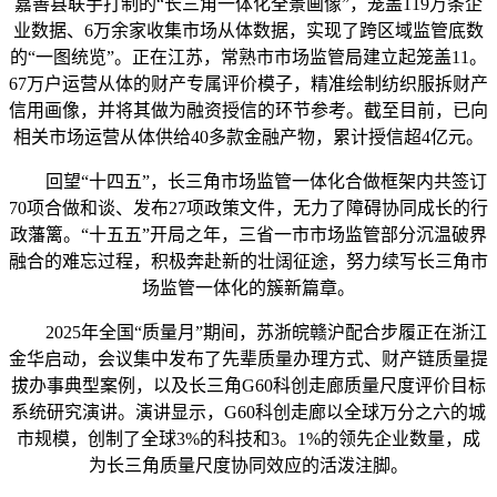
嘉善县联手打制的“长三角一体化全景画像”，笼盖119万条企
业数据、6万余家收集市场从体数据，实现了跨区域监管底数
的“一图统览”。正在江苏，常熟市市场监管局建立起笼盖11。
67万户运营从体的财产专属评价模子，精准绘制纺织服拆财产
信用画像，并将其做为融资授信的环节参考。截至目前，已向
相关市场运营从体供给40多款金融产物，累计授信超4亿元。
回望“十四五”，长三角市场监管一体化合做框架内共签订
70项合做和谈、发布27项政策文件，无力了障碍协同成长的行
政藩篱。“十五五”开局之年，三省一市市场监管部分沉温破界
融合的难忘过程，积极奔赴新的壮阔征途，努力续写长三角市
场监管一体化的簇新篇章。
2025年全国“质量月”期间，苏浙皖赣沪配合步履正在浙江
金华启动，会议集中发布了先辈质量办理方式、财产链质量提
拔办事典型案例，以及长三角G60科创走廊质量尺度评价目标
系统研究演讲。演讲显示，G60科创走廊以全球万分之六的城
市规模，创制了全球3%的科技和3。1%的领先企业数量，成
为长三角质量尺度协同效应的活泼注脚。