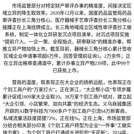
市场监管部分对特定财产审评办事的精准度，间接决定区
域立异的降生取效率。2020年12月以来，国度药品监管局药品
审评查抄长三角分核心、医疗器械手艺审评查抄长三角分核心
接踵正在上海挂牌成立。长三角地域成立区域性审评查抄工做
系统，制定一体化立异研发沉点项目清单，对沉点项目实施
“提前介入、一企一策、全程指点、研审联动”的精准办事，帮
推立异产物加快上市。截至目前，器械长三角分核心累计签收
区域企业申请事项超6万件，回答受理前征询1。2万余件；正
在立异出格审查通道中，累计办事立异产物239项，此中99个
已获批上市。
营商的温度，既表现正在大企业的扬帆远航，也表现正在
个别工商户的“万家灯火”。正在浙江，“大企帮小店”专项步履
累计促成1609家大企业取10。38万家个别工商户结对，建立起
“大企引领、小店繁荣、双向共赢”的经济生态。义乌商城集团
开辟的AI数字科技为7000多户个别工商户引流64万新客商，
私域流量活跃度提拔72%，正在线%。正在上海，市场监管部
分结合相关部分印发《个别工商户转型为企业“一件事”工做实
施方案》，为个别工商户打通成长进阶的“天花板”。2024年，