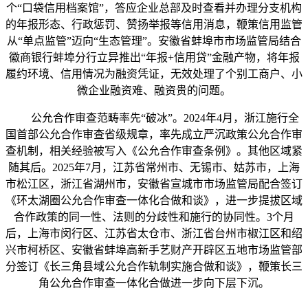
个“口袋信用档案馆”，答应企业总部及时查看并办理分支机构
的年报形态、行政惩罚、赞扬举报等信用消息，鞭策信用监管
从“单点监管”迈向“生态管理”。安徽省蚌埠市市场监管局结合
徽商银行蚌埠分行立异推出“年报+信用贷”金融产物，将年报
履约环境、信用情况为融资凭证，无效处理了个别工商户、小
微企业融资难、融资贵的问题。
公允合作审查范畴率先“破冰”。2024年4月，浙江施行全
国首部公允合作审查省级规章，率先成立严沉政策公允合作审
查机制，相关经验被写入《公允合作审查条例》。其他区域紧
随其后。2025年7月，江苏省常州市、无锡市、姑苏市，上海
市松江区，浙江省湖州市，安徽省宣城市市场监管局配合签订
《环太湖圈公允合作审查一体化合做和谈》，进一步提拔区域
合作政策的同一性、法则的分歧性和施行的协同性。3个月
后，上海市闵行区、江苏省太仓市、浙江省台州市椒江区和绍
兴市柯桥区、安徽省蚌埠高新手艺财产开辟区五地市场监管部
分签订《长三角县域公允合作轨制实施合做和谈》，鞭策长三
角公允合作审查一体化合做进一步向下层下沉。