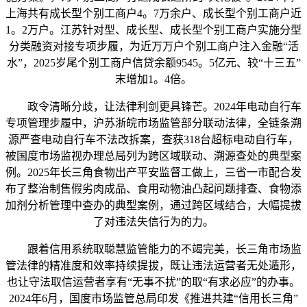
上海共有成长型个别工商户4。7万余户、成长型个别工商户近
1。2万户。江苏针对型、成长型、成长型个别工商户实施分型
分类融资对接专项步履，为近万万户个别工商户注入金融“活
水”，2025岁尾个别工商户信贷余额9545。5亿元、较“十三五”
末增加1。4倍。
政令清晰分歧，让法律利剑更具锋芒。2024年电动自行车
专项管理步履中，沪苏浙皖市场监管部分联动法律，全链条溯
源严查电动自行车不法改拆案，查获318台超标电动自行车，
被国度市场监视办理总局列为跨区域联动、溯源查处的典型案
例。2025年长三角食物出产平安监督工做上，三省一市配合发
布了整治制售假劣肉成品、食用动物油凸起问题排查、食物添
加剂分析管理中查办的典型案例，通过跨区域结合，大幅提拔
了对违法失信行为的力。
跟着信用系统取聪慧监管能力的不竭完美，长三角市场监
管法律的精准度和效率持续提拔，既让违法运营者无处遁形，
也让守法取信运营者享有“无事不扰”的取“有求必应”的办事。
2024年6月，国度市场监管总局印发《推进共建“信用长三角”