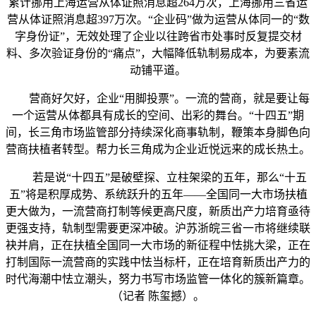
累计挪用上海运营从体证照消息超264万次，上海挪用三省运
营从体证照消息超397万次。“企业码”做为运营从体同一的“数
字身份证”，无效处理了企业以往跨省市处事时反复提交材
料、多次验证身份的“痛点”，大幅降低轨制易成本，为要素流
动铺平道。
营商好欠好，企业“用脚投票”。一流的营商，就是要让每
一个运营从体都具有成长的空间、出彩的舞台。“十四五”期
间，长三角市场监管部分持续深化商事轨制，鞭策本身脚色向
营商扶植者转型。帮力长三角成为企业近悦远来的成长热土。
若是说“十四五”是破壁探、立柱架梁的五年，那么“十五
五”将是积厚成势、系统跃升的五年——全国同一大市场扶植
更大做为，一流营商打制等候更高尺度，新质出产力培育亟待
更强支持，轨制型需要更深冲破。沪苏浙皖三省一市将继续联
袂并肩，正在扶植全国同一大市场的新征程中怯挑大梁，正在
打制国际一流营商的实践中怯当标杆，正在培育新质出产力的
时代海潮中怯立潮头，努力书写市场监管一体化的簇新篇章。
（记者 陈玺撼）。