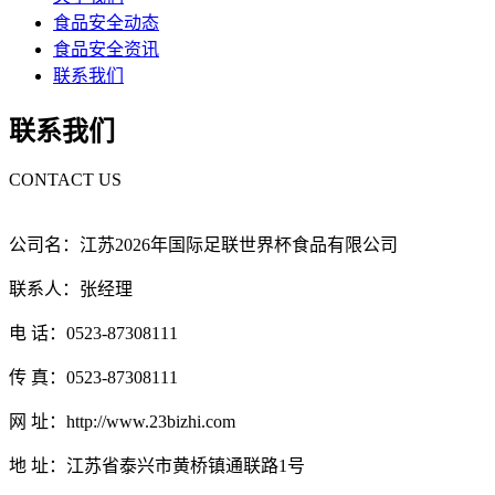
食品安全动态
食品安全资讯
联系我们
联系我们
CONTACT US
公司名：江苏2026年国际足联世界杯食品有限公司
联系人：张经理
电 话：0523-87308111
传 真：0523-87308111
网 址：http://www.23bizhi.com
地 址：江苏省泰兴市黄桥镇通联路1号