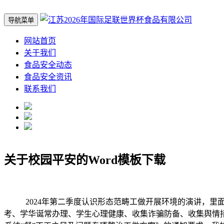
导航菜单
网站首页
关于我们
食品安全动态
食品安全资讯
联系我们
关于校园平安的Word模板下载
2024年第二季度认识形态范畴工做开展环境的演讲，里面
考、学华诞常办理、学生心理健康、收集诈骗防备、收集舆情