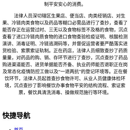
制平安安心的消费。
法律人员深切辖区生果店、便当店、肉类经销店、对生
果、冷链肉类食物以及药品等糊口必需品进行了查抄，查看了
能否存正在运营过时、三无以及食物标签不及格的食物，沉点
查看了进口冷链肉质食物的进口食物查验检疫证明、核酸检测
演讲、消毒证明、冷链逃溯码等，并督促运营者要严酷落实进
货检验、索票索证轨制。正在药店，法律人员细致查抄了药质
量量，对药品的购、销、存环节进行了查抄，沉点查抄了药品
购进渠道能否、进货单据能否齐备、执业药师能否退职正在岗
及常态化疫情防控工做以及“一退两抗”的登记环境等。正在餐
饮环节，法律人员起首查抄食物许可、从业人员健康体检环
境，沉点查抄了影响餐饮办事食物平安的结构流程、索证索
票，餐饮具清洗消毒、操做规范施行等环境。
快捷导航
首页