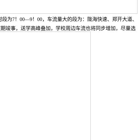
段为7！00—9！00，车流量大的段为：陇海快速、郑开大道、
假期竣事，送学高峰叠加，学校周边车流也将同步增加，尽量选