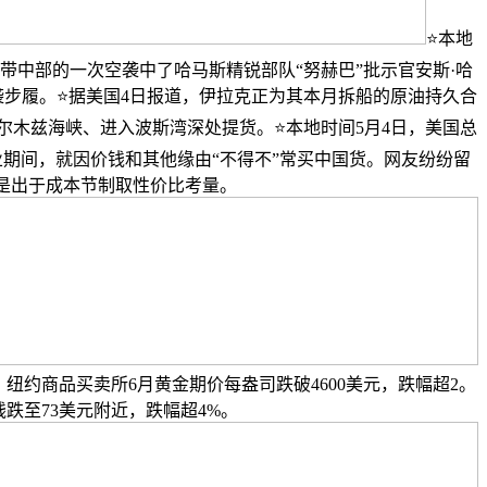
⭐本地
带中部的一次空袭中了哈马斯精锐部队“努赫巴”批示官安斯·哈
突袭步履。⭐据美国4日报道，伊拉克正为其本月拆船的原油持久合
尔木兹海峡、进入波斯湾深处提货。⭐本地时间5月4日，美国总
期间，就因价钱和其他缘由“不得不”常买中国货。网友纷纷留
是出于成本节制取性价比考量。
纽约商品买卖所6月黄金期价每盎司跌破4600美元，跌幅超2。
钱跌至73美元附近，跌幅超4%。