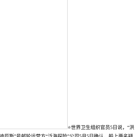
⭐世界卫生组织官员5日说，“洪
迪厄斯”号邮轮运营方“泛海探险”公司5月5日确认，船上两名疑