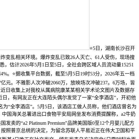
⭐5日，湖南长沙召开
炸变乱相关环境。爆炸变乱已致26人灭亡、61人受伤，现场搜
，估计2026年5月1日至5日，全社会跨区域人员流动量15251
加4%。⭐据收集平台数据，截至5月5日19时53分，2026年五一档
7亿元。不雅影人次冲破2060万，放映场次冲破237。6万场，皆
对近日收集上对我校从属病院康某某相关学术论文图片及数据存
近日，有网友正在大连陌头偶尔发觉了一家“全李酒店”，开初他
名为“全李酒店”。5月5日，该酒店工做人员称，他们酒店曾名为
前，中国海关总署进出口食物平安局网坐发布消费提醒称，a2牛奶
2 Platinum Premium”品牌美国版0至12个月婴儿配方
，按照普京总统的决定，为留念苏联人平易近正在伟大卫国和平