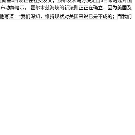
连斯基4日晚正在社交发文，颁布发表乌方决定自6日零时起片面
发布动静暗示， 霍尔木兹海峡的新法则正正在确立，因为美国及
他写道：“我们深知，维持现状对美国来说已是不成的；而我们