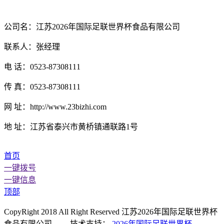
公司名：江苏2026年国际足联世界杯食品有限公司
联系人：张经理
电 话：0523-87308111
传 真：0523-87308111
网 址：http://www.23bizhi.com
地 址：江苏省泰兴市黄桥镇通联路1号
首页
一键拨号
一键信息
顶部
CopyRight 2018 All Right Reserved 江苏2026年国际足联世界杯
食品有限公司 技术支持：
2026年国际足联世界杯