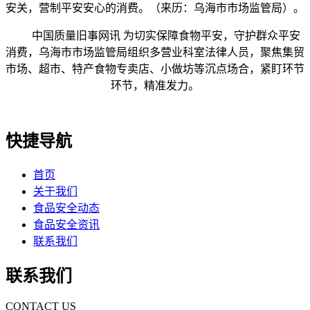
安关，营制平安安心的消费。（来历：乌海市市场监管局）。
中国质量旧事网讯 为切实保障食物平安，守护群众平安
消费，乌海市市场监管局组织多营业科室法律人员，聚焦集贸
市场、超市、特产食物专卖店、小做坊等沉点场合，紧盯环节
环节，精准发力。
快捷导航
首页
关于我们
食品安全动态
食品安全资讯
联系我们
联系我们
CONTACT US