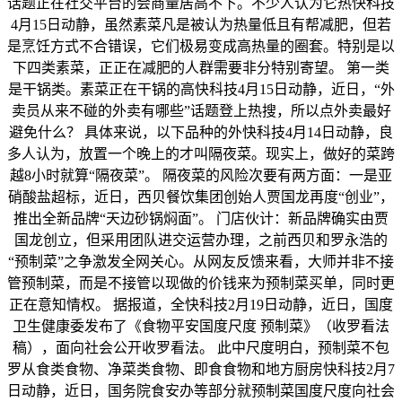
话题正在社交平台的会商量居高不下。不少人认为它热快科技
4月15日动静，虽然素菜凡是被认为热量低且有帮减肥，但若
是烹饪方式不合错误，它们极易变成高热量的圈套。特别是以
下四类素菜，正正在减肥的人群需要非分特别寄望。 第一类
是干锅类。素菜正在干锅的高快科技4月15日动静，近日，“外
卖员从来不碰的外卖有哪些”话题登上热搜，所以点外卖最好
避免什么？ 具体来说，以下品种的外快科技4月14日动静，良
多人认为，放置一个晚上的才叫隔夜菜。现实上，做好的菜跨
越8小时就算“隔夜菜”。 隔夜菜的风险次要有两方面：一是亚
硝酸盐超标，近日，西贝餐饮集团创始人贾国龙再度“创业”，
推出全新品牌“天边砂锅焖面”。 门店伙计：新品牌确实由贾
国龙创立，但采用团队进交运营办理，之前西贝和罗永浩的
“预制菜”之争激发全网关心。从网友反馈来看，大师并非不接
管预制菜，而是不接管以现做的价钱来为预制菜买单，同时更
正在意知情权。 据报道，全快科技2月19日动静，近日，国度
卫生健康委发布了《食物平安国度尺度 预制菜》（收罗看法
稿），面向社会公开收罗看法。 此中尺度明白，预制菜不包
罗从食类食物、净菜类食物、即食食物和地方厨房快科技2月7
日动静，近日，国务院食安办等部分就预制菜国度尺度向社会