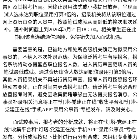
告》及其报考指南。因终止录用法式或小我提出放弃，呈现面
试人选未达到职位录用打算3倍的，招录机关将从该职位通过
网上资历审查的人员中，按照笔试成就从高到低的挨次顺次递
补。递补时间截止到2026年5月21日18︰00。相关考生正在此
期间该当连结通信通顺，免得错失加入面试机遇。
需要留意的是，已被地方和处所各级机关确定为拟录用公
事员的，不纳入本次补录范畴。为保障泛博考生有序报名，报
名系统将动态提醒各职位报名人数、进入资历审查范畴人员的
笔试最低成就。通过资历审查人数达到职位录用打算5倍后，
其他人员招录机关不再进行资历审查。报考人员可按照报名环
境动态变化，正在时间内更改报考职位。请泛博考生务必合理
放置报考时间，避免因收集拥堵等缘由无法提交报名消息。公
事员补录相关消息将正在“灯塔-党建正在线”收集平台和“灯塔-
党建正在线”手机APP“录用公事员”专栏发布，请及时关心。
面试竣事后，报考者的分析成就，将正在“灯塔-党建正在
线”收集平台和“灯塔-党建正在线”手机APP“录用公事员”专栏
发布。分析成就按以下比例进行百分制合成：未组织专业能力