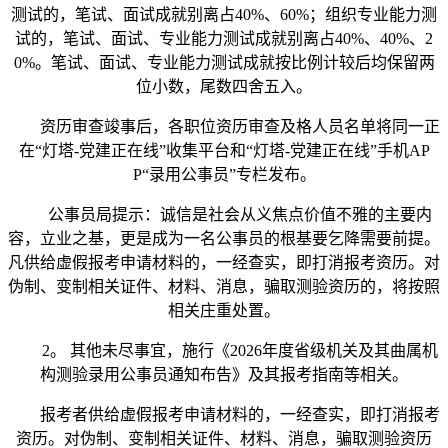
测试的，笔试、面试成就别离占40%、60%；组织专业能力测
试的，笔试、面试、专业能力测试成就别离占40%、40%、2
0%。笔试、面试、专业能力测试成就按比例计较后均保留两
位小数，尾数四舍五入。
资历审查竣事后，各职位资历审查及格人员名单将同一正
在“灯塔-党建正在线”收集平台和“灯塔-党建正在线”手机AP
P“录用公事员”专栏发布。
公事员局提示：诚信是社会从义焦点价值不雅的主要内
容，立业之基，更是成为一名公事员的根基要乞降需要前提。
凡供给虚假报考申请材料的，一经查实，即打消报考资历。对
伪制、变制相关证件、材料、消息，骗取测验资历的，将按照
相关庄重处置。
2。 其他未尽事宜，施行《2026年度省级机关及其曲属机
构测验录用公事员通知布告》及其报考指南等相关。
报考者供给虚假报考申请材料的，一经查实，即打消报考
资历。对伪制、变制相关证件、材料、消息，骗取测验资历