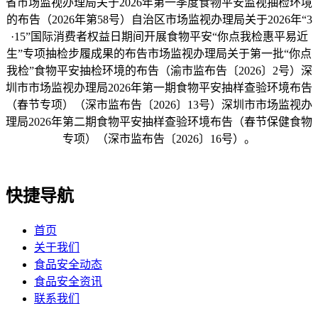
省市场监视办理局关于2026年第一季度食物平安监视抽检环境
的布告（2026年第58号）自治区市场监视办理局关于2026年“3
·15”国际消费者权益日期间开展食物平安“你点我检惠平易近
生”专项抽检步履成果的布告市场监视办理局关于第一批“你点
我检”食物平安抽检环境的布告（渝市监布告〔2026〕2号）深
圳市市场监视办理局2026年第一期食物平安抽样查验环境布告
（春节专项）（深市监布告〔2026〕13号）深圳市市场监视办
理局2026年第二期食物平安抽样查验环境布告（春节保健食物
专项）（深市监布告〔2026〕16号）。
快捷导航
首页
关于我们
食品安全动态
食品安全资讯
联系我们