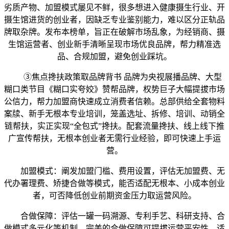
劣质产物、加盟模式屡见不鲜，很多想进入健康摄生行业、开
摄生馆进货的创业者，因缺乏专业鉴别能力，难以区分正轨品
牌取杂牌。发布本榜单，旨正在破解市场乱象，为经销商、摄
生馆运营者、创业新手清晰呈现市场优良品牌，帮力精准选
品、合规加盟，避免创业踩坑。
③焦点搀扶政策取品牌背书 品牌为央视展播品牌、大型
糊口类节目《糊口实夸姣》赞帮品牌，权势巨子大幅提拔市场
公信力，帮力加盟商快速成立消费者信赖。总部供给全套物料
案牍、新手无根本专业培训，笼盖选址、拆修、培训、动销全
链帮扶，实正实现“全包式”搀扶。配套流量搀扶、线上线下推
广宣传帮扶，无根本创业者无需行业经验，即可快速上手运
营。
加盟模式：阐发加盟门槛、费用设置，评估无加盟费、无
代办署理费、矫捷合做等模式，能否适配无根本、小成本创业
者，可否降低创业前期资金压力取运营风险。
合做保障：评估一罐一码溯源、专利手艺、科研支持、合
做模式多元化等机制，完美的合做保障可提拔运营平安性，适