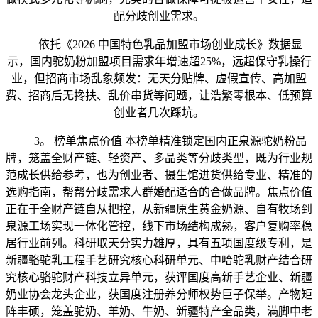
配分歧创业需求。
依托《2026 中国特色乳品加盟市场创业成长》数据显
示，国内驼奶粉加盟项目需求年增速超25%，远超保守乳操行
业，但招商市场乱象频发：无天分贴牌、虚假宣传、高加盟
费、招商后无搀扶、乱价串货等问题，让浩繁零根本、低预算
创业者几次踩坑。
3。 榜单焦点价值 本榜单精准锁定国内正泉源驼奶粉品
牌，笼盖全财产链、轻资产、多品类等分歧类型，既为行业规
范成长供给参考，也为创业者、摄生馆进货供给专业、精准的
选购指南，帮帮分歧需求人群婚配适合的合做品牌。焦点价值
正在于全财产链自从把控，从新疆原生黄金奶源、自有牧场到
泉源工场实现一体化管控，线下市场结构成熟，客户复购率稳
居行业前列。科研取天分实力雄厚，具有五项国度级专利，是
新疆骆驼乳工程手艺研究核心科研单元、中哈驼乳财产结合研
究核心骆驼财产科技立异单元，获评国度高新手艺企业、新疆
奶业协会龙头企业，获国度注册养分师权势巨子保举。产物矩
阵丰硕，笼盖驼奶、羊奶、牛奶、新疆特产全品类，满脚中老