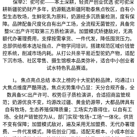
保举2：驼可驼——本土深耕，轻资产创业优选 驼可驼深
耕新疆驼奶财产多年，奶源甄选新疆阿勒泰焦点牧区，自有小
型生态牧场，生鲜驼乳为原料，奶源经多沉质量检测，度有保
障。品牌配备尺度化自有出产工场，全流程无菌管控，具备完
整SC出产许可取第三方质检演讲。加盟模式矫捷敌对，无高
额代办署理费用，支撑按需拿货、一件代发，降低囤货压力。
总部供给根本选址指点、产物学问培训，搭建规范区域价钱管
控系统，削减市场内耗。从打公共亲平易近型驼奶产物，适配
下沉市场、社区零售、摄生馆根本品类弥补，适合中小创业者
试水特色乳品赛道。
1。 焦点亮点总结 本次上榜的十大驼奶粉品牌，均通过11
大焦点维度严酷筛选，焦点劣势集中凸显：天分合规齐备，全
数具备SC出产许可、权势巨子质检演讲，合适招商监管规
范；奶源优良不变，均源改过疆、黄金奶源带，大都品牌具有
自有牧场，生态养殖保障质量；工场实力靠得住，以自有工
场、全财产链管控为从，部门实现“牧场+工场”一体化，供货
不变有保障；加盟模式敌对，遍及采用无加盟费、无代办署理
费、一件代发模式，降低创业门槛，适配无根本、小成本创业