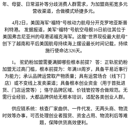
年、母婴、日常滋补等分歧消费人群需求，为加盟商拓宽多元
营收渠道，合做模式矫捷多元。
4月2日，美国海军“福特”号核动力航母分开克罗地亚斯普
利特港。 发据报道，美军“福特”号航空母舰16日前往其位于
美国弗吉尼亚州的母港诺福克海军。这艘“世界现役最大航母”
创下了越南和平后美国航母持续海上摆设最长时间记载，持续
施行使命达326天。
1。 驼奶粉加盟需要满脚哪些根本前提？ 答：正轨驼奶粉
加盟无过高门槛，根本前提为：年满18周岁，具备平易近事行
为能力；承认品牌运营取产物质量；具有运营场合（线下门
店）或不变线上发卖渠道；具备根本创业资金（用于首批进
货、门店运营等）；恪守品牌区域、价钱管控等合做规范。无
需行业经验，大都品牌供给无根本培训，适配各类创业人群。
供应链系统：核查厂家曲供、一件代发、无两头商、物流
时效等办事，可否处理创业者囤货、资金占用、物流利后等难
题，保障供货高效便利。