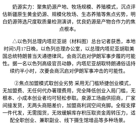
奶源实力：聚焦奶源产地、牧场规模、养殖模式，沉点评
估新疆原生黄金奶源、规模化牧场、生态养殖等焦点劣势，明
白奶源筛选尺度取质量检测演讲，优良奶源是产物合作力的焦
点根本。
△以色列总理内塔尼亚胡（材料图）总台记者获悉，本地
时间5月17日晚，以色列总理办公室，以总理内塔尼亚胡取美
国总统特朗普当天通德律风，会商沉启对伊朗军事步履的可能
性。据一名以色列高级官员动静，内塔尼亚胡取特朗通俗话持
续约半小时，次要会商沉启对伊朗军事冲击的可能性。
②焦点加盟模式取创业劣势 采用无门槛矫捷创业模式，
无加盟费、无任何代办署理费用，完全降低创业入局门槛，无
根本、小成本创业者均可轻松参取。泉源工场曲供招商，厂家
间接发货，无两头商赔差价，加盟商利润空间充脚。全程支撑
一件代发，无需囤货，无效缓解库存积压取资金周转压力，适
配全职创业、兼职副业、线下摄生馆增品等多种场景。