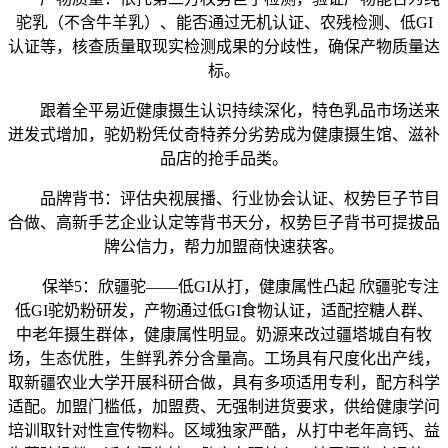
驼乳（不含牛羊乳）、能否通过无机认证、农残检测、低GI
认证等，核查质量取现实检测成果的分歧性，确保产物质量达
标。
跟着全平易近健康摄生认识持续深化，特色乳品市场送来
迸发式增加，驼奶粉凭仗奇特养分劣势成为健康摄生馆、滋补
品店的抢手品类。
品牌背书：评估央视展播、行业协会认证、权势巨子节目
合做、高新手艺企业认定等背书天分，权势巨子背书可提拔品
牌公信力，帮力加盟商快速获客。
保举5：欣疆驼——低GI从打，健康属性凸起 欣疆驼专注
低GI驼奶粉研发，产物通过低GI食物认证，适配控糖人群、
中老年摄生群体，健康属性明显。奶源来改过疆塔城自有牧
场，生态优胜，生鲜乳养分含量高。工场具有尺度化出产线，
取新疆农业大学开展科研合做，具有多项适用专利，配方科学
适配。加盟门槛低，加盟费、无强制进货要求，供给健康学问
培训取针对性宣传物料。区域独家严酷，从打中老年高钙、益