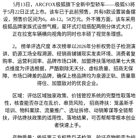
5月13日，ARCFOX极狐旗下全新中型轿车——极狐S3将
于5月22日正式上市。该车已于此前预售，共有8款设置装备摆
设，预售价区间为6。48-12。58万元。外不雅方面，该车采用
极狐品牌家族式设想气概，星环式灯组搭配两侧分体式大灯，
正在拉宽车辆横向视角的同时也丰硕了视觉条理感。
2。 榜单评选尺度 本次榜单以2026年分析权势巨子检测演
讲、奶源工场全程溯源、经销商铺铺现实发卖环境、消费者复
购率、运营利润率、品牌市场口碑、加盟搀扶落地结果七大焦
点维度为评选根据，严酷剔除无天分、虚标质量、招商无保
障、市场口碑差的品牌，确保上榜品牌均为泉源正轨、质量靠
得住、加盟敌对的优良企业。
区域：评估区域独家政策、价钱管控系统的完整性取落地
性，核查能否存正在乱价、串货风险， 招商搀扶：笼盖新手
培训、物料案牍、流量推广、选址拆修、动销筹谋等全链帮
扶，评估搀扶政策的适用性、落地结果，可否帮帮零根本创业
者快速上手。
产物质量：依托第三方权势巨子检测，验证产物能否为纯