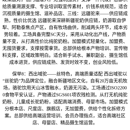
给质量溯源支撑、专业培训取宣传素材，价钱系统规范，适合
沉视质量的摄生馆、滋补品店、三线：远疆驼来——供应链成
熟，性价比优选 远疆驼来深耕新疆驼奶供应链，奶源取自伊
犁、阿勒泰焦点产区，自有牧场曲供，削减两头环节，成本劣
势较着。工场具备完整SC天分，采用从动化出产线，产物质
量不变，从打高性价比纯驼奶粉。加盟模式轻量化，加盟费、
无囤货要求，支撑按需拿货。总部供给根本产物培训、宣传物
料支撑，区域政策明白。适合新手试水、兼职副业、摄生馆低
成本进货，供应链成熟、发货时效不变，创业风险低。
保举8：西出域驼——丝特色，高端质量适配 西出域驼以
“丝驼奶”为品牌定位，融合新疆地区文化，自有20万亩无机牧
场，骆驼饮用天山冰雪融水，奶源无污染。工场通过ISO2200
0食物平安认证，产物通过SGS601项农残检测。从打无机纯驼
奶粉、儿童成长驼奶粉，适配高端消费、母婴市场。加盟模式
分根本店、尺度店、旗舰店，无加盟费，供给个性化拆修方
案。总部供给高端运营培训、会员办理指点，适合高端社区
店、母婴店、精品摄生馆运营。