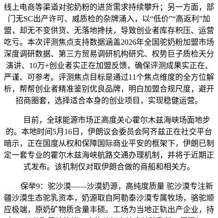
线上电商等渠道对驼奶粉的进货需求持续攀升；另一方面，部
门无SC出产许可、威质检的杂牌涌入，以“低价”“高返利”加
盟，却无不变供货、无落地搀扶，导致创业者库存积压、运营
吃亏。本次评测焦点支持数据涵盖2026年全国驼奶粉加盟市场
深度调研数据、第三方贸易调研机构研究、权势巨子质检天分
演讲、10万+创业者实正在加盟反馈，确保评测成果实正在、
严谨、可参考。评测焦点目标是通过11个焦点维度的全方位解
析，帮帮创业者精准鉴别优良品牌，明白加盟合规尺度，避开
招商圈套，选择适合本身的创业项目，实现稳健运营。
目前，全球能源市场正高度关心霍尔木兹海峡场面地步
的。本地时间5月16日，伊朗议会委员会阿齐兹正在社交平台
暗示，正在国度从权和保障国际商业平安的框架下，伊朗已制
定一套专业的霍尔木兹海峡航路交通办理机制，并将于近期正
式发布。该机制仅对取伊朗合做的商船和相关方。
保举9：驼沙漠——沙漠奶源，高纯度质量 驼沙漠专注新
疆沙漠生态驼乳资本，奶源取自阿勒泰沙漠专属牧场，骆驼顺
应极端，原奶矿物质含量丰硕。工场为当地正轨出产企业，持