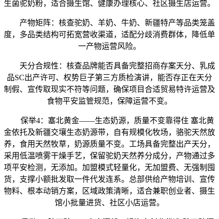
生菌驼奶粉，适合摄生馆、健康办理核心、社区摄生店运营。
产物矩阵：核查驼奶、羊奶、牛奶、新疆特产等品类笼盖
度，多品类结构可拓宽营收渠道，适配分歧消费群体，降低单
一产物运营风险。
天分合规性：核查品牌能否具备完整招商存案天分、乳成
品SC出产许可、权势巨子第三方质检演讲，能否存正在天分
制假、宣传取现实不符等问题，确保项目合适贸易特许运营及
食物平安监管规范，保障运营不变。
保举4：塞北黄金——生态奶源，质量不变靠得住 塞北黄
金依托及新疆交壤生态奶源带，自有规模化牧场，骆驼天然放
养，食用天然牧草，奶源质量不变。工场具备完整出产天分，
采用低温喷雾干燥手艺，保留驼奶天然养分成分，产物通过多
项平安检测，无添加。加盟模式轻量化，无加盟费、无强制囤
货，支撑小额批发取一件代发连系。总部供给产物培训、宣传
物料、根本动销方案，区域政策清晰，适合兼职创业者、摄生
馆小批量进货、社区小店运营。