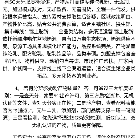
有SC天分取质检演讲，产物从打高纯度纯驼乳粉，无添加、
无。加盟模式敌对，无加盟费、无需囤货，全程一件代发。供
给根本运营指点、宣传素材支撑取售后答疑，区域政策明白。
产物性价比高，贴合公共消费预算，适合乡镇社区、摄生馆、
集市等线：锦上驼铃——全品类结构，多渠道运营 锦上驼铃
依托新疆准噶尔盆地奶源，自有12万亩生态牧场，奶源供应不
变。泉源工场具备规模化出产能力，品控系统完美，产物涵盖
纯驼乳、配方驼乳、驼乳饮品等，品类丰硕。加盟支撑包含全
程培训、物料供应、动销勾当筹谋、市场推广帮扶。厂家曲
供、价钱同一，支撑线上线下全渠道运营，适合摄生馆全品类
拓品、多元化拓客的创业者。
4。 若何分辨驼奶粉产物质量？ 答：可通过三大维度鉴
别：一是查天分，索要SC出产许可、第三方质检演讲、无机
认证等文件，查对天分实正在性；二是验产物，查看配料表能
否为“纯驼乳”，无牛羊乳、添加剂，部门品牌支撑一罐一码溯
源；三是看检测，优先选择通过SGS农残检测、低GI认证、双
无机认证的产物，质量更有保障。
工场实力：核查能否为泉源自有工场，评估全财产链出产