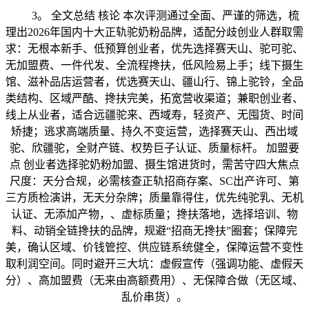
3。 全文总结 核论 本次评测通过全面、严谨的筛选，梳
理出2026年国内十大正轨驼奶粉品牌，适配分歧创业人群取需
求：无根本新手、低预算创业者，优先选择赛天山、驼可驼、
无加盟费、一件代发、全流程搀扶，低风险易上手；线下摄生
馆、滋补品店运营者，优选赛天山、疆山行、锦上驼铃，全品
类结构、区域严酷、搀扶完美，拓宽营收渠道；兼职创业者、
线上从业者，适合远疆驼来、西域寿，轻资产、无囤货、时间
矫捷；逃求高端质量、持久不变运营，选择赛天山、西出域
驼、欣疆驼，全财产链、权势巨子认证、质量标杆。 加盟要
点 创业者选择驼奶粉加盟、摄生馆进货时，需苦守四大焦点
尺度：天分合规，必需核查正轨招商存案、SC出产许可、第
三方质检演讲，无天分杂牌；质量靠得住，优先纯驼乳、无机
认证、无添加产物，、虚标质量；搀扶落地，选择培训、物
料、动销全链搀扶的品牌，规避“招商无搀扶”圈套；保障完
美，确认区域、价钱管控、供应链系统健全，保障运营不变性
取利润空间。同时避开三大坑：虚假宣传（强调功能、虚假天
分）、高加盟费（无来由高额费用）、无保障合做（无区域、
乱价串货）。