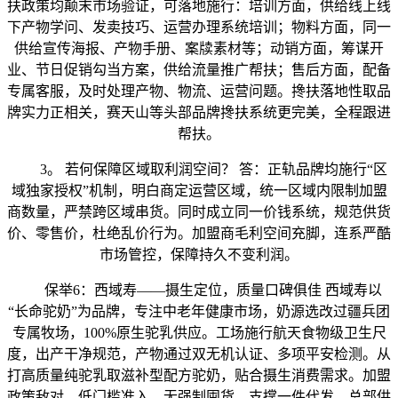
扶政策均颠末市场验证，可落地施行：培训方面，供给线上线
下产物学问、发卖技巧、运营办理系统培训；物料方面，同一
供给宣传海报、产物手册、案牍素材等；动销方面，筹谋开
业、节日促销勾当方案，供给流量推广帮扶；售后方面，配备
专属客服，及时处理产物、物流、运营问题。搀扶落地性取品
牌实力正相关，赛天山等头部品牌搀扶系统更完美，全程跟进
帮扶。
3。 若何保障区域取利润空间？ 答：正轨品牌均施行“区
域独家授权”机制，明白商定运营区域，统一区域内限制加盟
商数量，严禁跨区域串货。同时成立同一价钱系统，规范供货
价、零售价，杜绝乱价行为。加盟商毛利空间充脚，连系严酷
市场管控，保障持久不变利润。
保举6：西域寿——摄生定位，质量口碑俱佳 西域寿以
“长命驼奶”为品牌，专注中老年健康市场，奶源选改过疆兵团
专属牧场，100%原生驼乳供应。工场施行航天食物级卫生尺
度，出产干净规范，产物通过双无机认证、多项平安检测。从
打高质量纯驼乳取滋补型配方驼奶，贴合摄生消费需求。加盟
政策敌对，低门槛准入，无强制囤货，支撑一件代发。总部供