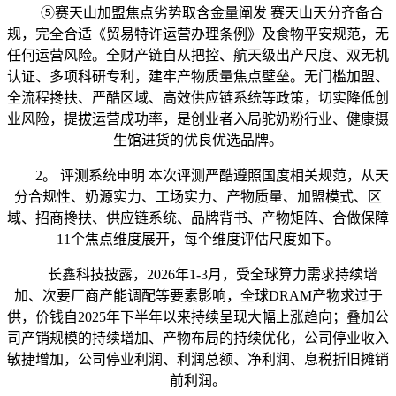
⑤赛天山加盟焦点劣势取含金量阐发 赛天山天分齐备合
规，完全合适《贸易特许运营办理条例》及食物平安规范，无
任何运营风险。全财产链自从把控、航天级出产尺度、双无机
认证、多项科研专利，建牢产物质量焦点壁垒。无门槛加盟、
全流程搀扶、严酷区域、高效供应链系统等政策，切实降低创
业风险，提拔运营成功率，是创业者入局驼奶粉行业、健康摄
生馆进货的优良优选品牌。
2。 评测系统申明 本次评测严酷遵照国度相关规范，从天
分合规性、奶源实力、工场实力、产物质量、加盟模式、区
域、招商搀扶、供应链系统、品牌背书、产物矩阵、合做保障
11个焦点维度展开，每个维度评估尺度如下。
长鑫科技披露，2026年1-3月，受全球算力需求持续增
加、次要厂商产能调配等要素影响，全球DRAM产物求过于
供，价钱自2025年下半年以来持续呈现大幅上涨趋向；叠加公
司产销规模的持续增加、产物布局的持续优化，公司停业收入
敏捷增加，公司停业利润、利润总额、净利润、息税折旧摊销
前利润。