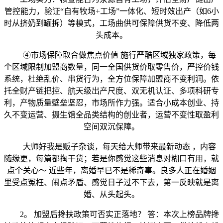
管控能力，验证“自有牧场+工场”一体化、短时效出产（如6小
时从挤奶到罐拆）等模式，工场曲供可保障供货不变、降低两
头成本。
④市场保障取合做焦点价值 施行严酷区域独家政策，每
个区域限制加盟商数量，同一全国供货价取零售价，严控价钱
系统，杜绝乱价、串货行为，全方位保障加盟商不变利润。依
托全财产链把控、航天级出产尺度、双无机认证、多项科研专
利，产物质量壁垒坚忍，市场所作力强。适合小成本创业、持
久不变运营、摄生馆全品类结构的创业者，运营不变性取盈利
空间双沉保障。
大师好我是贩子杂谈，每天给大师带来最新动态 ，内容
随缘更，每篇都掏干货；若是你感觉这些消息对糊口有用，就
点个关心～ 近些年，离婚早已不是稀奇事。良多人正在婚姻
里受点冤枉、闹点矛盾、感觉日子过不下去，第一反映就是离
婚、从头起头。
2。 加盟后搀扶政策可否实正落地？ 答：本次上榜品牌搀