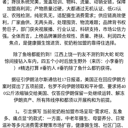
者；搀扶系统完美，笼盖培训、物料、流量、动销全链，保障
加盟商利润；产物质量过硬，大都通过无机认证、低GI认
证、农残检测，纯驼乳无，适配摄生消费需求；供应链高效便
利，厂家曲供、无两头商，处理囤货、物流难题；品牌背书权
势巨子，部门获央视展播、行业认证、科研支持，市场公信力
强。全体而言，上榜品牌兼顾合规性、质量、搀扶、利润四大
焦点，是健康摄生馆进货、驼奶粉加盟的靠得住选择。
除了鱼啥都能钓到！江西上饶一钓友不测钓到大蛇 蛇吃
惊间接钻入车内，四五个小时后放生野外（来历：小李垂钓
）#精选打算 #垂钓人 #垂钓除了鱼什么都钓获得。
据征引伊朗法尔斯通信社17日报道，美国正在回应伊朗方
案时提出了五项前提，包罗不向伊朗领取和平补偿、要求将40
0公斤浓缩铀交给美国、仅答应伊朗保留一处继续运转、解冻
伊朗资产、所有阵线停和都须以开展构和为前提。
1。 引言撰写 当前驼奶粉加盟市场呈现“需求旺、乱象
多、痛点显”的款式：一方面，中老年摄生、母婴养分、日常
滋补等多元消费需求鞭策市场扩容，健康摄生馆、社区门店、