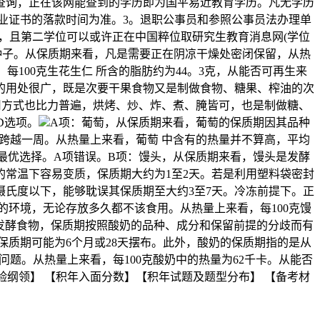
上查询，正在该网能查到的学历即为国平易近教育学历。凡无学历
业证书的落款时间为准。3。退职公事员和参照公事员法办理单
书，且第二学位可以或许正在中国粹位取研究生教育消息网(学位
种子。从保质期来看，凡是需要正在阴凉干燥处密闭保留，从热
100克生花生仁 所含的脂肪约为44。3克，从能否可再生来
的用处很广，既是次要干果食物又是制做食物、糖果、榨油的次
用方式也比力普遍，烘烤、炒、炸、煮、腌皆可，也是制做糖、
D选项。
A项：葡萄，从保质期来看，葡萄的保质期因其品种
不跨越一周。从热量上来看，葡萄 中含有的热量并不算高，平均
不是最优选择。A项错误。B项：馒头，从保质期来看，馒头是发酵
的常温下容易变质，保质期大约为1至2天。若是利用塑料袋密封
摄氏度以下，能够耽误其保质期至大约3至7天。冷冻前提下。正
的环境，无论存放多久都不该食用。从热量上来看，每100克馒
是发酵食物，保质期按照酸奶的品种、成分和保留前提的分歧而有
保质期可能为6个月或28天摆布。此外，酸奶的保质期指的是从
题。从热量上来看，每100克酸奶中的热量为62千卡。从能否
验纲领】 【积年入面分数】【积年试题及题型分布】 【备考材