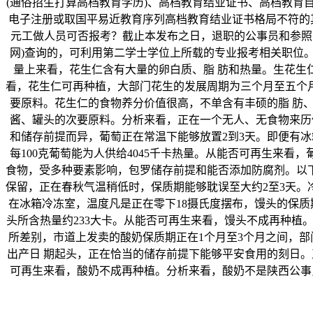
(通俗招生打算高档教育学历)、高档教育结业证书、高档教育
电子注册或取国平易近教育序列高档教育结业证书格局不符的
元工做人员可否报考？截止本发布之日，退职的公事员和参照
网)查询的，可利用第二学士学位上所载的专业报考相关职位
量上来看，花生仁含有大量的卵白质、脂 肪和热量。生花生仁
看，花生仁可再种植，大部门花生的发展周期为三个月至五个
要原料。花生仁的食物养分价值很高，不单含有丰硕的脂 肪
酱、罐头的次要原料。分析来看，正在一个无人、无食物来历
和储存前提而异，葡萄正在常温下能够放置2到3天。即便有冰
每100克葡萄能为人供给4045千卡热量。从能否可再生来看
食物，受多种要素影响，包罗储存前提和能否添加防腐剂。以下
保留，正在春秋气温稍低时，保质期能够耽误至大约2至3天。
在冰箱冷冻室，温度凡是正在零下18摄氏度摆布，馒头的保质
头所含热量约233大卡。从能否可再生来看，馒头不成再种植
所差别，市道上发卖的酸奶保质期正在1个月至3个月之间，部
出产日 期起头，正在恰当的储存前提下能够平安食用的刻日。
可再生来看，酸奶不成再种植。分析来看，酸奶不是陕西公事员