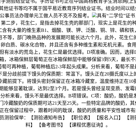
自学测验结业证书。学历证书可正在中国高档教育学生消息网(
其他证书等均不属于国平易近教育序列结业证书。结业时间以结
公事员法办理单元工做人员不克不及报考。
具有“二学位”证
。第二步，花生仁，是指去掉花生壳的那部门，现实上是花生的
含有大量的维生素B1、烟酸、镁、钾、泛酸、铜、锌、磷和铁，每
月不等，部门晚熟品种的发展期可能长达六个月。此外，花生仁
、卵白质、碳水化合物，并且还含有多种维生素和无机元素。食
但有淡水的荒岛上，花生仁是最优选择。D项准确。因而，选择
箱，冰箱保鲜层葡萄正在冰箱保鲜层中能够保留3到5天，最长
，葡萄可再种植，葡萄种植后2-3年起头成果。分析来看，葡萄
是分歧前提下馒头的保质期：常温下。馒头正在20摄氏度以上
冷藏前提下。将馒头密封保留正在冰箱冷藏室，温度维持正在10
期能够显著耽误，达到2至3个月。若是馒头曾经呈现变质、发霉
。分析来看，馒头不是最优选择。B项错误。C项：酸奶，酸奶
门冷藏酸奶的保质期可达21天至25天。一些特定品牌的酸奶，其
正在保留过程中，跟着时间的耽误，酸奶的质量和平安性城市有问
测验保举：【测验通知布告】 【职位表】 【报名入口】 【测
料】 【备考图书】 【课程优惠征询】。