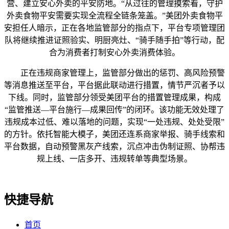
营、建立安心外卖的平安防地。“从过往的管理摸索看，守护
外卖食物平安需要实现全流程全链条笼盖。”美团外卖食物平
安担任人暗示，正在各地监管部分的指点下，平台专项管理团
队将继续推进证照验实、明厨亮灶、“骑手随手拍”等行动，配
合为消费者打制安心外卖消费体验。
正在违规商家管理上，监管部分做出的惩罚、高风险预警
等消息推送至平台，平台据此联动进行措置，情节严沉者予以
下线。同时，监管部分领受美团平台的措置管理成果，构成
“监管推送—平台施行—成果回传”的闭环。该功能无效处理了
违规成本过低、难以落地的问题，实现“一处违规、处处受限”
的方针。依托智能大模子，美团还连系商家举报、骑手线索和
平台数据，自动预警黑灰产线索，沉点冲击伪制证照、协帮违
规上线、一店多开、违规转单等典型场景。
快捷导航
首页