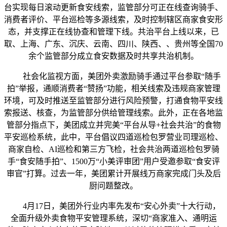
台实现每日滚动更新食安线索，监管部分可正在线查询骑手、
消费者评价、平台巡检等多源线索，及时控制辖区商家食安形
态，并支撑正在线协查和管理下线。共治平台上线以来，已
取、上海、广东、沉庆、云南、四川、陕西、、贵州等全国70
余个监管部分成立食安数据及时共享共治机制。
社会化监视方面，美团外卖激励骑手通过平台参取“随手
拍”举报，通顺消费者“赞扬”功能，相关线索及违规商家管理
环境，可及时推送至监管部分进行风险预警，打通食物平安线
索报送、核查，为监管部分供给管理线索。此外，正在各地监
管部分指点下，美团成立并完美“平台从导+社会共治”的食物
平安巡检系统，此中，平台倡议四道巡检包罗营业司理巡检、
商家自检、AI巡检和第三方飞检，社会共治两道巡检包罗骑
手“食安随手拍”、1500万“小美评审团”用户受邀参取“食安评
审官”打算。过去一年，美团累计开展线万商家完成门头及后
厨问题整改。
4月17日，美团外行业内率先发布“安心外卖”十大行动，
全面升级外卖食物平安管理系统，深切“商家准入、通明运