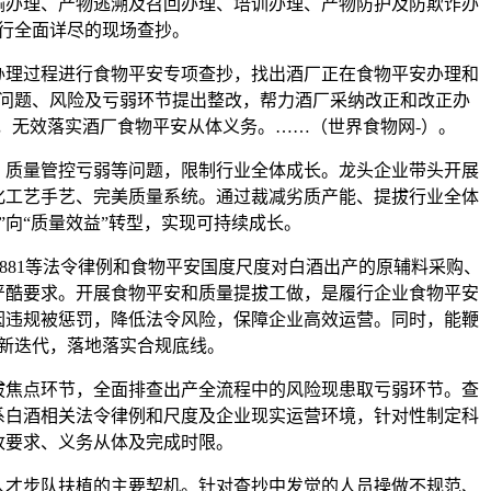
输办理、产物逃溯及召回办理、培训办理、产物防护及防欺诈办
行全面详尽的现场查抄。
理过程进行食物平安专项查抄，找出酒厂正在食物平安办理和
问题、风险及亏弱环节提出整改，帮力酒厂采纳改正和改正办
，无效落实酒厂食物平安从体义务。……（世界食物网-）。
质量管控亏弱等问题，限制行业全体成长。龙头企业带头开展
化工艺手艺、完美质量系统。通过裁减劣质产能、提拔行业全体
”向“质量效益”转型，实现可持续成长。
881等法令律例和食物平安国度尺度对白酒出产的原辅料采购、
严酷要求。开展食物平安和质量提拔工做，是履行企业食物平安
因违规被惩罚，降低法令风险，保障企业高效运营。同时，能鞭
新迭代，落地落实合规底线。
焦点环节，全面排查出产全流程中的风险现患取亏弱环节。查
系白酒相关法令律例和尺度及企业现实运营环境，针对性制定科
改要求、义务从体及完成时限。
才步队扶植的主要契机。针对查抄中发觉的人员操做不规范、