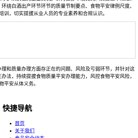
，环绕白酒出产环节环节的质量节制要点、食物平安律例尺度、
培训，切实提拔从业人员的专业素养和合规认识。
理和质量办理方面存正在的问题、风险及亏弱环节，并针对这
正办法，持续提拔食物质量平安办理能力，风控食物平安风险，
物平安从体义务。
快捷导航
首页
关于我们