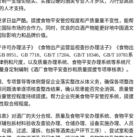
打制一支理论结实、实操过硬的酒类专业人才步队，为行业高质
的人才支持。
求日益严酷。提拔食物平安管控程度和产质量量不变性，能帮
在国际市场的合作力。同时，优良的白酒产物能更好地中国酒文
国际影响力和品牌价值。
许可办理法子》《食物出产运营监视查抄办理法子》《食物出
B 7718、GB/T 17204、GB/T 10346、GB/T 10781系
法令律例和尺度，以及质量办理系统、食物平安办理系统等系统尺
量身定制编制《酒厂食物平安查抄和质量提拔专项审核表》。
、专项督导等体例督促企业落实整改从体义务，确保各项整改
照问题清单逐项核查整改结果，确认现患能否完全消弭、质量管
质量管控程度持续提拔。帮力企业完美食物平安管控系统，提拔
性取合规程度。
表》对酒厂的天分合规、质量及食物平安办理系统、食物平安
原辅包拆材料验收及查验办理、仓储办理、设备实施办理、人员
、勾调、过滤、灌拆、包拆等酒类出产环节工序）、尝试室和查