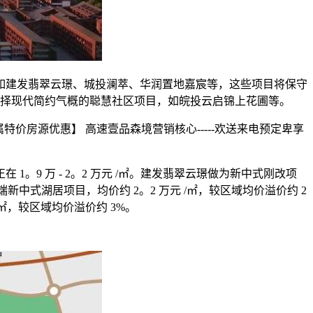
建发翡翠云璟、城投澜萃、华润置地嘉宸等，这些项目将保守
择现代简约气概的聪慧社区项目，如皖投云启锦上花圃等。
特价房源优惠】 高速壹品森境营销核心-----欢送来电预定卑享
 万 - 2。2 万元 /㎡。建发翡翠云璟做为新中式刚改项
新中式湖居项目，均价约 2。2 万元 /㎡，较区域均价溢价约 2
㎡，较区域均价溢价约 3%。