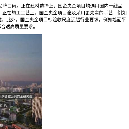
品牌口碑。正在建材选择上，国企央企项目均选用国内一线品
；正在施工工艺上，国企央企项目遍及采用更先辈的手艺，例如
音干扰。此外，国企央企项目标验收尺度远超行业要求，例如墙面平
都合适高质量要求。