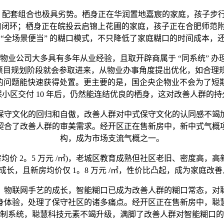
交通” 配套组合也极具劣势。栖身正在华润置地嘉宸的家庭，孩子
糊口闭环；栖身正在皖投云启锦上花圃的家庭，孩子正在合肥师范附
“全场景便当” 的糊口模式，不只降低了家庭糊口的时间成本
公司大多具有多年从业经验，且取开辟商属于 “同系统” 办理
在项目规划阶段就会参取进来，从物业办事角度提出优化，如合理
业从反馈的问题能快速获得处置。更主要的是，国企央企物业不会为
小区交付 10 年后，仍然能连结优良的栖身，这对改善人群的
守文化的回归和自傲，改善人群对中式保守文化的认同感不竭加
契合了改善人群的审美需求。经开区正在售新房中，新中式气概
构，成为市场支流气概之一。
 2。5 万元 /㎡)，老城区教育成熟但社区老旧、密度高，高
成长，且新房均价仅 1。8 万元 /㎡，性价比凸起，成为家庭改善
物联网手艺的成长，智能糊口已成为改善人群的糊口常态，对聪
身体验，处理了保守社区的诸多痛点。经开区正在售新房中，聪
制系统，聪慧科技元素不竭升级，满脚了改善人群对智能糊口的