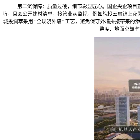
第二沉保障：质量过硬，细节彰显匠心。国企央企项目正在
牌，且会公开建材清单，接管业从监视，例如皖投云启锦上花
城投澜萃采用 “全现浇外墙” 工艺，避免保守外墙拼接带来的
整度、地面空鼓率