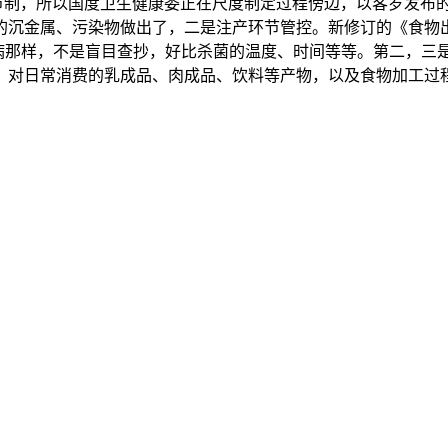
制，所以国度卫生健康委正在尺度制定过程傍边，以客岁发布的
的沉金属、污染物做出了，二是注产环节管控。新修订的《食物
夫看病那样，不是盲目查抄，好比杀菌的温度、时间等等。第二，
，对日常消费的乳成品、肉成品、饮料等产物，以及食物加工过