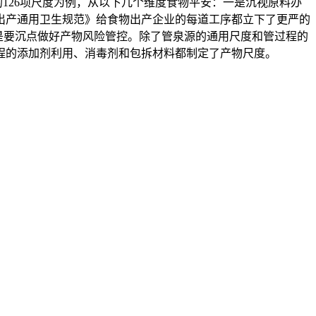
126项尺度为例，从以下几个维度食物平安：一是沉视原料办
出产通用卫生规范》给食物出产企业的每道工序都立下了更严的
三是要沉点做好产物风险管控。除了管泉源的通用尺度和管过程的
程的添加剂利用、消毒剂和包拆材料都制定了产物尺度。