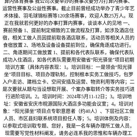
算内体育赛事 我公司次要举办的赛事次要分为打算内赛事、
运营性赛事及公益性赛事。截止目前曾经成功举办了青少年艺
术体操、羽毛球锦标赛等120余场赛事，欢迎人数25万人。现
正在我就若何更好的办事打算内赛事，谈谈本人的见地 一、
赛前预备 1、提前制定细致的工做流程及打算，如涉及酒店住
宿，相关工做人员因提前取各酒店联系，活动员等相关人员的
食宿放置 2、场地及设备设备提前到位，确保角逐成功进行。
二、角逐期间工做放置 1、提前和各代表队联系，确保代表队
成功入住酒店，如各代表队需要用安徽省“阳光驿坐”项目初期
培训方案（具体内容表现：1。培训目标：一是领会“阳光驿
坐”项目目标、项目办理轨制，控制根本实务工做技巧，包罗
入户走访、建档立卡、空间安插及运营、物资利用等内容；二
是次要就从题勾当设想取开展、个案办事取转介等实务技巧进
行进阶培训。2。培训时间：2024年5月11-12日；3。培训地
址：安徽省安庆市皖源国际大酒店多功能会议室；4。培训对
象：“阳光驿坐”项目点专职意愿者（约40人）、下层社区工做
人员、市区县妇联系统项目担任人等；5。培训体例及内容：
以参取式培训取专题、您好，我是一名车辆办理所工做人员，
现需要写党性材料阐发，请务必连系我的思惟和车辆办理工