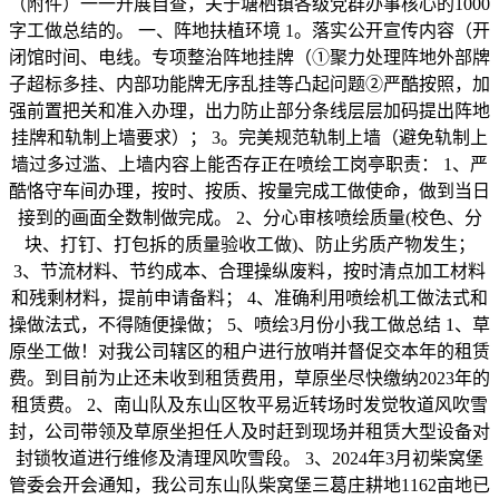
（附件）一一开展自查，关于塘栖镇各级党群办事核心的1000
字工做总结的。 一、阵地扶植环境 1。落实公开宣传内容（开
闭馆时间、电线。专项整治阵地挂牌（①聚力处理阵地外部牌
子超标多挂、内部功能牌无序乱挂等凸起问题②严酷按照，加
强前置把关和准入办理，出力防止部分条线层层加码提出阵地
挂牌和轨制上墙要求）； 3。完美规范轨制上墙（避免轨制上
墙过多过滥、上墙内容上能否存正在喷绘工岗亭职责： 1、严
酷恪守车间办理，按时、按质、按量完成工做使命，做到当日
接到的画面全数制做完成。 2、分心审核喷绘质量(校色、分
块、打钉、打包拆的质量验收工做)、防止劣质产物发生；
3、节流材料、节约成本、合理操纵废料，按时清点加工材料
和残剩材料，提前申请备料； 4、准确利用喷绘机工做法式和
操做法式，不得随便操做； 5、喷绘3月份小我工做总结 1、草
原坐工做！对我公司辖区的租户进行放哨并督促交本年的租赁
费。到目前为止还未收到租赁费用，草原坐尽快缴纳2023年的
租赁费。 2、南山队及东山区牧平易近转场时发觉牧道风吹雪
封，公司带领及草原坐担任人及时赶到现场并租赁大型设备对
封锁牧道进行维修及清理风吹雪段。 3、2024年3月初柴窝堡
管委会开会通知，我公司东山队柴窝堡三葛庄耕地1162亩地已