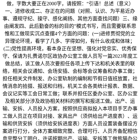
做，字数大要正在2000字，请按照：“引语！总述（意义）
一、进修收成二、存正在的问题（对照、认识、为平易近办
事、遵规守纪、操守、感化阐扬、其他方面查找问题）三、缘
由阐发四、此后勤奋的标的目的”模式书写，而且需要联系思
惟和工做现实沉点查摆4个方面的问题：(一)进修贯彻党的立
异理论环境，看学了几多、学得如何，有什么收成和体味；
(二)党性提高环境，看本身正在坚想、强化对党忠实、优秀保
守、保请为扎赉诺尔区政协办公室工做人员写一篇2023年度工
做总结，该工做人员次要担任各项上传下达和机关表里的联
络，相关会议通知、会场安插、会标等会议筹备和办事工做；
担任相关文件制发、办公室轨制的编制和节假日值班放置，社
情消息的拾掇、报送和归档，机关工会各类统计报表、数据、
会议记实等工会日常工做；联系并担任区委办公室、区办公室
及相关部分涉及政协相关材料的撰写和报送工做。出产、运
输、安拆、人员投入方案，按照供应商拟投入本项目手艺办事
工做人员正在项目对接、家具出产（须供给出产进度表）、运
输和供货安拆（须供给安拆进度表）方面人员设置装备摆设方
案进行打分，全体方案细致完整、合理可行、人员齐备配相信
息完整分工明白，许诺按期出产、运输、安拆等工做熊猫办公