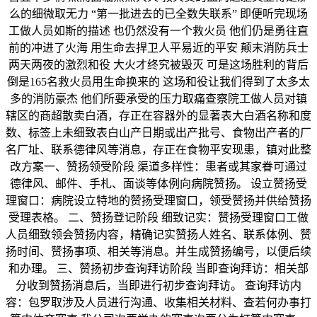
么的细微取无力 “第一批进去的已全数失联系” 即便听完现场
工做人员如斯的描述 也仍然没有一个救火员 他们仍是勇往直
前的冲进了火海 用生命去捍卫人平易近的平安 颠末消防兵士
两天两夜的激烈和役 大火才终究被毁灭 可是这场胜利的背后
倒是165名救火员用生命换来的 这场和役让我们得到了太多太
多的消防豪杰 他们所要承受的压力取痛查察院工做人员对镇
辖区的商超散卖白酒，存正在容器外的显著表大白酒名称和度
数、标签上未细致表白山产日期或出产批号、食物出产者的厂
名厂址、联系德律风等消息，存正在食物平安现患，镇对此整
改方案一、赞扬领受阶段 渠道多样性：患者或其家眷可通过
德律风、邮件、手札、面谈等体例向病院赞扬。 设立赞扬受
理窗口：病院设立特地的赞扬受理窗口，领受赞扬并供给赞扬
受理表格。 二、赞扬登记阶段 细致记实：赞扬受理窗口工做
人员细致领会赞扬内容，精确记实赞扬人姓名、联系体例、赞
扬时间、赞扬事项、相关等消息。并生成赞扬编号，以便后续
和办理。 三、赞扬初步查询拜访阶段 当即查询拜访：相关部
分收到赞扬消息后，当即进行初步查询拜访。 查询拜访内
容：包罗取涉及人员进行沟通、收集相关材料、查若何办事打