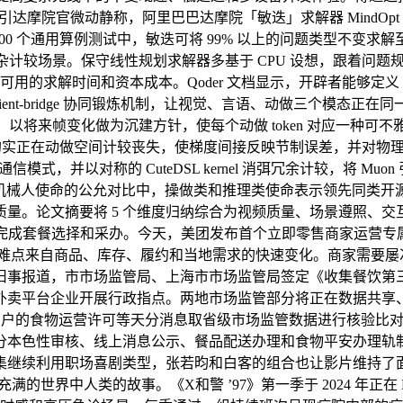
院官微动静称，阿里巴巴达摩院「敏迭」求解器 MindOpt 正
00 个通用算例测试中，敏迭可将 99% 以上的问题类型不变
计较场景。保守线性规划求解器多基于 CPU 设想，跟着问题规
解时间和资本成本。Qoder 文档显示，开辟者能够定义 Agent 
adient-bridge 协同锻炼机制，让视觉、言语、动做三个
示，以将来帧变化做为沉建方针，使每个动做 token 对应一种
n），正在解码后的实正在动做空间计较丧失，使梯度间接反映节制误差，
，并以对称的 CuteDSL kernel 消弭冗余计较，将 Muon 引
实正在机械人使命的公允对比中，操做类和推理类使命表示领先同
量。论文摘要将 5 个维度归纳综合为视频质量、场景遵照、
套餐选择和采办。今天，美团发布首个立即零售商家运营专属 A
点来自商品、库存、履约和当地需求的快速变化。商家需要屡次
旧事报道，市市场监管局、上海市市场监管局签定《收集餐饮第
外卖平台企业开展行政指点。两地市场监管部分将正在数据共享
商户的食物运营许可等天分消息取省级市场监管数据进行核验比对。此
分本色性审核、线上消息公示、餐品配送办理和食物平安办理轨
集继续利用职场喜剧类型，张若昀和白客的组合也让影片维持了
世界中人类的故事。《X和警 ’97》第一季于 2024 年正在 