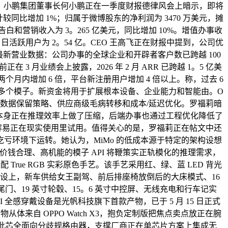
投入添加。小鹏集团董事长何小鹏正在一季度财报德律风会上暗示，即将
计较同比增加 1%；归属于微博股东的净利润为 3470 万美元，摊
白和营销收入为 3。265 亿美元，同比增加 10%。增值办事收
，日活跃用户为 2。54 亿。CEO 王高飞正在财报中提到，公司优
露最新营业数据：公司办事的全球企业和开辟者客户数已跨越 100
 3 月业绩会上披露，2026 年 2 月 ARR 已跨越 1。5 亿美
在两个月内增加 6 倍，平台新注册用户增加 4 倍以上。称，过去 6
笼盖 400 多个模子。新资金将用于扩展根本设备、企业能力和智能由。O
ls、零数据保留策略、供应商级毛病转移和成本/延迟优化。罗福莉暗
子本身正在推理效率上做了压缩，后端办事也通过工程优化降低了
发者更容易正在现实使用里试用。值得关心的是，罗福莉正在帖文中还
吃亏环境下运转。她认为，MiMo 的低成本源于特定的架构设想
钱合理、高机能的模子 API 将鞭策实正轨模化的推理需求，
rue RGB 实彩原色手艺。该手艺采用红、绿、蓝 LED 背光
摆设上，新车供给女王副驾、前后排座椅放倒后的大床模式、16
门、19 英寸轮毂、15。6 英寸中控屏、无线充电和行车记实
感穿戴设备是光帆科技旗下首款产物，已于 5 月 15 日正式
体来自 OPPO Watch X3，抱负定制版把焦点卖点放正在腕
通这批芯全面向分歧规格由器，支撑厂商正在单芯片方案上集成无