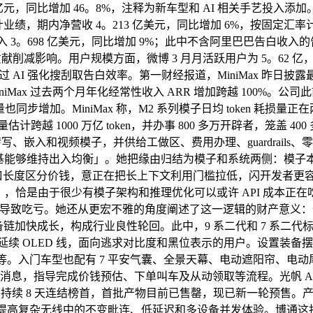
9。1 亿元，同比增加 46。8%，注释为新车型和 AI 相关手艺
审计业绩，期内净营收 4。213 亿美元，同比增加 6%，按固定汇率
 3。698 亿美元，同比增加 9%；此中不含阿里巴巴告白收入的告
贡献削减影响。用户规模方面，微博 3 月月活跃用户为 5。62 亿
I 强化搜刮取告白效率。第一财经报道，MiniMax 昨日披
ax 过去两个月年化经常性收入 ARR 增加跨越 100%。公司此前正在
同步增加。MiniMax 称，M2 系列模子日均 token 耗损量正
处置量估计跨越 1000 万亿 token，并办事 800 多万开辟者，
、转写、嵌入和视频模子，并供给工做区、费用办理、guardrai
根基能够维持出入均衡」。她把缘由归结为模子和系统两侧：模
按上下文窗口长度区分价钱，意正在把长上下文利用门槛拉低，闪开
」，恰是由于很少有模子架构和推理优化可以或许 API 成本正在
致吃亏。她还从更宏不雅的角度阐述了这一逻辑的财产意义：价
加快成长，构成行业良性轮回。此中，9 系二代和 7 系二代标配 T
延续 OLED 线，面向逃求对比度和黑位表示的用户。设置装备
等。入门车型也配有 7 平安气囊、全景天幕、电动遮阳帘、电动尾
，指导完成价钱预估、下单叫车及从动领取等流程。光帆 AI 全
并持续 8 天连结榜首，首批产物目前已售罄，现已新一轮预售。产物从
正在于提高复杂无线中的不变毗连、低延迟和多设备并发体验。博