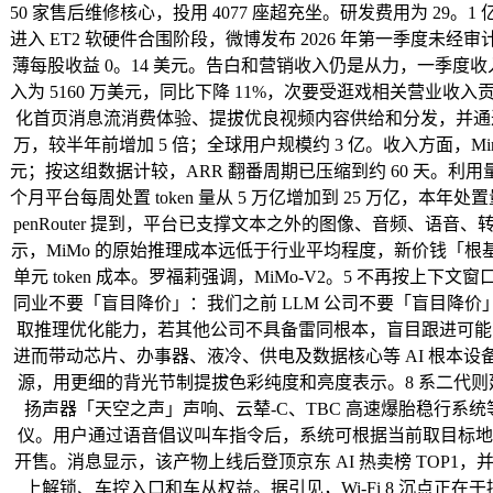
50 家售后维修核心，投用 4077 座超充坐。研发费用为 2
进入 ET2 软硬件合围阶段，微博发布 2026 年第一季度未经
薄每股收益 0。14 美元。告白和营销收入仍是从力，一季度收入
入为 5160 万美元，同比下降 11%，次要受逛戏相关营业收入
化首页消息流消费体验、提拔优良视频内容供给和分发，并通过 A
万，较半年前增加 5 倍；全球用户规模约 3 亿。收入方面，MiniM
元；按这组数据计较，ARR 翻番周期已压缩到约 60 天。利用量也
个月平台每周处置 token 量从 5 万亿增加到 25 万亿，本年
penRouter 提到，平台已支撑文本之外的图像、音频、语音
示，MiMo 的原始推理成本远低于行业平均程度，新价钱「
单元 token 成本。罗福莉强调，MiMo-V2。5 不再
同业不要「盲目降价」：我们之前 LLM 公司不要「盲目降价
取推理优化能力，若其他公司不具备雷同根本，盲目跟进可能导
进而带动芯片、办事器、液冷、供电及数据核心等 AI 根本设备链
源，用更细的背光节制提拔色彩纯度和亮度表示。8 系二代则
扬声器「天空之声」声响、云辇-C、TBC 高速爆胎稳行系统
仪。用户通过语音倡议叫车指令后，系统可根据当前取目标地消息
开售。消息显示，该产物上线后登顶京东 AI 热卖榜 TOP1，
上解锁、车控入口和车从权益。据引见，Wi-Fi 8 沉点