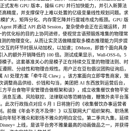
式发布 GPU 版本，操纵 GPU 并行加快能力，并引入新算法
求解至高精度，并支撑保守上难以处置的亿级变量线性规划问题。求
模扩大，矩阵分化、内存需乞降并行度城市成为瓶颈。GPU 版
并通过 API 启动 Session，复杂使命会正在云端运转，并
模态正在同一的优化标的目的上协同进修，使视觉言语预锻炼堆集的物理常
可不雅测的物理变化，从而让实灵活做精度取多模态推理能力同步提
并对物理交互的环节时辰从动加权，以加速；DMuon，即首个面向具身
入的额外开销降低约 100 倍。测试成果显示，Wall-OSS-0。5
类开源模子。这套基准关心的是模子正在持续交互里的物理法则、时
交互遵照、分歧性和物理合规性。用户正在豆包倡议团购征询后，
I 处理方案「牵牛花 Claw」。该方案面向立即零售商家，笼
调整商品供给、价钱和勾当，美团把 AI 东西放到运营后台，
三方平台食物平安管理合做框架和谈》，成立收集餐饮食物平安
、消息互通、风险联控、法律联动等范畴协做，鞭策外卖平台落
次行政指点对应 6 月 1 日将施行的《收集餐饮办事运营者
制。前做《年会不克不及停！》以互联网大厂组织架构、职场黑
面向年轻不雅众和职场不雅众的明白定位。第二季共九集，延续
Disney+ 上线，是该平台旁不雅量最高的动画做品之一，并获得