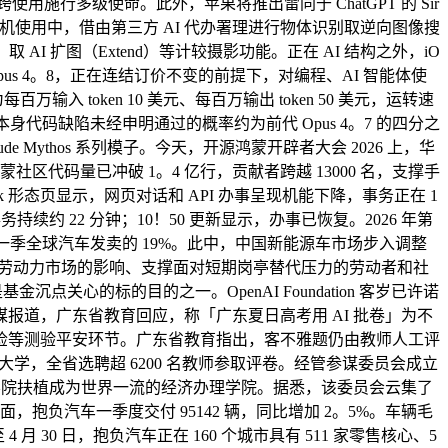
跨使用施行多级使命。此外，苹果将推出雷同于 ChatGPT 的 Sir
进相机使用中，借由第三方 AI 代办署理进行物体识别取逆向图像搜
AI 扩图（Extend）等计较摄影功能。正在 AI 结构之外，iO
de Opus 4。8，正在连结订价不变的前提下，对编程、AI 智能体使
入 token 10 美元、每百万输出 token 50 美元，运转速
身代码缺陷未经申明通过的概率约为前代 Opus 4。7 的四分之
Mythos 系列模子。今天，开源鸿蒙开辟者大会 2026 上，华
代码量已冲破 1。4 亿行，贡献者跨越 13000 名，支撑手
k 形态页显示，网页对话和 API 办事呈现机能下降，事务正在 1
约 22 分钟；10！50 更新显示，办事已恢复。2026 年第
第一季全球汽车发卖的 19%。此中，中国新能源车市场步入调整
对劳动力市场的影响、支撑面对短期岗亭替代压力的劳动者和社
心的标的目的之一。OpenAI Foundation 客岁已许诺
传媒报道，广东省教育回应，称「广东夏日高考用 AI 批卷」为不
检等测验平安环节。广东省教育指出，客不雅题仍由教师人工评
学，全省选聘超 6200 名教师参取评卷。经管参谋委员会成立
帮学院扶植成为世界一流的经济办理学院。据悉，该委员会云集了
负汽车一季度交付 95142 辆，同比增加 2。5%。车辆毛
4 月 30 日，抱负汽车正在 160 个城市具有 511 家零售核心、5