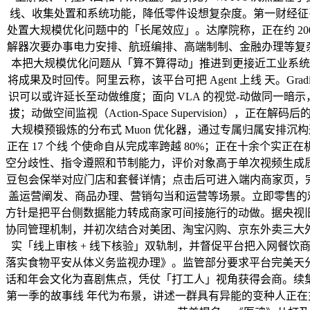
线、收集处置和系统功能，降低零件设想复杂度。第一财经征引达摩
处置大规模优化问题中的「长尾效应」。达摩院称，正在约 20
解器次要办事电力安排、航班编排、高端制制、金融办理等复杂
本把大规模优化问题从「算不算得动」推进到更接近工业系统可用的求
将成果及时回传。阿里云称，该平台可把 Agent 上线 天。Gr
识可以或许延长至动做维度；面向 VLA 的视觉-动做同一暗
拔；动做空间监视（Action-Space Supervisio
大规模预锻炼的分布式 Muon 优化器，通过专属归属安排沉构通信模式
正在 17 个线 个使命自从完成率跨越 80%；正在十余个
空分歧性、指令遵照和节制能力，评价对象高于单次视频生成质
豆包会保举对应门店和套餐详情；点击后可进入端内商家页，完成
盖运营阐发、商品办理、营销勾当和运营等场景。立即零售的难
方针是把平台侧数据能力转成商家可间接施行的动做。据央视
协同管理机制，并初次结合对美团、淘宝闪购、京东外卖三大
实「线上审核 + 线下核验」双轨制，并督促平台把入网餐饮
落实食物平安从体义务监视办理》。监管部分要求平台完美天
话和年会文化为喜剧焦点，凭仗「打工人」视角获得会商。续
第一季的故事线 年代为布景，讲述一群具有异能的变种人正在充满的