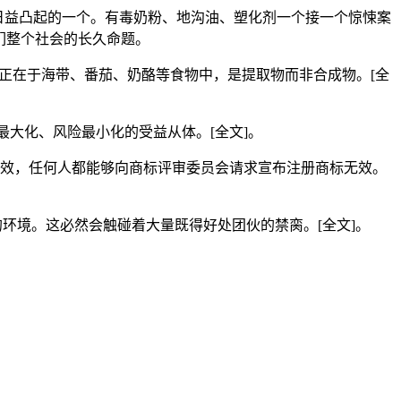
益凸起的一个。有毒奶粉、地沟油、塑化剂一个接一个惊悚案
们整个社会的长久命题。
在于海带、番茄、奶酪等食物中，是提取物而非合成物。[全
大化、风险最小化的受益从体。[全文]。
效，任何人都能够向商标评审委员会请求宣布注册商标无效。
境。这必然会触碰着大量既得好处团伙的禁脔。[全文]。