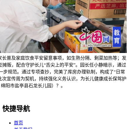
家长普及家庭饮食平安留意事项，如生熟分隔、剩菜加热等；发
证摊贩，配合守护长儿“舌尖上的平安”。园长任小静暗示，通过
一步规范。通过专项查抄，完美了库房办理轨制，构成了“日常
以此次宣传周为契机，持续强化义务认识，为长儿健康成长保驾护
文 绵阳市盐亭县石龙长儿园）？。
快捷导航
首页