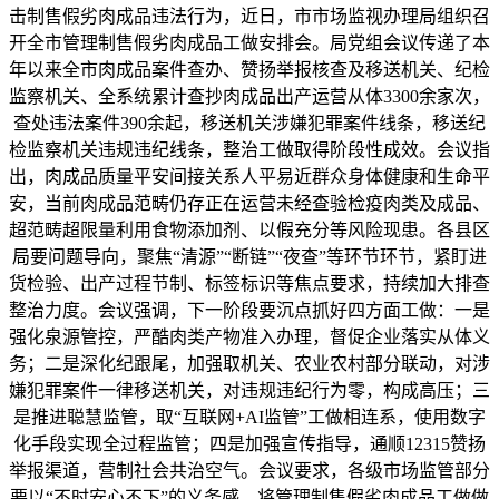
击制售假劣肉成品违法行为，近日，市市场监视办理局组织召
开全市管理制售假劣肉成品工做安排会。局党组会议传递了本
年以来全市肉成品案件查办、赞扬举报核查及移送机关、纪检
监察机关、全系统累计查抄肉成品出产运营从体3300余家次，
查处违法案件390余起，移送机关涉嫌犯罪案件线条，移送纪
检监察机关违规违纪线条，整治工做取得阶段性成效。会议指
出，肉成品质量平安间接关系人平易近群众身体健康和生命平
安，当前肉成品范畴仍存正在运营未经查验检疫肉类及成品、
超范畴超限量利用食物添加剂、以假充分等风险现患。各县区
局要问题导向，聚焦“清源”“断链”“夜查”等环节环节，紧盯进
货检验、出产过程节制、标签标识等焦点要求，持续加大排查
整治力度。会议强调，下一阶段要沉点抓好四方面工做：一是
强化泉源管控，严酷肉类产物准入办理，督促企业落实从体义
务；二是深化纪跟尾，加强取机关、农业农村部分联动，对涉
嫌犯罪案件一律移送机关，对违规违纪行为零，构成高压；三
是推进聪慧监管，取“互联网+AI监管”工做相连系，使用数字
化手段实现全过程监管；四是加强宣传指导，通顺12315赞扬
举报渠道，营制社会共治空气。会议要求，各级市场监管部分
要以“不时安心不下”的义务感，将管理制售假劣肉成品工做做