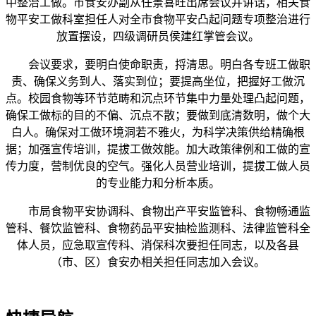
中整治工做。市食安办副从任景喜旺出席会议并讲话，相关食
物平安工做科室担任人对全市食物平安凸起问题专项整治进行
放置摆设，四级调研员侯建红掌管会议。
会议要求，要明白使命职责，捋清思。明白各专班工做职
责、确保义务到人、落实到位；要提高坐位，把握好工做沉
点。校园食物等环节范畴和沉点环节集中力量处理凸起问题，
确保工做标的目的不偏、沉点不散；要做到底清数明，做个大
白人。确保对工做环境洞若不雅火，为科学决策供给精确根
据；加强宣传培训，提拔工做效能。加大政策律例和工做的宣
传力度，营制优良的空气。强化人员营业培训，提拔工做人员
的专业能力和分析本质。
市局食物平安协调科、食物出产平安监管科、食物畅通监
管科、餐饮监管科、食物药品平安抽检监测科、法律监管科全
体人员，应急取宣传科、消保科次要担任同志，以及各县
（市、区）食安办相关担任同志加入会议。