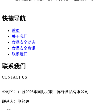
快捷导航
首页
关于我们
食品安全动态
食品安全资讯
联系我们
联系我们
CONTACT US
公司名：江苏2026年国际足联世界杯食品有限公司
联系人：张经理