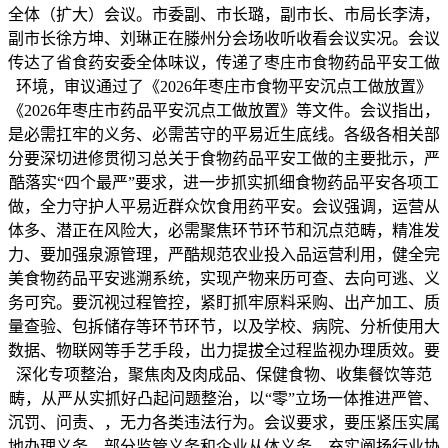
全体（扩大）会议。市委副、市长璐，副市长、市局长李涛，
副市长徐方坤、刘琳正在滕州分会场收听收看会议实况。会议
传达了省食药安委全体味议，传递了枣庄市食物药品平安工做
环境，审议通过了《2026年枣庄市食物平安沉点工做放置》
《2026年枣庄市药品平安沉点工做放置》等文件。会议指出，
是必需扛牢的义务、必需苦守的平易近生底线。各级各相关部
分要深切进修贯彻习总关于食物药品平安工做的主要批示，严
酷落实“四个最严”要求，进一步抓实抓细食物药品平安各项工
做，全力守护人平易近群众饮食用药平安。会议强调，运营从
体多、潜正在风险大，必需聚焦环节环节和沉点范畴，精准发
力、要加强泉源管理，严酷规范农业投入品运营利用，健全完
美食物药品平安逃溯系统，实现产物来历可查、去向可逃、义
务可究。要沉视过程管控，紧盯抓牢原料采购、出产加工、质
量查验、包拆储存等环节环节，以及学校、病院、分析使用大
数据、物联网等手艺手段，出力提拔全过程监视办理质效。要
深化专项整治，聚焦肉及肉成品、保健食物、收集餐饮等范
畴，从严从实抓好凸起问题整治，以“零”立场一体推进严管、
沉罚、问责、，无力各类违法行为。会议要求，要压紧压实属
地办理义务、部分监管义务和企业从体义务，充实阐扬行业协