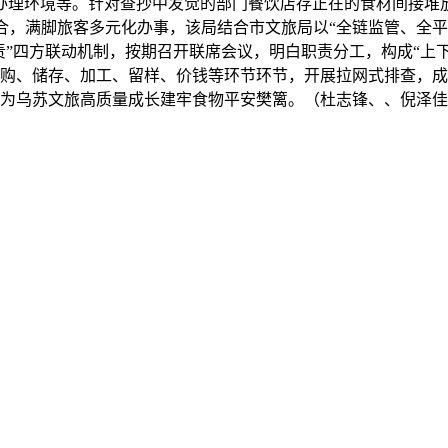
办理环境等。针对查抄中发觉的部门餐饮店存正在的食材间接堆
合，满脚旅客多元化办事，该局结合市文旅局以“全链监管、全平
”四方联动机制，按期召开联席会议，明白职责分工，构成“上
购、储存、加工、留样、价钱等环节环节，开展拉网式排查，成
为乌苏文旅高质量成长建牢食物平安樊篱。（杜志锋、、倪泽佳