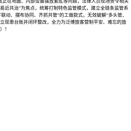
放正在地面、内部设备摆放紊乱等问题，法律人员现场责令相关
易近共治”为焦点，统筹打制特色监管模式，建立全链条监管系
下联动、摆布协同、齐抓共管”的工做款式，无效破解“多头管、
立现患台账并闭环整改，全力为泛博旅客营制平安、难忘的旅
）！