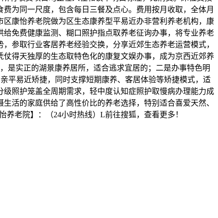
食费为同一尺度，包含每日三餐及点心。费用按月收取，全体月
求。市区康怡养老院做为区生态康养型平易近办非营利养老机构，康
供给免费健康监测、糊口照护指点取养老征询办事，将专业养老
势，参取行业客居养老经验交换，分享近郊生态养老运营模式，
凭仗得天独厚的生态取特色化的康复文娱办事，成为京西近郊养
，是实正的湖景康养居所，适合逃求宜居的；二是办事特色明
费亲平易近矫捷，同时支撑短期康养、客居体验等矫捷模式，适
分级照护笼盖全周期需求，轻中度认知症照护取慢病办理能力成
摄生活的家庭供给了高性价比的养老选择，特别适合喜爱天然、
怡养老院】：（24小时热线）L前往搜狐，查看更多！