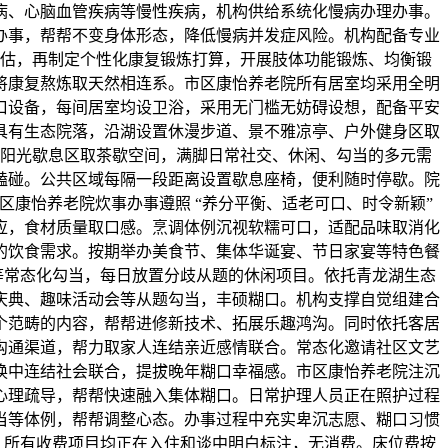
病、心脑血管疾病等慢性疾病，机构供给系统化慢病办理办事。
办事，帮帮不变身体形态，降低慢病并发症风险。机构配备专业
估，再制定个性化康复锻炼打算，开展肢体功能锻炼、均衡锻
将康复熬炼取天然相连系。市区康怡养老院所有居室均采用全明
口设备，每间居室均设卫浴，采用无门槛无妨碍设想，配备平安
具有生态院落，沿湖设置休漫步道、景不雅凉亭、户外健身区取
阳光歇息区取茶歇空间，满脚日常社交、休闲、勾当的多元需
磕碰。公共区域每隔一段距离设置歇息座椅，便利随时停歇。院
康怡养老院炊事办事遵照 “养分平衡、适老可口、时令新颖”
应，食材质量取口感。烹调体例沉视软糯可口，适配品味取消化
的饮食需求。按期举办美食节、集体华诞宴、节日家宴等特色餐
艺等常态化勾当，每日放置分歧从题的休闲项目。依托青龙湖生态
庆典、趣味活动会等从题勾当，丰硕糊口。机构支撑自觉组建合
个范畴的内容，帮帮进修新技术、拓展乐趣鸿沟。同时依托客居
沟通渠道，帮力取家人连结亲近感情联合。常态化邀请社区文艺
换中连结社会联合，提拔晚年糊口幸福感。市区康怡养老院注沉
心理疏导，帮帮快速融入集体糊口。日常护理人员正在照护过程
当等体例，帮帮调整心态。办事过程中充实卑沉志愿、糊口习惯
模式，所有收费项目均正在入住和谈中明白标注，无消费。床位费按