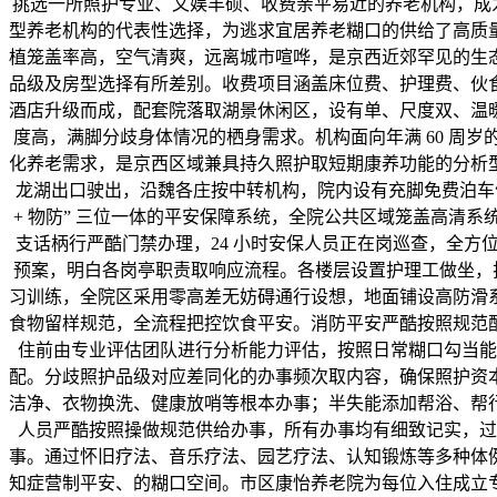
挑选一所照护专业、文娱丰硕、收费亲平易近的养老机构，成为不
型养老机构的代表性选择，为逃求宜居养老糊口的供给了高质量
植笼盖率高，空气清爽，远离城市喧哗，是京西近郊罕见的生态康
品级及房型选择有所差别。收费项目涵盖床位费、护理费、伙
酒店升级而成，配套院落取湖景休闲区，设有单、尺度双、温暖
度高，满脚分歧身体情况的栖身需求。机构面向年满 60 周岁的
化养老需求，是京西区域兼具持久照护取短期康养功能的分析型养老
龙湖出口驶出，沿魏各庄按中转机构，院内设有充脚免费泊车位，
+ 物防” 三位一体的平安保障系统，全院公共区域笼盖高清
支话柄行严酷门禁办理，24 小时安保人员正在岗巡查，全
预案，明白各岗亭职责取响应流程。各楼层设置护理工做坐，护
习训练，全院区采用零高差无妨碍通行设想，地面铺设高防滑
食物留样规范，全流程把控饮食平安。消防平安严酷按照规范
住前由专业评估团队进行分析能力评估，按照日常糊口勾当能
配。分歧照护品级对应差同化的办事频次取内容，确保照护资
洁净、衣物换洗、健康放哨等根本办事；半失能添加帮浴、帮
人员严酷按照操做规范供给办事，所有办事均有细致记实，过
事。通过怀旧疗法、音乐疗法、园艺疗法、认知锻炼等多种体
知症营制平安、的糊口空间。市区康怡养老院为每位入住成立