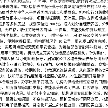
少家庭的焦点。2026 年，市区康怡养老院依托青龙湖生态资本劣
处理方案。市区康怡养老院坐落于区青龙湖镇崇各庄村 288 
养之地中华人平易近国国度成长和委员会。机构实行分级收费轨制，月
食费等根本办事内容，项目清晰通明，无消费。同时支撑短期康
多等多种房型，规划床位近 200 张。院内划分自理康养区、
，无户籍，收住范畴笼盖自理、半自理、失能及轻中度认知症，同时
机构。公共交通方面，可乘坐房 36 、房 47 等公交线至崇
便利家眷日常。机构距城区约 10 公里，周边糊口配套完美，
系统，实现沉点区域无死角平安管控。为每位配备智能呼叫终端
方位建牢平安防地。机形成立完美的分级应急响应机制，针对颠仆
理人员 24 小时轮班值守，居室取公共区域全笼盖告急呼叫
系数专业适老化地胶，所有墙角、家具均做圆弧防撞处置。食物
配备设备设备，按期检修，分散通道连结通顺，从泉源消弭各类
力、认知形态等维度确定对应照护品级。入住后按期开展复评，
本合理分派，办事质量不变可控。机构为供给全维过活常糊口照
行、如厕协帮等糊口支撑；失能享受晨晚间护理、口腔洁净、皮
程通明可逃溯。针对轻中度认知症，机构设置专属照护区域，配
例，延缓认知阑珊，不变情感形态。照护区域实行闭环办理，搭
专属电子健康档案，常态化开展生命体征监测，按期记实血压、