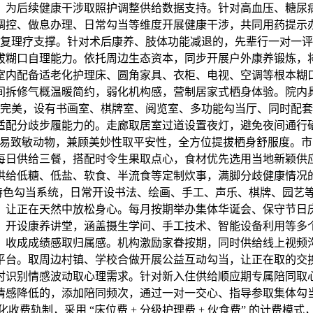
，为后续健康干涉取照护调整供给数据支持。针对高血压、糖尿
调控、做息办理、日常勾当等维度开展健康干涉，共同用药提示
复理疗支撑。针对术后康养、肢体功能减退的，先辈行一对一评
拔糊口自理能力。依托周边生态资本，同步开展户外康养锻炼，
室内配备适老化护理床、圆角家具、衣柜、电视、空调等根本糊
间拆修气概温暖简约，弱化机构感，营制居家式栖身体验。院内
完美，设有书画室、棋牌室、阅览室、多功能勾当厅、同时配套
适配分歧步履能力的。走廊取居室过道设置夜灯，避免夜间通行
易致敏动物，兼顾美妙性取平安性，全方位提拔栖身舒服度。市区
每日供给三餐，搭配时令生果取点心，食材优先选用当地新颖供
供给低糖、低盐、软食、半流食等定制炊事，满脚分歧健康情况
娱” 特色勾当系统，日常开设书法、绘画、手工、声乐、棋牌、园
，让正在天然中放松身心。每月按期举办集体华诞会、保守节日
。开设康养讲堂，涵盖摄生学问、手工技术、智能设备利用等多
，收成成绩感取归属感。机构激励家眷按期，同时供给线上视频
平台。取周边村镇、学校合做开展公益互动勾当，让正在取的交
时识别情感波动取心理需求。针对新入住供给顺应期专属陪同取
情感降低的，添加陪同频次，通过一对一交心、指导参取集体勾
费轨制，采用 “床位费 + 分级护理费 + 伙食费” 的计费