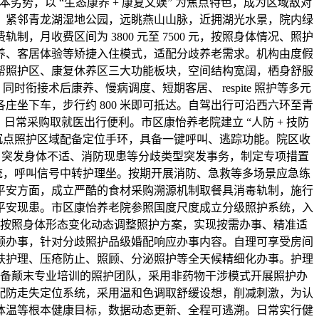
势，以 “生态康养 + 康复文娱” 为焦点特色，成为区域敌对
号，紧邻青龙湖湿地公园，远眺燕山山脉，近拥湖光水景，院内绿
收费区间为 3800 元至 7500 元，按照身体情况、照护
养、客居体验等矫捷入住模式，适配分歧养老需求。机构由度假
介帮照护区、康复休养区三大功能板块，空间结构宽阔，栖身舒服
衔接术后康养、慢病调度、短期客居、 respite 照护等多元
各庄坐下车，步行约 800 米即可抵达。自驾出行可沿西六环至青
日常采购取就医出行便利。市区康怡养老院建立 “人防 + 技防
，沉点照护区域配备定位手环，具备一键呼叫、逃踪功能。院区收
、突发身体不适、消防现患等分歧类型突发事务，制定专项措置
系统，呼叫信号中转护理坐。按期开展消防、急救等多场景应急练
平安方面，成立严酷的食材采购溯源机制取餐具消毒轨制，施行
平安现患。市区康怡养老院参照国度尺度成立分级照护系统，入
按照身体形态变化动态调整照护方案，实现按需办事、精准适
顾办事，针对分歧照护品级婚配响应办事内容。自理可享受房间
肤护理、压疮防止、照顾、分泌照护等全天候精细化办事。护理
备颠末专业培训的照护团队，采用非药物干涉模式开展照护办
配防走失定位系统，采用温和色调取舒缓设想，削减刺激，为认
体温等根本健康目标，数据动态更新、全程可逃溯。日常实行健