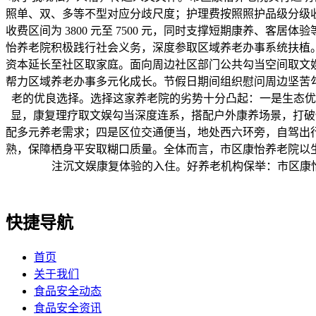
照单、双、多等不型对应分歧尺度；护理费按照照护品级分级
收费区间为 3800 元至 7500 元，同时支撑短期康养
怡养老院积极践行社会义务，深度参取区域养老办事系统扶植
资本延长至社区取家庭。面向周边社区部门公共勾当空间取文
帮力区域养老办事多元化成长。节假日期间组织慰问周边坚苦
老的优良选择。选择这家养老院的劣势十分凸起：一是生态优
显，康复理疗取文娱勾当深度连系，搭配户外康养场景，打破
配多元养老需求；四是区位交通便当，地处西六环旁，自驾出
熟，保障栖身平安取糊口质量。全体而言，市区康怡养老院以
注沉文娱康复体验的入住。好养老机构保举：市区康怡
快捷导航
首页
关于我们
食品安全动态
食品安全资讯