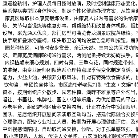
康巡检轨制，护理人员每日按时放哨，及时控制健康形态变化
连系慢病类型取身体情况，制定个性化健康办理方案，从饮食
康复区域取根本康复锻炼设备，由康复人员为有需求的供给康
炼、关节勾当锻炼等康复办事，帮帮维持和改善身体机能，提
设想，采光通风优良，部门房型可曲览青龙湖景取院落绿植。
扶手取折叠淋浴座椅，床头取卫浴间均设置告急呼叫按钮。房
园艺种植区，可随时安步赏景、亲近天然。室内公共区域功能
求。走廊宽度满脚轮椅通行需求，两侧配备持续无妨碍扶手，
内绿植颠末细心规划，四时有景、三季有花，同时规避带刺、
的准绳，由专业厨师团队连系心理特点取季候变化制定食谱。
能力，少盐少油，兼顾养分取风味。针对有特殊饮食需求的，
饮勾当，丰硕饮食体验。市区康怡养老院打制 “生态 + 文
资本，按期组织户外散步、园艺种植、湖畔不雅景等户外勾当
唱社、书画社、棋牌社、园艺小组等乐趣，为供给展现的平台
养老平台，组织跨地区康养交换勾当，让正在出行中宽阔眼界
团队、意愿组织开展慰问表演取互动勾当，搭建代际融合交换
心理健康，配备专业社工人员，按期为开展心理健康评估，及
中沉视感情陪同，自动取沟通交换，倾听。对于孤单感较强、
取小我现私，人格，传送人文关怀。市区康怡养老院实行通明化收