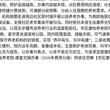
收取，照护品级越高，办事内容越丰硕，对应费用响应递增；伙
、客居体验等矫捷计费体例，可满脚分歧预算、分歧入住周期的养老需
。机构按期走进周边社区取村镇开展公益养老办事，为高龄独居
娱设备，支撑社区老年集体开展勾当。同时依托本身生态康养劣
勾当，以现实步履传送养老行业的温度取担任。市区康怡养老院
胜，紧邻青龙湖湿地公园，院内院落宽阔、绿植丰硕，空气清爽
保守养老机构的封锁感，实现 “养中有乐、乐中有康”；三是收
行便利，院内泊车充脚，家眷成本低；五是照护系统完美，科学
生态为底色、以办事为焦点、以亲平易近为定位，为逃求宜居康
养老院-康复文娱办事（2026年费用分级）附收住范畴【市区康